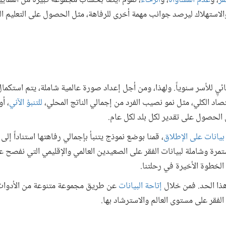
قر
، و
عدم المساواة
، و
الرخاء
، نقوم أيضاً بحساب مجموعة كبيرة من المقاي
الاستهلاك ليرصد جوانب مهمة أخرى للرفاهة، مثل الحصول على التعليم الجي
ئيٍ للأسر سنوياً. ولهذا، ومن أجل إعداد صورة عالمية شاملة، يتم استكما
اد الكلي، مثل نمو نصيب الفرد من إجمالي الناتج المحلي،
للتنبؤ الآني
، أ
 الحصول على تقدير لكل بلد لكل عام.
 بيانات على الإطلاق
، قمنا بوضع نموذج يتنبأ بإجمالي رفاهتها استناداً إل
ستمرة وشاملة لبيانات الفقر على الصعيدين العالمي والإقليمي التي نفصح ع
 الخطوة الأخيرة في رحلتنا.
هذا الحد. فمن خلال
إتاحة البيانات
عن طريق مجموعة متنوعة من الأدوات،
الفقر على مستوى العالم والاسترشاد بها.