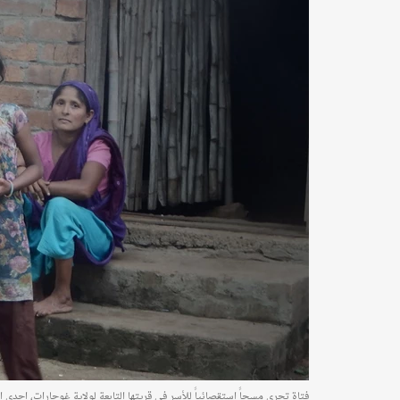
فتاة تجري مسحاً استقصائياً للأسر في قريتها التابعة لولاية غوجارات، إحدى ا