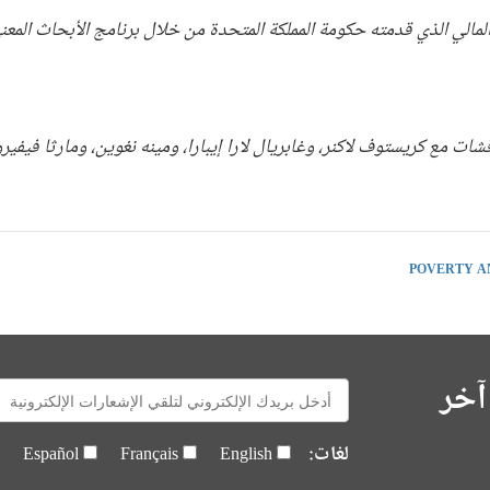
لمالي الذي قدمته حكومة المملكة المتحدة من خلال برنامج الأبحاث المعني
قشات مع كريستوف لاكنر، وغابريال لارا إيبارا، ومينه نغوين، ومارثا فيفي
POVERTY A
آخر
E-
mail:
لغات:
Español
Français
English