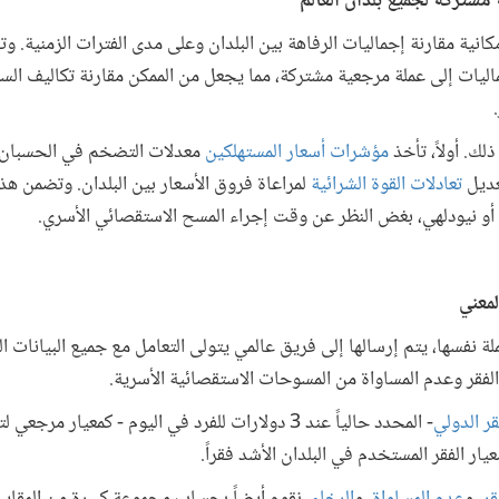
مشتركة لجميع بلدان العالم
انية مقارنة إجماليات الرفاهة بين البلدان وعلى مدى الفترات الزمنية. 
ماليات إلى عملة مرجعية مشتركة، مما يجعل من الممكن مقارنة تكاليف السل
ك. أولاً، تأخذ
مؤشرات أسعار المستهلكين
معدلات التضخم في الحسبان ع
تعديل
تعادلات القوة الشرائية
لمراعاة فروق الأسعار بين البلدان. وتضمن هذه 
 أو نيودلهي، بغض النظر عن وقت إجراء المسح الاستقصائي الأسري.
لمعني
لة نفسها، يتم إرسالها إلى فريق عالمي يتولى التعامل مع جميع البيانات 
لفقر وعدم المساواة من المسوحات الاستقصائية الأسرية.
ر الدولي
- المحدد حالياً عند 3 دولارات للفرد في اليوم - كمعي
ر الفقر المستخدم في البلدان الأشد فقراً.