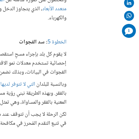
وللحصول على صورة شاملة عن
الف
متعدد الأبعاد
، الذي يتجاوز الدخل و
والكهرباء.
comments
1
added
الخطوة 5
: سد الفجوات
لا يقوم كل بلد بإجراء مسحٍ استقصا
إحصائية تستخدم معدلات نمو الاقتص
الفجوات في البيانات، وبذلك نضمن
وبالنسبة للبلدان
التي لا تتوفر لديها
بالفقر. وبهذه الطريقة نبني رؤية م
المعنية بالفقر والمساواة، وهي تمثل
لكن الرحلة لا يجب أن تتوقف عند 
في تتبع التقدم المُحرز في مكافحة 