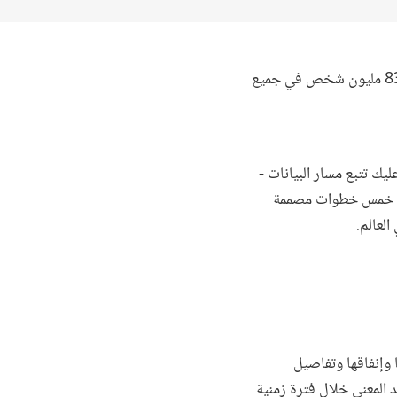
، يعيش 831 مليون شخص في جميع
يك تتبع مسار البيانات -
 من خمس خطوات مصممة
العالم.
 وإنفاقها وتفاصيل
 المعني خلال فترة زمنية