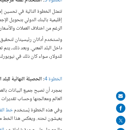
الخطوة 3
: استخدام عملة مرجعية 
تتمثل الخطوة التالية في تحسين إمك
إقليمية بالبنك الدولي بتحويل الإج
الرغم من اختلاف العملات والأسعار.
وتستخدم أداتان رئيسيتان لتحقيق ذل
داخل البلد المعني. وبعد ذلك، يتم 
للدولار، سواء كان ذلك في نيويورك
الخطوة 4
: الحصيلة النهائية للبلد ا
بمجرد أن تصبح جميع البيانات بالعم
Share
العالم ومعالجتها وحساب تقديرات ا
on
وفي هذه الخطوة يُستخدم
خط الفق
mail
يعيشون تحته. ويعكس هذا الخط معيا