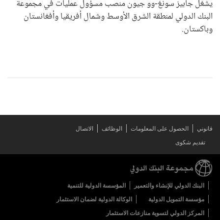
يشغل جابيز سونغ-وو جيون منصب مسؤول عمليات في مجموعة
البنك الدولي لمنطقة الشرق الأوسط وشمال أفريقيا وأفغانستان
وباكستان.
قانوني
الحصول على المعلومات
الوظائف
الاتصال
تقديم شكوى
البنك الدولي للإنشاء والتعمير
المؤسسة الدولية للتنمية
مؤسسة التمويل الدولية
الوكالة الدولية لضمان الاستثمار
المركز الدولي لتسوية منازعات الاستثمار