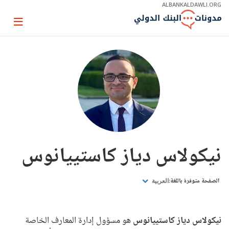
Skip
ALBANKALDAWLI.ORG
to
Main
Page
Navigation
igation
نيكولاس دياز كاستييانوس
الصفحة متوفرة باللغة:
العربية
نيكولاس دياز كاستييانوس
هو مسؤول إدارة المعارف الخاصة