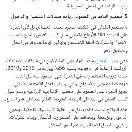
وتزداد الرغبة في تحمل المسؤولية.
5. تعظيم العائد من الصمود: زيادة معدلات التشغيل والدخول
لا تستثمر البلدان في التكيف لمجرد تجنب الخسائر، بل لأن القدرة
على الصمود تنقذ الأرواح وتحمي سبل كسب العيش وتمنح مؤسسات
الأعمال والشركات الثقة للاستثمار وتوفير الوظائف وفرص العمل
وتحقيق النمو.
وفي
جزر سليمان
، شهد المزارعون المشاركون في شركات الصناعات
الزراعية ارتفاعاً في دخولهم بنسبة 56% بين عامي 2016 و2019،
حيث عززت الاستثمارات في القدرة على الصمود سلاسل القيمة
وربطت المنتجين بالأسواق. وفي
بوليفيا
، تعمل الاستثمارات في
تعزيز القدرة على الصمود على تحسين الإنتاجية الزراعية ودعم سبل
كسب العيش في المناطق الريفية المعرضة للتأثر بمخاطر تغير المناخ.
هذه النواتج ليست ثانوية، بل هي الغاية الأساسية، فالتكيف يحمي
الدخول ويزيدها، ويحافظ على استمرارية الأعمال وبقاء الشركات،
ويقوي سلاسل الإمداد، ويدعم النمو المستقر.