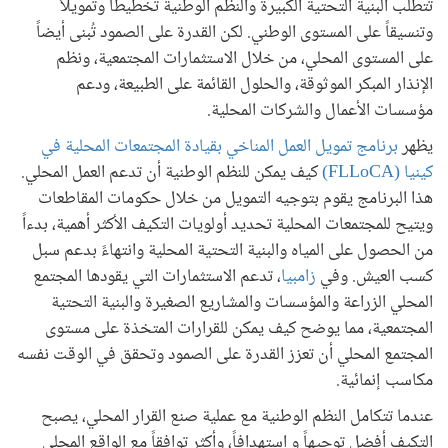
تتطلب البنية التحتية الكبيرة والنظم الوطنية تخطيطاً وتمويلاً
وتنسيقاً على المستوى الوطني. لكن القدرة على الصمود تُبنى أيضاً
على المستوى المحلي، من خلال الاستثمارات المجتمعية، ونظم
الإنذار المبكر الموثوقة، والحلول القائمة على الطبيعة، ودعم
مؤسسات الأعمال والشركات المحلية.
يظهر
برنامج تمويل العمل المناخي بقيادة المجتمعات المحلية في
كينيا (FLLoCA)
كيف يمكن للنظم الوطنية أن تدعم العمل المحلي.
هذا البرنامج يقوم بتوجيه التمويل من خلال حكومات المقاطعات
ويتيح للمجتمعات المحلية تحديد أولويات التكيف الأكثر أهمية، بدءاً
من الحصول على المياه والبنية التحتية المحلية وانتهاءً بدعم سبل
كسب العيش. وفي
زامبيا
، تدعم الاستثمارات التي يقودها المجتمع
المحلي الزراعة والمؤسسات والمشاريع الصغيرة والبنية التحتية
المجتمعية، مما يوضح كيف يمكن للقرارات المتخذة على مستوى
المجتمع المحلي أن تعزز القدرة على الصمود وتحقق في الوقت نفسه
مكاسب إنمائية.
عندما تتكامل النظم الوطنية مع عملية صنع القرار المحلي، يصبح
التكيف أفضل توجيهاً و استهدافاً، وأكثر توافقاً مع الواقع المحلي