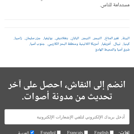
مستدامة للناس.
البيئة
تغير المناخ
النيجر
النيجر
اليابان
بنغلاديش
بوليفيا
جزر سليمان
زامبيا
كينيا
نيبال
أفريقيا
أمريكا اللاتينية ومنطقة البحر الكاريبي
جنوب آسيا
شرق آسيا والمحيط الهادئ
انضم إلى النقاش، احصل على آخر
تحديث من مدونة أصوات.
E-
mail:
لغات:
English
Français
Español
العربية