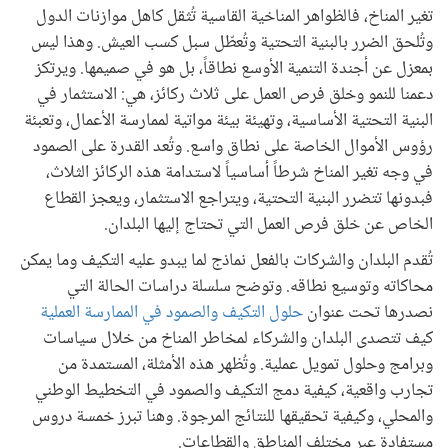
تغير المناخ، فالظواهر المناخية القاسية تُثقل كاهل موازنات الدول
وتُلحق الضرر بالبنية التحتية وتُعطّل سبل كسب العيش. وهذا ليس
بمعزل عن أجندة التنمية الأوسع نطاقاً، بل هو في صميمها. ويرتكز
دعمنا للنمو وخلق فرص العمل على ثلاث ركائز، هي: الاستثمار في
البنية التحتية الأساسية، وتهيئة بيئة مواتية لممارسة الأعمال، وتعبئة
رؤوس الأموال الخاصة على نطاق واسع. وتُعد القدرة على الصمود
في وجه تغير المناخ شرطاً أساسياً لاستدامة هذه الركائز الثلاث،
فبدونها تتضرر البنية التحتية، ويتراجع الاستثمار، ويعجز القطاع
الخاص عن خلق فرص العمل التي تحتاج إليها البلدان.
تُقدم البلدان والشركات بالفعل نماذج لما يبدو عليه التكيف وما يمكن
محاكاته وتوسيع نطاقه. وتوضح سلسلة دراسات الحالة التي
نصدرها تحت عنوان
حلول التكيف والصمود في الممارسة العملية
كيف تتصدى البلدان والشركاء لمخاطر المناخ من خلال سياسات
وبرامج وحلول تمويل عملية. وتُظهر هذه الأمثلة، المستمدة من
تجارب واقعية، كيفية دمج التكيف والصمود في التخطيط الوطني
والمحلي، وكيفية تحقيقها للنتائج المرجوة. وهنا تبرز خمسة دروس
مستفادة عبر مختلف المناطق والقطاعات.