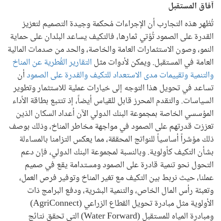
آفاق المستقبل
تُظهر هذه التجارب أن الإجراءات مُحكمة وجيدة التصميم لتعزيز
القدرة على الصمود تُؤتي ثمارها، فالتكيف يساعد البلدان على حماية
النمو، وصون الاستثمارات العامة والخاصة، والحد من صدمات المالية
العامة في المستقبل. ويمكن لأدوات مثل
التقارير القُطرية عن المناخ
والتنمية
وتقييمات مدى الاستعداد للتكيف والقدرة على الصمود
أن
تساعد في تحويل هذا التوجه إلى خيارات عملية للاستثمار وتطوير
السياسات. والتقدم المحرز قابل للقياس أيضاً، إذ تتتبع بطاقة الأداء
المؤسسي الخاصة بمجموعة البنك الدولي الآن أعداد السكان الذين
تعززت قدرتهم على الصمود في مواجهة مخاطر المناخ، وذلك بوصف
ذلك مؤشراً أساسياً للنواتج المحققة، مما يعكس التزامنا بالمساءلة
بشأن التكيف كأولوية. وبالنسبة لمجموعة البنك الدولي، فإن دعم
التحول نحو تنمية قادرة على الصمود ومستدامة يقع في صميم
عملنا، حيث نربط بين التكيف مع تغير المناخ وتوفير فرص العمل،
وتعبئة رأس المال الخاص، والتنمية البشرية، ودفع البرامج ذات
الأولوية مثل مبادرة تحويل القطاع الزراعي (AgriConnect)
ومبادرة المياه للمستقبل (Water Forward) التي تحقق نتائج