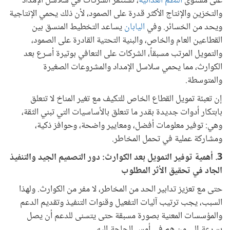
على مستوى
النظم الغذائية
، تستثمر الشركات في سلاسل الإمداد
والتخزين والإنتاج الأكثر قدرة على الصمود، لأن ذلك يحمي الإنتاجية
ويحد من الخسائر. وفي
اليابان
يساعد التخطيط المنسق بين
القطاعين العام والخاص، والبنية التحتية القادرة على الصمود،
والتمويل المرتب مسبقاً، الشركات على التعافي بوتيرة أسرع بعد
الكوارث، مما يحمي سلاسل الإمداد والمشروعات الصغيرة
والمتوسطة.
إن تعبئة تمويل القطاع الخاص للتكيف مع تغير المناخ لا تتعلق
بابتكار أدوات جديدة بقدر ما تتعلق بالأساسيات التي تبني الثقة،
وهي: توفير معلومات أفضل، ومعايير واضحة، وحوافز ذكية،
ومشاركة عملية في تحمل المخاطر.
3. أهمية توفير التمويل بعد الكوارث: دور التصميم الجيد والتنفيذ
الجاد في تحقيق الأثر المطلوب
حتى مع تعزيز تدابير الحد من المخاطر، لا مفر من الكوارث. ولهذا
السبب، يجب ترتيب آليات التفعيل وقنوات التنفيذ وتقديم الدعم
والمؤسسات المعنية بصورة مسبقة حتى يتسنى للدعم أن يصل
بسرعة إلى من هم في أمس الحاجة إليه.