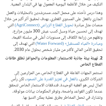
التكيف من خلال الأنظمة اليومية المعمول بها في البلدان المعنية.
وهذا درس نأخذه على محمل الجد، مسترشدين بالتحليلات والعمل
الجاري بالفعل على المستوى القطري، بهدف تحقيق أثر أكبر من خلال
منصات مثل مبادرة
تحويل القطاع الزراعي (AgriConnect)
التي
تهدف إلى تحسين حياة وسبل كسب عيش 300 مليون مزارع،
ونقلهم من زراعة الكفاف إلى مستويات أعلى في سلسلة القيمة،
ومبادرة «المياه للمستقبل» (Water Forward)
التي تهدف إلى
تحقيق الأمن المائي لأكثر من مليار شخص بحلول عام 2030.
2. تهيئة بيئة جاذبة للاستثمار: المعلومات والحوافز تطلق طاقات
القطاع الخاص
تستثمر الجهات الفاعلة في القطاع الخاص، من المزارعين إلى
الشركات الكبرى،
بالفعل في تعزيز القدرة على الصمود
، لكن رأس
المال ليس هو العقبة الوحيدة، فتدفقات الاستثمار الخاص تتحقق
عندما تكون القواعد واضحة، وتوفر الحكومات بيانات موثوقة،
وتشارك في تحمل المخاطر بطرق عملية يمكن التنبؤ بها.