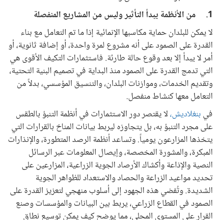
1. من الأنظمة يبدأ التأثير وليس من المشاريع المنفصلة
لا يمكن للبلدان حماية مكاسبها الإنمائية إذا ما تم التعامل مع بناء
القدرة على الصمود على أنه مشروع لمرة واحدة، أو إضافة ثانوية، أو
أمر لا يبدأ إلا بعد وقوع حالة طارئة. فاستثمارات التكيف الأقوى هي
التي تدمج القدرة على الصمود منذ البداية في تصميم البنية التحتية،
وتقديم الخدمات، وموازنات البلدان، والتنسيق المؤسسي، بدلاً من
التعامل معها كنشاط منفصل.
في
بنغلاديش،
لا يقتصر دور الاستثمارات في أنظمة التنبؤ بالطقس
على مجرد التنبؤ به، بل يتجاوزه ليربط بيانات المناخ بالقرارات التي
يتخذها المزارعون يومياً. وتساعد أنظمة الرصد المتطورة، والإنذارات
المبكرة، والمشورة المخصصة، وإيصال المعلومات عبر الرسائل
النصية والإذاعة وأكشاك الأرصاد الجوية الزراعية، المزارعين على
تحديد مواعيد الزراعة والحصاد والاستعداد للظواهر الجوية
الشديدة. وتُفضي هذه الجهود إلى أسلوب منهجي لتعزيز القدرة على
الصمود في القطاع الزراعي، يربط بين البيانات والمؤسسات وصنع
القرار على المستوى المحلي، مما يوضح كيف يمكن توسيع نطاق