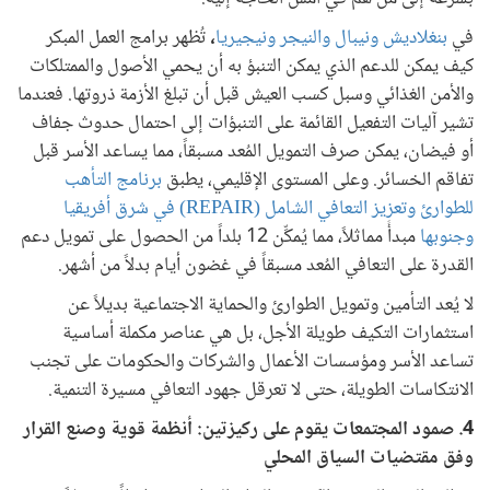
في
بنغلاديش ونيبال والنيجر ونيجيريا
،
تُظهر برامج العمل المبكر
كيف يمكن للدعم الذي يمكن التنبؤ به أن يحمي الأصول والممتلكات
والأمن الغذائي وسبل كسب العيش قبل أن تبلغ الأزمة ذروتها. فعندما
تشير آليات التفعيل القائمة على التنبؤات إلى احتمال حدوث جفاف
أو فيضان، يمكن صرف التمويل المُعد مسبقاً، مما يساعد الأسر قبل
تفاقم الخسائر. وعلى المستوى الإقليمي، يطبق
برنامج التأهب
للطوارئ وتعزيز التعافي الشامل (REPAIR) في شرق أفريقيا
وجنوبها
مبدأً مماثلاً، مما يُمكِّن 12 بلداً من الحصول على تمويل دعم
القدرة على التعافي المُعد مسبقاً في غضون أيام بدلاً من أشهر.
لا يُعد التأمين وتمويل الطوارئ والحماية الاجتماعية بديلاً عن
استثمارات التكيف طويلة الأجل، بل هي عناصر مكملة أساسية
تساعد الأسر ومؤسسات الأعمال والشركات والحكومات على تجنب
الانتكاسات الطويلة، حتى لا تعرقل جهود التعافي مسيرة التنمية.
4. صمود المجتمعات يقوم على ركيزتين: أنظمة قوية وصنع القرار
وفق مقتضيات السياق المحلي