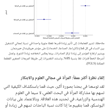
ملاحظة: تشير المُعامِلات إلى تأثير زيادة قدرها نقطة مئوية واحدة في نسبة إجمالي التشغيل
بين النساء في كل قطاع (الزراعة، الصناعة، الخدمات) على مؤشر هيرفيندال-هيرشمان.
ويشير ارتفاع المؤشر إلى زيادة تركز الصادرات، بينما يعكس انخفاضه زيادةَ التنوع. وتمثل
أشرطة الخطأ فترات ثقة بنسبة 95%. وتستند التقديرات إلى طريقة المربعات الصغرى المُعَمَّمة
الممكنة (FGLS).
إلقاء نظرةٍ أكثر عمقاً: المرأة في مجالي العلوم والابتكار
لقد توسعنا في بحثنا بصورة أكبر، حيث قمنا باستكشاف الكيفية التي
تسهم بها مشاركة المرأة في البحث العلمي، لا سيما في العلوم
الهندسية والزراعية، في تحديد هذه العلاقة. وبالاعتماد على بيانات
اليونسكو، قمنا بتقييم ما إذا كانت نسبة الباحثات تسهم في زيادة أو