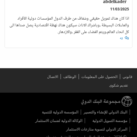
abdelkader
11/03/2025
اذا كان هناك تمويل حقيقي وشفاف من طرف الدول المؤسسات دولية الأفراد
والعاءلات البسيطة ،وباشراك الاناث سيكون هناك نهظة اقتصادية يصل صداها الى
كل انحاء العالم،ويتم الفضاء على الفقر ،والازدهار.
رد
قانوني
الحصول على المعلومات
الوظائف
الاتصال
تقديم شكوى
البنك الدولي للإنشاء والتعمير
المؤسسة الدولية للتنمية
مؤسسة التمويل الدولية
الوكالة الدولية لضمان الاستثمار
المركز الدولي لتسوية منازعات الاستثمار
© 2026 مجموعة البنك الدولي، جميع الحقوق محفوظة.