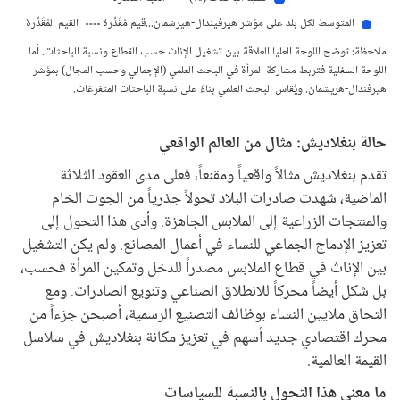
المتوسط لكل بلد على مؤشر هيرفيندال-هيرشمان...قيم مُقَدِّرة
القيم المُقَدِّرة
ملاحظة: توضح اللوحة العليا العلاقة بين تشغيل الإناث حسب القطاع ونسبة الباحثات. أما
اللوحة السفلية فتربط مشاركة المرأة في البحث العلمي (الإجمالي وحسب المجال) بمؤشر
هيرفندال-هريشمان. ويُقاس البحث العلمي بناءً على نسبة الباحثات المتفرغات.
حالة بنغلاديش: مثال من العالم الواقعي
تقدم بنغلاديش مثالاً واقعياً ومقنعاً، فعلى مدى العقود الثلاثة
الماضية، شهدت صادرات البلاد تحولاً جذرياً من الجوت الخام
والمنتجات الزراعية إلى الملابس الجاهزة. وأدى هذا التحول إلى
تعزيز الإدماج الجماعي للنساء في أعمال المصانع. ولم يكن التشغيل
بين الإناث في قطاع الملابس مصدراً للدخل وتمكين المرأة فحسب،
بل شكل أيضاً محركاً للانطلاق الصناعي وتنويع الصادرات. ومع
التحاق ملايين النساء بوظائف التصنيع الرسمية، أصبحن جزءاً من
محرك اقتصادي جديد أسهم في تعزيز مكانة بنغلاديش في سلاسل
القيمة العالمية.
ما معنى هذا التحول بالنسبة للسياسات