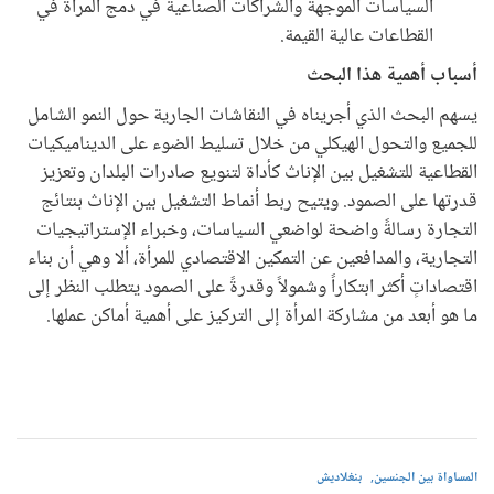
السياسات الموجهة والشراكات الصناعية في دمج المرأة في
القطاعات عالية القيمة.
أسباب أهمية هذا البحث
يسهم البحث الذي أجريناه في النقاشات الجارية حول النمو الشامل
للجميع والتحول الهيكلي من خلال تسليط الضوء على الديناميكيات
القطاعية للتشغيل بين الإناث كأداة لتنويع صادرات البلدان وتعزيز
قدرتها على الصمود. ويتيح ربط أنماط التشغيل بين الإناث بنتائج
التجارة رسالةً واضحة لواضعي السياسات، وخبراء الإستراتيجيات
التجارية، والمدافعين عن التمكين الاقتصادي للمرأة، ألا وهي أن بناء
اقتصاداتٍ أكثر ابتكاراً وشمولاً وقدرةً على الصمود يتطلب النظر إلى
ما هو أبعد من مشاركة المرأة إلى التركيز على أهمية أماكن عملها.
المساواة بين الجنسين
بنغلاديش