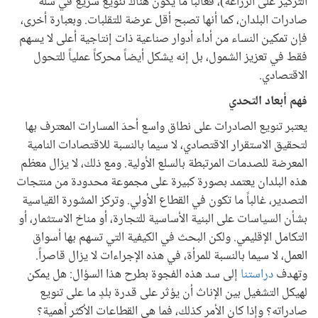
التركيز على الزراعة)، فغالباً ما يكون هناك تنويع سريع في سلة
صادرات البلدان، كما أنها تصبح أقل عرضة للتقلبات. وبعبارة أخرى،
فإن تمكين النساء من أداء أدوار صناعية ذات إنتاجية أعلى لا يسهم
فقط في تعزيز الشمول، بل إنه يشكل أيضاً محركاً عملياً للتحول
الاقتصادي.
فهم أبعاد التحدي
يعتبر تنويع الصادرات على نطاق واسع أحدَ المسارات المعترف بها
لتحقيق الاستقرار الاقتصادي، لا سيما بالنسبة للاقتصادات النامية
المعرضة للصدمات المرتبطة بالسلع الأولية. ومع ذلك، لا يزال معظم
هذه البلدان يعتمد بصورة كبيرة على مجموعة محدودة من منتجات
التصدير، غالباً ما تكون في القطاع الأولي. وتركز المشورة القياسية
بشأن السياسات على البنية الأساسية للتجارة، أو مناخ الاستثمار، أو
التكامل الإقليمي. ولكن البحث في الكيفية التي تسهم بها أسواق
العمل، لا سيما بالنسبة للمرأة، في هذه الإجراءات لا يزال قاصراً.
وتهدف
دراستنا
إلى سد هذه الفجوة بطرح هذا السؤال: هل يمكن
لهيكل التشغيل بين الإناث أن يؤثر على قدرة بلدٍ ما على تنويع
صادراته؟ وإذا كان الأمر كذلك، فما هي القطاعات الأكثر أهمية؟