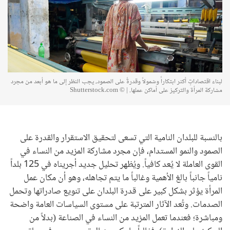
لبناء اقتصاداتٍ أكثر ابتكاراً وشمولاً وقدرةً على الصمود، يجب النظر إلى ما هو أبعد من مجرد
مشاركة المرأة والتركيز على أماكن عملها. | © Shutterstock.com
بالنسبة للبلدان النامية التي تسعى لتحقيق الاستقرار والقدرة على
الصمود والنمو المستدام، فإن مجرد مشاركة المزيد من النساء في
القوى العاملة لا يُعد كافياً. ويُظهر تحليل جديد أجريناه في 125 بلداً
نامياً جانباً بالغ الأهمية وغالباً ما يتم تجاهله، وهو أن مكان عمل
المرأة يؤثر بشكل كبير على قدرة البلدان على تنويع صادراتها وتحمل
الصدمات. وتُعد الآثار المترتبة على مستوى السياسات العامة واضحة
ومباشرة؛ فعندما تعمل المزيد من النساء في الصناعة (بدلاً من