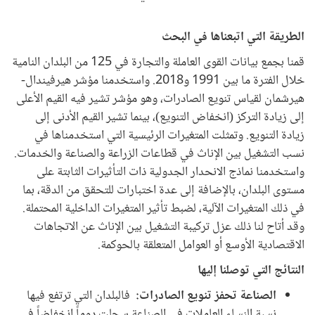
الطريقة التي اتبعناها في البحث
قمنا بجمع بيانات القوى العاملة والتجارة في 125 من البلدان النامية
خلال الفترة ما بين 1991 و2018. واستخدمنا مؤشر هيرفيندال-
هيرشمان لقياس تنويع الصادرات، وهو مؤشر تشير فيه القيم الأعلى
إلى زيادة التركز (انخفاض التنويع)، بينما تشير القيم الأدنى إلى
زيادة التنويع. وتمثلت المتغيرات الرئيسية التي استخدمناها في
نسب التشغيل بين الإناث في قطاعات الزراعة والصناعة والخدمات.
واستخدمنا نماذج الانحدار الجدولية ذات التأثيرات الثابتة على
مستوى البلدان، بالإضافة إلى عدة اختبارات للتحقق من الدقة، بما
في ذلك المتغيرات الآلية، لضبط تأثير المتغيرات الداخلية المحتملة.
وقد أتاح لنا ذلك عزل تركيبة التشغيل بين الإناث عن الاتجاهات
الاقتصادية الأوسع أو العوامل المتعلقة بالحوكمة.
النتائج التي توصلنا إليها
الصناعة تحفز تنويع الصادرات:
فالبلدان التي ترتفع فيها
نسبة النساء العاملات في الصناعة سجلت دوماً انخفاضاً في