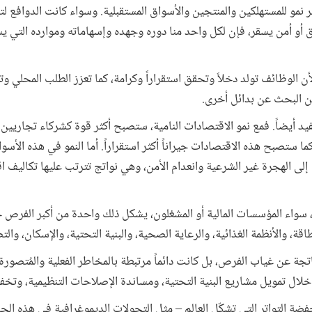
ر نمو للمستهلكين والمنتجين والأسواق المستقبلية. وسواء كانت الدوافع لتح
حقق أو أمن يسقر، فإن لكل واحد منا دوره وجهده وإسهاماته وموارده التي ي
ن الوظائف تولد دخلاً وتحقق استقراراً وكرامة، كما تعزز الطلب المحلي وت
من البحث عن بدائل أخرى.
يد أيضاً. فمع نمو الاقتصادات النامية، ستصبح أكثر قوة كشركاء تجاريين 
ا ستصبح هذه الاقتصادات جيراناً أكثر استقراراً. أما النمو في هذه الأ
لى الهجرة غير الشرعية وانعدام الأمن، وهي نواتج تترتب عليها تكاليف 
واء المؤسسات المالية أو المشغلون، يشكل ذلك واحدة من أكبر الفرص خلا
قة، والأنظمة الغذائية، والرعاية الصحية، والبنية التحتية، والإسكان، والت
اتجة عن غياب الفرص، بل كانت دائماً مرتبطة بالمخاطر الفعلية والمُتصورة.
خلال تمويل مشاريع البنية التحتية، ومساندة الإصلاحات التنظيمية، وت
فضة التواتر التي تشكّل العالم – مثل التحولات الديموغرافية في هذه ال