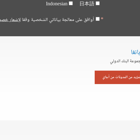
Indonesian
日本語
أوافق على معالجة بياناتي الشخصية وفقا
لإشعار خصو
انغا
موعة البنك الدولي
لمزيد من المدونات من أجاي