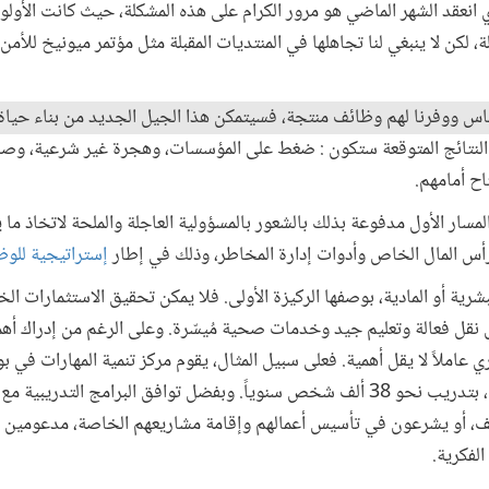
انعقد الشهر الماضي هو مرور الكرام على هذه المشكلة، حيث كانت الأولوي
 لكن لا ينبغي لنا تجاهلها في المنتديات المقبلة مثل مؤتمر ميونيخ للأ
ي الناس ووفرنا لهم وظائف منتجة، فسيتمكن هذا الجيل الجديد من بناء حيا
ن النتائج المتوقعة ستكون : ضغط على المؤسسات، وهجرة غير شرعية، وصرا
ح أمامهم.
لمسار الأول مدفوعة بذلك بالشعور بالمسؤولية العاجلة والملحة لاتخاذ ما ي
ورأس المال الخاص وأدوات إدارة المخاطر، وذلك في إطار
إستراتيجية للو
شرية أو المادية، بوصفها الركيزة الأولى. فلا يمكن تحقيق الاستثمارات
قل فعالة وتعليم جيد وخدمات صحية مُيسّرة. وعلى الرغم من إدراك أهمية 
 عاملاً لا يقل أهمية. فعلى سبيل المثال، يقوم مركز تنمية المهارات في ب
بدعم من الحكومة والقطاع الخاص، بتدريب نحو 38 ألف شخص سنوياً. وبفضل توافق البرامج
 أو يشرعون في تأسيس أعمالهم وإقامة مشاريعهم الخاصة، مدعومين ب
الفكرية.