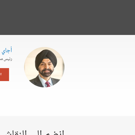
أجاي ب
رئيس مج
ا