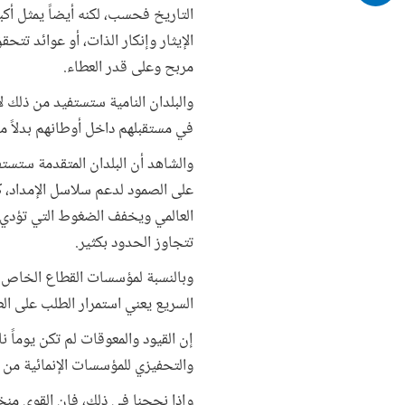
التاريخ فحسب، لكنه أيضاً يمثل أكب
الإيثار وإنكار الذات، أو عوائد تت
مربح وعلى قدر العطاء.
والبلدان النامية ستستفيد من ذلك لأ
في مستقبلهم داخل أوطانهم بدلاً 
والشاهد أن البلدان المتقدمة ستستف
على الصمود لدعم سلاسل الإمداد، كم
العالمي ويخفف الضغوط التي تؤدي إ
تتجاوز الحدود بكثير.
وبالنسبة لمؤسسات القطاع الخاص، س
السريع يعني استمرار الطلب على الطا
إن القيود والمعوقات لم تكن يوماً ن
والتحفيزي للمؤسسات الإنمائية من 
وإذا نجحنا في ذلك، فإن القوى منخ