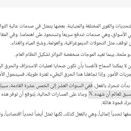
تحديات والقوى المختلفة والمتباينة. بعضها يتمثل في صدمات عالية التوا
في الأسواق، وهي صدمات تندفع سريعاً وتستحوذ على اهتمامنا. وفي المق
توقف، مثل التحولات الديموغرافية، والعولمة، وشحّ المياه والغذاء.
دو ملحة، بينما تعيد الموجات منخفضة التواتر تشكيل النظام العام.
 لكن لا يمكننا السماح لأنفسنا بأن نكون ضحايا لعمليات الاستنزاف والحرق ال
ريات الأمور. وإذا تجاهلنا هذا الحرق البطيء لفترة طويلة، فسيتحول الأ
 بدأت تتحرك بالفعل،
سبق للعالم أن شهده.
ترك فجوة هائلة.
ها تحدياً إنمائياً، وهي بالفعل كذلك، لكنها تمثل أيضاً تحدياً اقتصادياً، وت