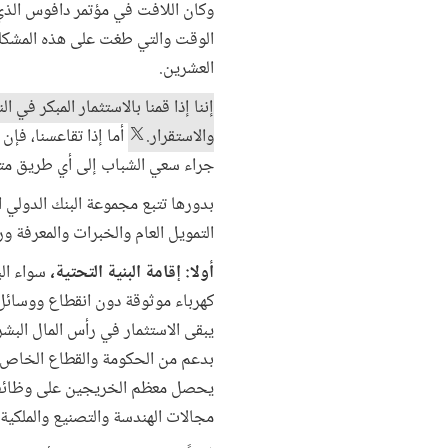
وكان اللافت في مؤتمر دافوس الذي 
الوقت والتي طغت على هذه المشكلة،
العشرين.
إننا إذا قمنا بالاستثمار المبكر ف
والاستقرار.
أما إذا تقاعسنا، فإ
جراء سعي الشباب إلى أي طريق متا
بدورها تتبع مجموعة البنك الدولي ا
التمويل العام والخبرات والمعرفة 
أولا: إقامة البنية التحتية،
سواء الب
كهرباء موثوقة دون انقطاع ووسائل ن
يبقى الاستثمار في رأس المال البشري
يحصل معظم الخريجين على وظائف،
مجالات الهندسة والتصنيع والملكية 