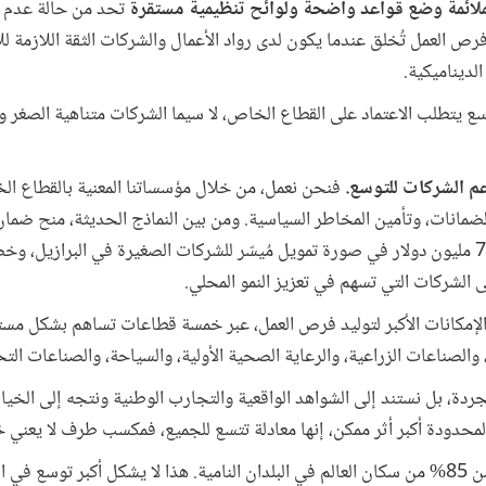
 الملائمة وضع قواعد واضحة ولوائح تنظيمية مستقرة
تحد من حالة عدم ا
رص العمل تُخلق عندما يكون لدى رواد الأعمال والشركات الثقة اللازمة ل
الديناميكية.
 يتطلب الاعتماد على القطاع الخاص، لا سيما الشركات متناهية الصغر و
دعم الشركات للتوسع.
فنحن نعمل، من خلال مؤسساتنا المعنية بالقطاع ال
الضمانات، وتأمين المخاطر السياسية. ومن بين النماذج الحديثة، منح ضما
البرازيل. هذا الضمان يتيح نحو 700 مليون دولار في صورة تمويل مُيسّر للشركات الصغيرة في البرا
إلى الشركات التي تسهم في تعزيز النمو المحلي.
 الإمكانات الأكبر لتوليد فرص العمل، عبر خمسة قطاعات تساهم بشكل مس
 والصناعات الزراعية، والرعاية الصحية الأولية، والسياحة، والصناعات الت
مجردة، بل نستند إلى الشواهد الواقعية والتجارب الوطنية ونتجه إلى الخيار
المحدودة أكبر أثر ممكن، إنها معادلة تتسع للجميع، فمكسب طرف لا يعني 
وبحلول عام 2050، سيعيش أكثر من 85% من سكان العالم في البلدان النامية. هذا لا يشكل أكبر توس