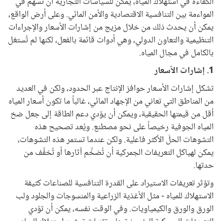
الكفاءة في استهلاك المياه، يمكن للسياسات التجارية أن تسهم في
المواءمة بين التنافسية الاقتصادية والأمن المائي. وعلى أرض الواقع،
يمكن أن يحدث ذلك من خلال مزيج من إشارات الأسعار والإجراءات
التنظيمية والتعاون الدولي، وهي أدوات قائمة بالفعل، لكنها لم تُستغل
بالكامل في مجال المياه.
1. إشارات الأسعار
تشكل إشارات الأسعار حوافز الإنتاج عبر الحدود، ولكن في العديد
من المناطق التي تعاني من الإجهاد المائي، غالباً ما تكون أسعار المياه
أقل من قيمتها الحقيقية، ويمكن أن يؤدي دعم الطاقة إلى جعل ضخ
المياه الجوفية رخيصاً على نحو مصطنع. ويُعد تصحيح هذه
التشوهات الحلَ الأكثر فاعلية. ولكن عندما تستمر هذه التشوهات،
يمكن لهياكل التعريفات الجمركية أن تُضخِّم آثارها أو تُخفِّف من
حدتها.
وتؤثر تعريفات الاستيراد على القدرة التنافسية للصناعات كثيفة
الاستهلاك للمياه - مثل الأغذية الزراعية والمنسوجات والجلود ولب
الورق والورق والكيمياويات. وفي الوقت نفسه، يمكن أن تؤدي