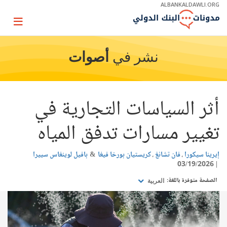
Skip
ALBANKALDAWLI.ORG
to
Main
Page
Navigation
igation
نشر في
أصوات
أثر السياسات التجارية في
تغيير مسارات تدفق المياه
إيرينا سيكورا
فان تشانغ
كريستيان بورخا فيغا
بافيل لوينغاس سييرا
03/19/2026
الصفحة متوفرة باللغة:
العربية