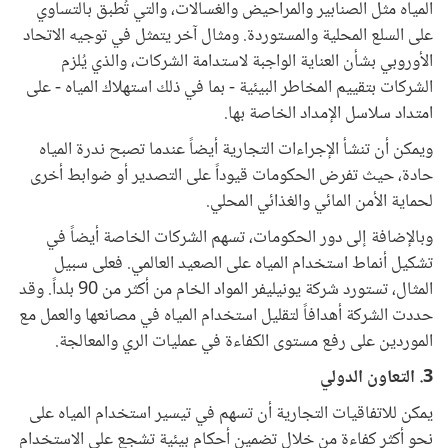
المياه مثل الصنابير والمراحيض والغسالات، والتي تُطبق بالتساوي
على السلع المحلية والمستوردة. ومثال آخر يتمثل في توجيه الاتحاد
الأوروبي بشأن العناية الواجبة لاستدامة الشركات، والذي يُلزم
الشركات بتقييم المخاطر البيئية - بما في ذلك استهلاك المياه - على
امتداد سلاسل الإمداد الخاصة بها.
ويمكن أن تنشأ الإجراءات التجارية أيضاً عندما تصبح ندرة المياه
حادة، حيث تفرض الحكومات قيوداً على التصدير أو ضوابط أخرى
لحماية الأمن المائي والغذائي المحلي.
وبالإضافة إلى دور الحكومات، تسهم الشركات الخاصة أيضاً في
تشكيل أنماط استخدام المياه على الصعيد العالمي. فعلى سبيل
المثال، تستورد شركة يونيليفر المواد الخام من أكثر من 90 بلداً. وقد
حددت الشركة أهدافاً لتقليل استخدام المياه في مصانعها والعمل مع
الموردين على رفع مستوى الكفاءة في عمليات الري والمعالجة.
3. التعاون الدولي
يمكن للاتفاقيات التجارية أن تسهم في تيسير استخدام المياه على
نحو أكثر كفاءة من خلال تضمين أحكام بيئية تشجع على الاستخدام