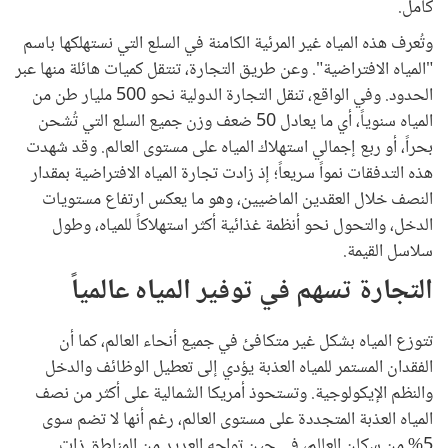
كامل.
وتُعرف هذه المياه غير المرئية الكامنة في السلع التي نستهلكها باسم
"المياه الافتراضية". وعن طريق التجارة، تنتقل كميات هائلة منها عبر
الحدود. وفي الواقع، تنقل التجارة الدولية نحو 500 مليار طن من
المياه سنوياً، أي ما يعادل 50 ضعف وزن جميع السلع التي تُشحن
بحراً، أو ربع إجمالي استهلاك المياه على مستوى العالم. وقد شهدت
هذه التدفقات نمواً سريعاً؛ إذ زادت تجارة المياه الافتراضية بمقدار
النصف خلال العقدين الماضيين، وهو ما يعكس ارتفاع مستويات
الدخل، والتحول نحو أنظمة غذائية أكثر استهلاكاً للمياه، وطول
سلاسل القيمة.
التجارة تسهم في توفير المياه عالمياً
تتوزع المياه بشكل غير متكافئ في جميع أنحاء العالم، كما أن
الفقدان المستمر للمياه العذبة يؤدي إلى تعطيل الوظائف والدخل
والنظم الإيكولوجية. وتستحوذ أمريكا الشمالية على أكثر من نصف
المياه العذبة المتجددة على مستوى العالم، رغم أنها لا تضم سوى
5% من سكان العالم، في حين تواجه العديد من المناطق ذات