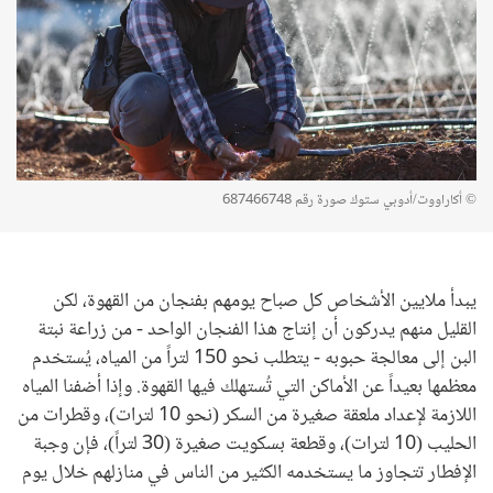
© أكاراووت/أدوبي ستوك صورة رقم 687466748
يبدأ ملايين الأشخاص كل صباح يومهم بفنجان من القهوة، لكن
القليل منهم يدركون أن إنتاج هذا الفنجان الواحد - من زراعة نبتة
البن إلى معالجة حبوبه - يتطلب نحو 150 لتراً من المياه، يُستخدم
معظمها بعيداً عن الأماكن التي تُستهلك فيها القهوة. وإذا أضفنا المياه
اللازمة لإعداد ملعقة صغيرة من السكر (نحو 10 لترات)، وقطرات من
الحليب (10 لترات)، وقطعة بسكويت صغيرة (30 لتراً)، فإن وجبة
الإفطار تتجاوز ما يستخدمه الكثير من الناس في منازلهم خلال يوم