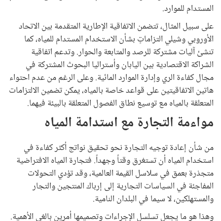
المستدام للموارد.
على سبيل المثال، تتضمن الاتفاقية الإطارية المتقدمة بين الاتحاد
الأوروبي وشيلي التزاماتٍ بشأن الاستخدام المستدام للمياه، كما
تنشئ آليات مشتركة للرصد والمتابعة والحوار. وتدعم اتفاقية
الشراكة الاقتصادية بين اليابان وأستراليا البحوث المشتركة في
مجال كفاءة الري وإدارة الموارد المائية. وعلى الرغم من عدم احتواء
هاتين الاتفاقيتين على قواعد خاصة بالمياه، يمكن تضمين الالتزامات
المتعلقة بالمياه مع توسيع نطاق الفصول المتعلقة بالبيئة فيهما.
مواءمة التجارة مع استدامة المياه
من شأن إعادة توجيه التجارة نحو تحقيق نواتج أكثر كفاءة في
استخدام المياه أن تستغرق وقتاً وجهداً. فتجارة المياه الافتراضية
متجذرة بعمق في سلاسل القيمة العالمية، وقد تؤدي التحولات
المفاجئة في السياسات التجارية إلى إرباك المنتجين والتجار
والمستهلكين، لا سيما في البلدان النامية.
وهذا هو ما يجعل تسلسل الإجراءات وتصميمها أمرين بالغي الأهمية.