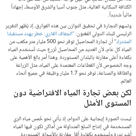
الكثافة السكانية العالية، مثل جنوب آسيا والشرق الأوسط، إجهاداً
مائياً شديداً.
وتسهم التجارة في تحقيق التوازن بين هذه الفوارق، إذ يُظهر التقرير
الرئيسي للبنك الدولي المُعَنوَن:
"الجفاف القاري: خطر يهدد مستقبلنا
المشترك
" أن تجارة المحاصيل توفر نحو 500 مليار متر مكعب من
المياه كل عام، لأن العديد من المحاصيل تُزرع حيث تُستخدم المياه
بكفاءة أعلى مقارنة بالبلدان المستوردة. وهذا أمر بالغ الأهمية على
وجه الخصوص لأن القطاعات المعتمدة على المياه، مثل الزراعة
والطاقة والصناعة، توفر نحو 1.7 مليار وظيفة في جميع أنحاء
العالم.
لكن بعض تجارة المياه الافتراضية دون
المستوى الأمثل
ليست الصورة إيجابية على الدوام، إذ يأتي نحو خُمس مياه الري
المستخدمة في إنتاج السلع المتداولة من أماكن تكون فيها المياه
أشد ندرة وتُستخدم بكفاءة أقل مقارنة بالأسواق المستوردة.