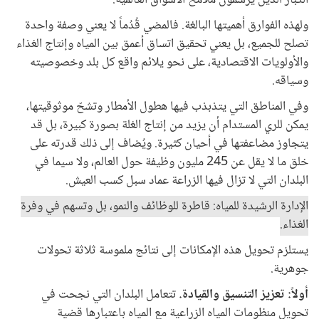
الكبار الذين يرسمون ملامح الأسواق العالمية.
ولهذه الفوارق أهميتها البالغة. فالمضي قُدُماً لا يعني وصفة واحدة
تصلح للجميع، بل يعني تحقيق اتساق أعمق بين المياه وإنتاج الغذاء
والأولويات الاقتصادية، على نحو يلائم واقع كل بلد وخصوصيته
وسياقه.
وفي المناطق التي يتذبذب فيها هطول الأمطار وتشحّ موثوقيتها،
يمكن للري المستدام أن يزيد من إنتاج الغلة بصورة كبيرة، بل قد
يتجاوز مضاعفتها في أحيان كثيرة. ويُضاف إلى ذلك قدرته على
خلق ما لا يقل عن 245 مليون وظيفة حول العالم، ولا سيما في
البلدان التي لا تزال فيها الزراعة عماد سبل كسب العيش.
الإدارة الرشيدة للمياه: قاطرة للوظائف والنمو، بل وتسهم في وفرة
الغذاء.
يستلزم تحويل هذه الإمكانات إلى نتائج ملموسة ثلاثة تحولات
جوهرية.
أولاً: تعزيز التنسيق والقيادة.
تتعامل البلدان التي نجحت في
تحويل منظومات المياه الزراعية مع المياه باعتبارها قضية