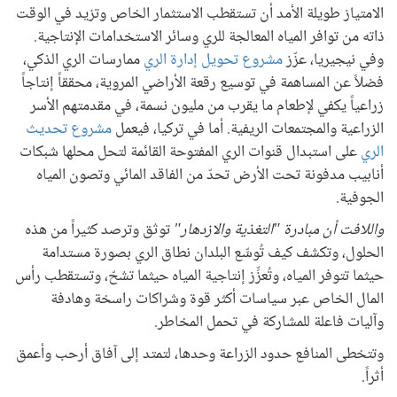
الامتياز طويلة الأمد أن تستقطب الاستثمار الخاص وتزيد في الوقت
ذاته من توافر المياه المعالجة للري وسائر الاستخدامات الإنتاجية.
وفي نيجيريا، عزّز
مشروع تحويل إدارة الري
ممارسات الري الذكي،
فضلاً عن المساهمة في توسيع رقعة الأراضي المروية، محققاً إنتاجاً
زراعياً يكفي لإطعام ما يقرب من مليون نسمة، في مقدمتهم الأسر
الزراعية والمجتمعات الريفية. أما في تركيا، فيعمل
مشروع تحديث
الري
على استبدال قنوات الري المفتوحة القائمة لتحل محلها شبكات
أنابيب مدفونة تحت الأرض تحدّ من الفاقد المائي وتصون المياه
الجوفية.
واللافت أن مبادرة "التغذية والازدهار"
توثق وترصد كثيراً من هذه
الحلول، وتكشف كيف تُوسِّع البلدان نطاق الري بصورة مستدامة
حيثما تتوفر المياه، وتُعزِّز إنتاجية المياه حيثما تشحّ، وتستقطب رأس
المال الخاص عبر سياسات أكثر قوة وشراكات راسخة وهادفة
وآليات فاعلة للمشاركة في تحمل المخاطر.
وتتخطى المنافع حدود الزراعة وحدها، لتمتد إلى آفاق أرحب وأعمق
أثراً.