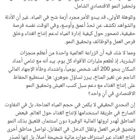
وتحفيز النمو الاقتصادي الشامل.
وللوهلة الأولى، قد يبدو الأمر مجرد أزمة شح في المياه. غير أن الأدلة
والشواهد تكشف عن تحدٍّ أعمق وأوسع، وفي الوقت نفسه فرصة
حقيقية، تتمحور حول كيفية إدارة المياه لدعم إنتاج الغذاء وخلق
فرص العمل والوظائف وتحقيق النمو.
ومما لا شك فيه أن الزراعة العالمية واحدة من أعظم منجزات
البشرية، إذ تُطعم مليارات الأفواه كل يوم. بيد أنه مع تنامي أعداد
السكان بنحو 200 ألف شخص يومياً، واشتداد وطأة الإجهاد المائي
الناجم عن تغير المناخ، يبرز تساؤل جوهري: هل نستطيع الحفاظ
على إنتاج الغذاء مع دعم سبل كسب العيش وتحقيق النمو
الاقتصادي في آنٍ واحد؟
إن التحدي الحقيقي لا يكمن في حجم المياه المتاحة، بل في التفاوت
الصارخ في طريقة استخدامها لإنتاج الغذاء حول العالم. فبعض
المناطق تُهدر ثروتها المائية الوفيرة دون استثمار، فتُعيق بذلك النمو
وتضيّق فرص العمل وتقلل الدخل. في المقابل، تواصل مناطق أخرى
إنتاج الغذاء عبر استنزاف موارد مائية شحيحة أصلاً، بل إنها تُصدّر