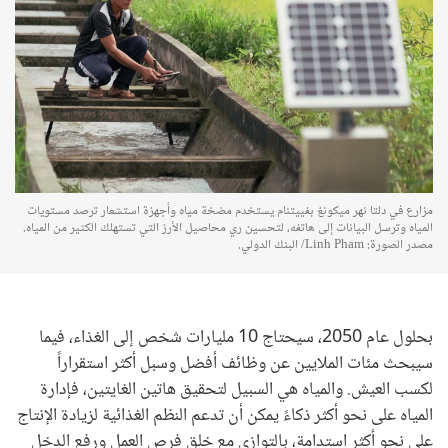
مزارع في دلتا نهر ميكونغ بفييتنام يستخدم مضخة مياه وأجهزة استشعار ترصد مستويات
المياه وترسل البيانات إلى هاتفه، لتحسين ري محاصيل الأرز التي تستهلك الكثير من المياه.
مصدر الصورة: Linh Pham/ البنك الدولي.
بحلول عام 2050، سيحتاج 10 مليارات شخص إلى الغذاء، فيما
سيبحث مئات الملايين عن وظائف أفضل وسبل أكثر استقراراً
لكسب العيش. والمياه هي السبيل لتحقيق هاتين الغايتين، فإدارة
المياه على نحو أكثر ذكاءً يمكن أن تدعم النظم الغذائية لزيادة الإنتاج
على نحو أكثر استدامة، بالتوازي مع خلق فرص العمل ورفع الدخل