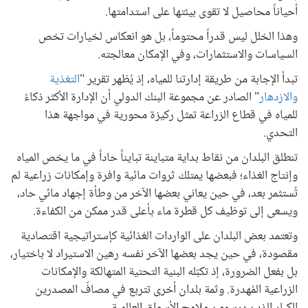
أحياناً محاصيل لا تقوى بيئتها على استدامتها.
وهذا الخلل ليس قدراً محتوماً، بل هو انعكاس لخيارات تخص
السياسات والاستثمارات، وفي الإمكان معالجته.
تبدأ الإجابة من طريقة إدارتنا للمياه، إذ يُظهر تقرير "
التغذية
والازدهار
" الصادر عن مجموعة البنك الدولي أن الإدارة الأكثر ذكاءً
للمياه في قطاع الزراعة تمثل ركيزة محورية في مواجهة هذا
التحدي.
تنطلق البلدان من نقاط بداية متباينة تبايناً حاداً في ما يخص المياه
وإنتاج الغذاء؛ فبعضها يمتلك ثروات مائية وافرة وإمكانات زراعية لم
تُستثمر بعد، في حين يعاني بعضها الآخر من وطأة إجهاد مائي حاد،
ويسعى إلى توظيف كل قطرة ماء بأعلى قدر ممكن من الكفاءة.
وتعتمد بعض البلدان على الواردات الغذائية كإستراتيجية اقتصادية
مقصودة، في حين يجد بعضها الآخر نفسه رهين الاستيراد لا باختيار،
بل بفعل الضرورة، إذ تكبّله البنية التحتية المتهالكة والإمكانات
الزراعية المُهدرة. وثمة بلدان أخرى تتربع في مصافّ المصدرين