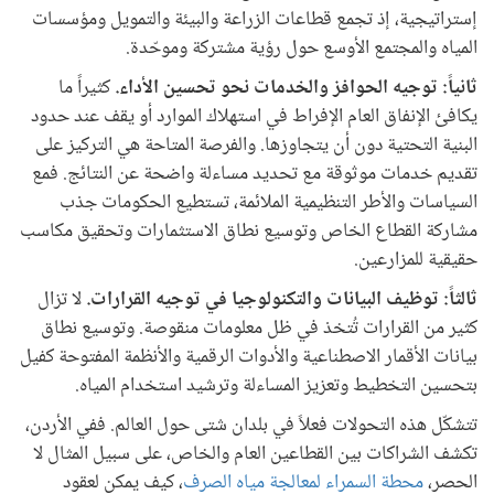
إستراتيجية، إذ تجمع قطاعات الزراعة والبيئة والتمويل ومؤسسات
المياه والمجتمع الأوسع حول رؤية مشتركة وموحّدة.
ثانياً: توجيه الحوافز والخدمات نحو تحسين الأداء.
كثيراً ما
يكافئ الإنفاق العام الإفراط في استهلاك الموارد أو يقف عند حدود
البنية التحتية دون أن يتجاوزها. والفرصة المتاحة هي التركيز على
تقديم خدمات موثوقة مع تحديد مساءلة واضحة عن النتائج. فمع
السياسات والأطر التنظيمية الملائمة، تستطيع الحكومات جذب
مشاركة القطاع الخاص وتوسيع نطاق الاستثمارات وتحقيق مكاسب
حقيقية للمزارعين.
ثالثاً: توظيف البيانات والتكنولوجيا في توجيه القرارات.
لا تزال
كثير من القرارات تُتخذ في ظل معلومات منقوصة. وتوسيع نطاق
بيانات الأقمار الاصطناعية والأدوات الرقمية والأنظمة المفتوحة كفيل
بتحسين التخطيط وتعزيز المساءلة وترشيد استخدام المياه.
تتشكّل هذه التحولات فعلاً في بلدان شتى حول العالم. ففي الأردن،
تكشف الشراكات بين القطاعين العام والخاص، على سبيل المثال لا
الحصر،
محطة السمراء لمعالجة مياه الصرف
، كيف يمكن لعقود