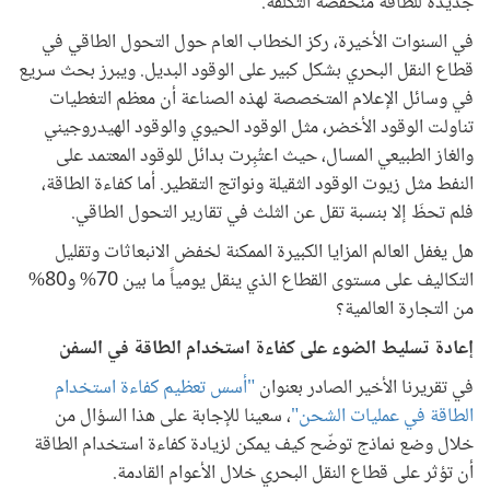
جديدة للطاقة منخفضة التكلفة.
في السنوات الأخيرة، ركز الخطاب العام حول التحول الطاقي في
قطاع النقل البحري بشكل كبير على الوقود البديل. ويبرز بحث سريع
في وسائل الإعلام المتخصصة لهذه الصناعة أن معظم التغطيات
تناولت الوقود الأخضر، مثل الوقود الحيوي والوقود الهيدروجيني
والغاز الطبيعي المسال، حيث اعتُبِرت بدائل للوقود المعتمد على
النفط مثل زيوت الوقود الثقيلة ونواتج التقطير. أما كفاءة الطاقة،
فلم تحظَ إلا بنسبة تقل عن الثلث في تقارير التحول الطاقي.
هل يغفل العالم المزايا الكبيرة الممكنة لخفض الانبعاثات وتقليل
التكاليف على مستوى القطاع الذي ينقل يومياً ما بين 70% و80%
من التجارة العالمية؟
إعادة تسليط الضوء على كفاءة استخدام الطاقة في السفن
في تقريرنا الأخير الصادر بعنوان
"أسس تعظيم كفاءة استخدام
الطاقة في عمليات الشحن"
، سعينا للإجابة على هذا السؤال من
خلال وضع نماذج توضّح كيف يمكن لزيادة كفاءة استخدام الطاقة
أن تؤثر على قطاع النقل البحري خلال الأعوام القادمة.