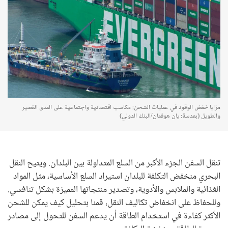
مزايا خفض الوقود في عمليات الشحن: مكاسب اقتصادية واجتماعية على المدى القصير
والطويل (بعدسة: يان هوفمان/البنك الدولي)
تنقل السفن الجزء الأكبر من السلع المتداولة بين البلدان. ويتيح النقل
البحري منخفض التكلفة للبلدان استيراد السلع الأساسية، مثل المواد
الغذائية والملابس والأدوية، وتصدير منتجاتها المميزة بشكل تنافسي.
وللحفاظ على انخفاض تكاليف النقل، قمنا بتحليل كيف يمكن للشحن
الأكثر كفاءة في استخدام الطاقة أن يدعم السفن للتحول إلى مصادر