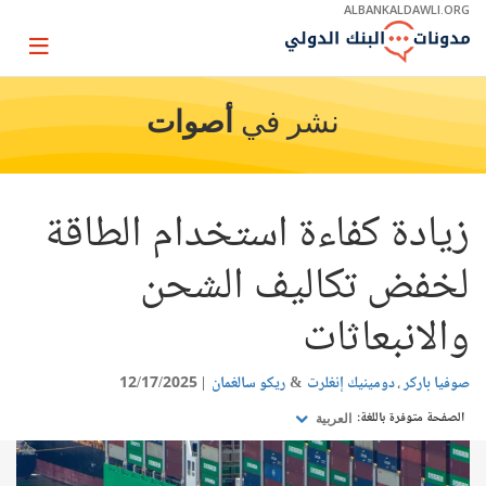
Skip
ALBANKALDAWLI.ORG
to
Main
Page
Navigation
igation
نشر في
أصوات
زيادة كفاءة استخدام الطاقة
لخفض تكاليف الشحن
والانبعاثات
صوفيا باركر
دومينيك إنغلرت
ريكو سالغمان
12/17/2025
الصفحة متوفرة باللغة:
العربية