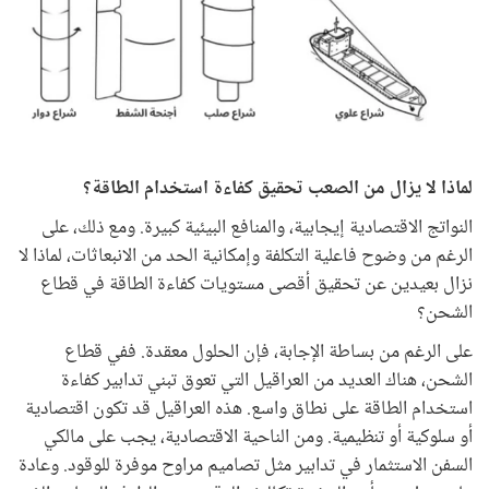
لماذا لا يزال من الصعب تحقيق كفاءة استخدام الطاقة؟
النواتج الاقتصادية إيجابية، والمنافع البيئية كبيرة. ومع ذلك، على
الرغم من وضوح فاعلية التكلفة وإمكانية الحد من الانبعاثات، لماذا لا
نزال بعيدين عن تحقيق أقصى مستويات كفاءة الطاقة في قطاع
الشحن؟
على الرغم من بساطة الإجابة، فإن الحلول معقدة. ففي قطاع
الشحن، هناك العديد من العراقيل التي تعوق تبني تدابير كفاءة
استخدام الطاقة على نطاق واسع. هذه العراقيل قد تكون اقتصادية
أو سلوكية أو تنظيمية. ومن الناحية الاقتصادية، يجب على مالكي
السفن الاستثمار في تدابير مثل تصاميم مراوح موفرة للوقود. وعادة