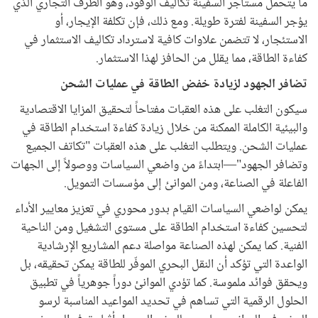
ما يتحمل مستأجر السفينة تكاليف الوقود، وهو الطرف التجاري الذي
يؤجر السفينة لفترة طويلة. ومع ذلك، فإن تكلفة الإيجار، أو
الاستئجار، لا تتضمن علاوات كافية لاسترداد تكاليف الاستثمار في
كفاءة الطاقة، مما يقلل من الحافز لهذا الاستثمار.
تضافر الجهود لزيادة خفض الطاقة في عمليات الشحن
سيكون التغلب على هذه العقبات مفتاحاً لتحقيق المزايا الاقتصادية
والبيئية الكاملة الممكنة من خلال زيادة كفاءة استخدام الطاقة في
عمليات الشحن. ويتطلب التغلب على هذه العقبات "تكاتف الجميع
وتضافر الجهود"—ابتداءً من واضعي السياسات ووصولاً إلى الجهات
الفاعلة في الصناعة، ومن الموانئ إلى مؤسسات التمويل.
يمكن لواضعي السياسات القيام بدور محوري في تعزيز معايير الأداء
لتحسين كفاءة استخدام الطاقة على مستوى التشغيل ومن الناحية
الفنية. كما يمكن لهذه الصناعة مواصلة دعم المشاريع الإرشادية
الواعدة التي تؤكد أن النقل البحري الموفّر للطاقة يمكن تحقيقه، بل
ويحقق فوائد ملموسة. كما تؤدي الموانئ دوراً جوهرياً في تطبيق
الحلول الرقمية التي تساهم في تحديد المواعيد المناسبة لرسو