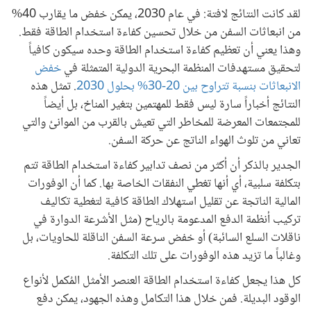
لقد كانت النتائج لافتة: في عام 2030، يمكن خفض ما يقارب 40%
من انبعاثات السفن من خلال تحسين كفاءة استخدام الطاقة فقط.
وهذا يعني أن تعظيم كفاءة استخدام الطاقة وحده سيكون كافياً
لتحقيق مستهدفات المنظمة البحرية الدولية المتمثلة في
خفض
الانبعاثات بنسبة تتراوح بين 20-30% بحلول 2030
. تمثل هذه
النتائج أخباراً سارة ليس فقط للمهتمين بتغير المناخ، بل أيضاً
للمجتمعات المعرضة للمخاطر التي تعيش بالقرب من الموانئ والتي
تعاني من تلوث الهواء الناتج عن حركة السفن.
الجدير بالذكر أن أكثر من نصف تدابير كفاءة استخدام الطاقة تتم
بتكلفة سلبية، أي أنها تغطي النفقات الخاصة بها. كما أن الوفورات
المالية الناتجة عن تقليل استهلاك الطاقة كافية لتغطية تكاليف
تركيب أنظمة الدفع المدعومة بالرياح (مثل الأشرعة الدوارة في
ناقلات السلع السائبة) أو خفض سرعة السفن الناقلة للحاويات، بل
وغالباً ما تزيد هذه الوفورات على تلك التكلفة.
كل هذا يجعل كفاءة استخدام الطاقة العنصر الأمثل المُكمل لأنواع
الوقود البديلة. فمن خلال هذا التكامل وهذه الجهود، يمكن دفع