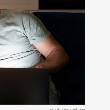
مصدر الصورة: مانويل غونزاليس