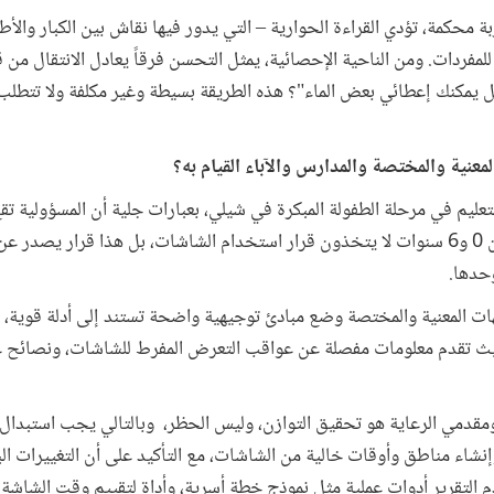
ريقة فعالة؟ بحسب 16 تجربة محكمة، تؤدي القراءة الحوارية – التي يدور فيها نقاش بين الكبار و
للمفردات. ومن الناحية الإحصائية، يمثل التحسن فرقاً يعادل الانتقال من 
يمكنك إعطائي بعض الماء"؟ هذه الطريقة بسيطة وغير مكلفة ولا تتطلب أ
معنية والمختصة والمدارس والآباء القيام به؟
تعليم في مرحلة الطفولة المبكرة في شيلي، بعبارات جلية أن المسؤولية تقع
“الأطفال الذين تتراوح أعمارهم بين 0 و6 سنوات لا يتخذون قرار استخدام الشاشات، بل هذا قر
وحدها.
ات المعنية والمختصة وضع مبادئ توجيهية واضحة تستند إلى أدلة قوية، 
 حيث تقدم معلومات مفصلة عن عواقب التعرض المفرط للشاشات، ونصائح 
 ومقدمي الرعاية هو تحقيق التوازن، وليس الحظر، وبالتالي يجب استبدال 
نشاء مناطق وأوقات خالية من الشاشات، مع التأكيد على أن التغييرات ال
م التقرير أدوات عملية مثل نموذج خطة أسرية، وأداة لتقييم وقت الشاشة