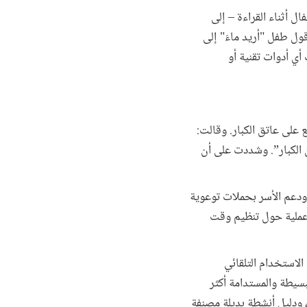
الأطفال أثناء القراءة – إلى
قول طفل "أريد ماءَ" إلى
ي أدوات تقنية أو
 على عاتق الكبار. وقالت:
ار يصدر عن الكبار”. وشددت على أن
ودعم الأسر بحملات توعوية
عملية حول تنظيم وقت
الاستخدام التلقائي
بسيطة والمستدامة أكثر
، ودليل أنشطة بديلة مصنفة