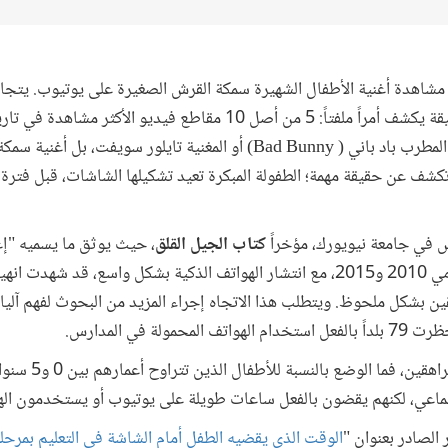
ت مشاهدة أغنية الأطفال الشهيرة سمكة القرش الصغيرة على يوتيوب. يتجا
سكان العالم. والتأمل في هذه الحقيقة يكشف أمراً ملفتاً: 5 من أصل 10 مقاطع
مخصص للأطفال الصغار. إنه ليس المطرب باد باني ( Bad Bunny) أو المغنية تاي
 تكشف عن حقيقة مهمة؛ الطفولة المبكرة تعيد تشكيلها الشاشات، قبل فتر
 في جامعة نيويورك، مؤخراً
كتاب الجيل القلق
، حيث يوثق ما يسميه "إع
ويطرح في نقاشه أن الفترة بين عامي 2010 و2015، مع انتشار الهواتف الذكية بشكل واسع، ق
قين بشكل ملحوظ. ويتطلب هذا الاتجاه إجراء المزيد من البحوث لفهم آليات
لة في المدارس.
وإذا كان كل هذا الح
اعي، لكنهم يقضون بالفعل ساعات طويلة على يوتيوب أو يستخدمون الهو
 الصادر بعنوان "
الوقت الذي يقضيه الطفل أمام الشاشة في التعليم بمرحلة