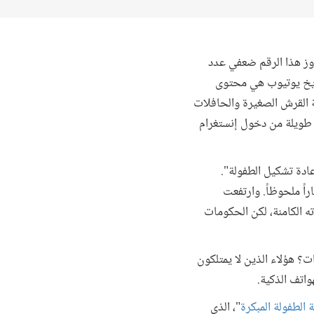
وز هذا الرقم ضعفي عدد
 فيديو الأكثر مشاهدة في تاريخ يوتيوب هي محتوى
لور سويفت، بل أغنية سمكة القرش الصغيرة والحافلات
ة طويلة من دخول إنستغرام
ادة تشكيل الطفولة".
د شهدت انهياراً ملحوظاً. وارتفعت
ه الكامنة، لكن الحكومات
ديث يخص المراهقين، فما الوضع بالنسبة للأطفال الذين تتراوح أعمارهم بين 0 و5 سنوات؟ هؤلاء الذين لا يمتلكون
اتف الذكية.
 الطفولة المبكرة
"، الذي