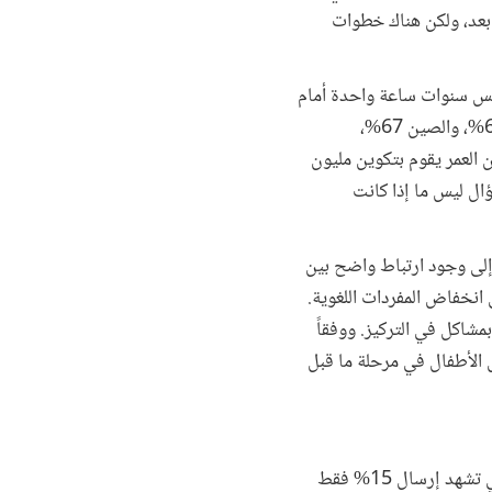
 بعد، ولكن هناك خطوات
خمس سنوات ساعة واحدة أمام
الشاشة يومياً. ففي ماليزيا، 91% من الأطفال في مرحلة رياض الأطفال يتخطون هذا الحد، وفي البرازيل 69%، والصين 67%،
 من العمر يقوم بتكوين مليون
ؤال ليس ما إذا كانت
(meta-analysis) أجراه مادغان وآخرون، شمل 42 دراسة على 18,905 طفلاً، إلى وجود ارتباط واضح بين
انخفاض المفردات اللغوية.
م الشاشة يواجهون احتمالاً أعلى بنسبة 2.3 ضعفاً للإصابة بمشاكل في التركيز. ووفقاً
ن الشاشات يثبط حوالي 88% من الميلاتونين لدى الأطفال في مرحلة ما قبل
أوضحت فلورنسيا لوبيز بو، خبيرة الطفولة المبكرة بجامعة نيويورك، أن منطقة أمريكا اللاتينية والبحر الكاريبي تشهد إرسال 15% فقط