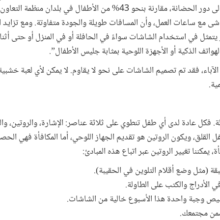
من الأطفال بين عمر 0 إلى عامين إلى دور الحضانة، مقارنة بنحو 43% من الأطفال في 
شى مع ساعات العمل، وأن المسافات طويلة والجودة متفاوتة. ومع تزايد ان
مثل في استخدام الشاشات سواءً في الحافلة أو في المنزل أو حتى أثن
واتف الذكية أو الأجهزة اللوحية بمثابة جليس الأطفال”.
 الآباء، فقد تم تصميم الشاشات على نحو لا يقاوم. لا يمكن لأي لعبة خشب
ية.
لة. فكل عادة لدى أي طفل تنطوي على ثلاثة عناصر: الإشارة، والروتين، وا
ل القلق، ويكون الروتين هو تقديم الجهاز اللوحي، أما المكافأة فهي الحصو
 يمكننا تغيير الروتين عبر اتباع هذه المبادئ:
ة (مثل وضع أقلام التلوين في الحقيبة).
 الأدراج والكتب على الطاولة.
يص وجبة واحدة هذا الأسبوع خالية من الشاشات.
ضمن مجتمعك.