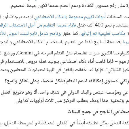
درة على رفع مستوى الكفاءة ودعم التعلم عندما تكون جيدة التصميم.
دمت السلطات
أدوات تقييم مدعومة بالذكاء الاصطناعي
لرصد درجات أوراق 
نظام منصة التعليم من أجل الاستيعاب الرقمي - 
قق
مكاسب تعليمية تم إثباتها
. كما حقق
برنامج شامل تابع للبنك الدولي للأ
يرة
بعد ستة أسابيع فقط من التعليم باستخدام الذكاء الاصطناعي والتوجي
Ope. ولكن السياق مهم – فإذا قامت أداة ذكاء اصطناعي بتوليد خطة دروس للاستخدام 
"خبز الشباتي"، فإنها قد أخفقت بالفعل في تلبية احتياجات المتعلمين ومحا
رتقي لمستوى إمكاناته لدعم التعلم بشكل منصف وعلى نطاق واسع؟
ي ومؤسسة غيتس والبنك الدولي في هدفٍ واحد، ألا وهو تطويع أفضل ال
م. وتحقيق هذا الهدف يتطلب التركيز على ثلاث أولويات كما يلي:
تفعة الدخل يمكن تطبيقه أيضاً في البلدان المنخفضة والمتوسطة الدخل، 