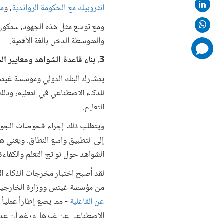
أنثروبيك مع الحكومة الرواندية
، و
مب
ومع توسع مثل هذه الجهود، ستكون 
والمتوسطة الدخل بالغة الأهمية.
comments
added
3. بناء قاعدة الشواهد ومعايير الجودة - الذكاء الاصطناعي المتسم بالأمان والفاعلية وقابلية التوسع
يتشارك البنك الدولي ومؤسسة غيت
للذكاء الاصطناعي في التعليم، وذل
التعليم.
ويتطلب ذلك إجراء فحوصات الجو
إلى التطبيق واسع النطاق. ويعني هذ
الشواهد حول نواتج التعلم والكفاءة
لقد أصبح اختبار مخرجات الذكاء ال
من مؤسسة غيتس ووزارة الخارجية و
عن الفاعلية
- مما يضع إطاراً عملياً
الاصطناعي عن غيرها. ورغم أن عدد