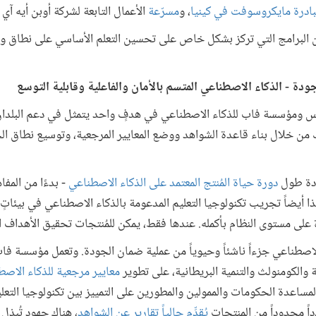
ادرة مايكروسوفت في كينيا
، و
مسرّعة
الأعمال التابعة لشركة أوبن أيه آي 
البرامج التي تركز بشكل خاص على تحسين التعلم الأساسي على نطاق وا
س ومؤسسة فاب للذكاء الاصطناعي في هدفٍ واحد يتمثل في دعم البلدا
ك من خلال بناء قاعدة الشواهد ووضع المعايير المرجعية، وتوسيع نطاق ا
دة طول
دورة حياة المُنتج المعتمد على الذكاء الاصطناعي
- بدءًا من المفا
ا أيضاً تجريب تكنولوجيا التعليم المدعومة بالذكاء الاصطناعي في بيئاتٍ 
 على مستوى النظام بأكمله. عندها فقط، يمكن للمُنتجات تحقيق الأهداف ا
اصطناعي جزءاً ناشئاً وحيوياً من عملية ضمان الجودة. وتعمل مؤسسة فا
الكومنولث والتنمية البريطانية، على تطوير
معايير مرجعية للذكاء الاص
 لمساعدة الحكومات والممولين والمطورين على التمييز بين تكنولوجيا التعلي
اً محدوداً من المنتجات
يُقدِّم حالياً تقارير عن الشواهد
، هناك جهود تُبذل