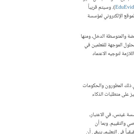
EduEvid
). وسيتم قريباً
لموقع الإلكتروني لمؤسسة
فضة والمتوسطة الدخل، ومنها
حلول الموجهة للمُعلمين في
لازمة لتوجيه الاعتماد
لتكنولوجيا، بما في ذلك المطورون والحكومات
يز على متطلبات الذكاء
سسة غيتس، في الاعتبار،
ي والتقييم. وبما أن
اً في التعليم، ينبغي أن