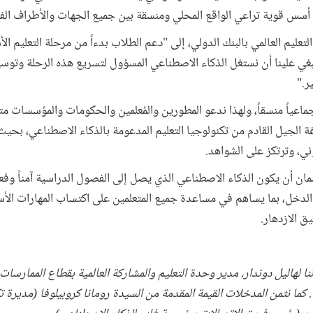
 أسس قوية تراعي الواقع المحلي ومنسقة بين جميع الجهات والأطراف الفا
عليم العالمي بالبنك الدولي، إلى "دعم الطلاب بدءاً من مرحلة التعليم ال
نبغي علينا أن نستغل الذكاء الاصطناعي المسؤول لتسريع هذه الرحلة وتوس
ر."
ماعياً منسقاً، ولهذا ندعو المطورين والمُعلمين والحكومات والمؤسسات 
اغة الجيل القادم من تكنولوجيا التعليم المدعومة بالذكاء الاصطناعي، بح
ي، وترتكز على الشواهد.
ان أن يكون الذكاء الاصطناعي الذي يصل إلى الفصول الدراسية آمناً وفعا
الدخل، بما يساهم في مساعدة جميع المتعلمين على اكتساب المهارات الأس
ق الازدهار.
ا لهاليل دوندار، مدير وحدة التعليم والمشاركة العالمية بقطاع الممارسات ا
. كما نثمن المدخلات القيمة المقدمة من السيدة رومانا كروبيلوفا (مديرة 