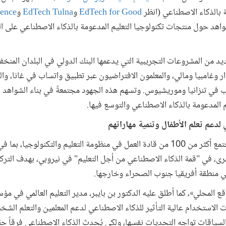
ة بالذكاء الاصطناعي (انظر
EdTech for Good
و
EdTech Tulna
و
ence
شواهد حول منتجات تكنولوجيا التعليم المدعومة بالذكاء الاصطناعي على ا
يد من المشروعات التجريبية التي يدعمها البنك الدولي في البلدان المنخ
ر وغامبيا ومالي، والمعلمون الافتراضيون عبر تطبيق واتساب في غانا، وال
اب في تنزانيا وموريشيوس. وتسهم هذه الجهود مجتمعةً في بناء الشواهد ال
 المدعومة بالذكاء الاصطناعي والتوسع فيها.
لدعم تعلم الأطفال وتنمية مهاراتهم
في نوفمبر/تشرين الثاني 2025، اجتمع أكثر من 100 من قادة العمل في منظومة التعليم وا
برى، في "قمة الذكاء الاصطناعي من أجل التعليم" في نيروبي، بهدف الترك
ي منطقة أفريقيا جنوب الصحراء وخارجها.
ع المحلي»، كما أطلق عليه الدكتور بن بايبر، مدير التعليم العالمي في مؤ
لاستخدام عالية التأثير للذكاء الاصطناعي لدعم المعلمين والتعلم الشخص
اقات تواجه التحديات نفسها، ولكي يُحدث الذكاء الاصطناعي فرقاً حقيقي