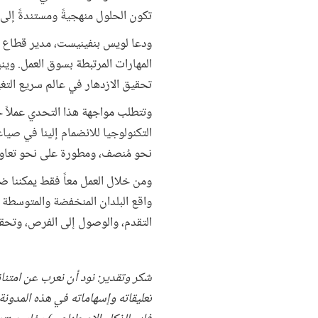
تكون الحلول منهجيةً ومستندةً إلى
ودعا لويس بنفينيست، مدير قطاع الت
المهارات المرتبطة بسوق العمل. وي
تحقيق الازدهار في عالم سريع التغي
وتتطلب مواجهة هذا التحدي عملاً ج
التكنولوجيا للانضمام إلينا في صي
نحو مُنصف، ومطورة على نحو تعاون
ومن خلال العمل معاً فقط يمكننا ضم
واقع البلدان المنخفضة والمتوسطة 
التقدم، والوصول إلى الفرص، وتحقي
شكر وتقدير: نود أن نعرب عن امتنانن
تعليقاته وإسهاماته في هذه المدونة