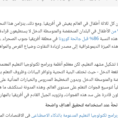
كون واحد من كل ثلاثة أطفال في العالم يعيش في أفريقيا. ومع ذلك، يتزامن هذا ا
الأطفال في البلدان المنخفضة والمتوسطة الدخل لا يستطيعون قراء
 هذه النسبة
86% قبل جائحة كورونا
في منطقة أفريقيا جنوب الصحراء. وإ
 هذه الميزة الديموغرافية إلى مصدر لزيادة التفاوت وضياع الفرص والمو
تشكيل مشهد التعليم، لكن معظم أنظمة وبرامج تكنولوجيا التعليم المعتمد
لمرتفعة الدخل - حيث تختلف البنية التحتية وتوافر البيانات وظروف التعل
خفضة والمتوسطة الدخل. وبدون التخطيط المدروس والخيارات المتأنية عل
ياً لتوسيع فجوات التعلم على مستوى العالم. وهذه المدونة تستكشف ما هو
ون قادرة على سد هذه الفجوات، وتزويد الجيل القادم في أفريقيا بالمهارا
انحةً عند استخدامه لتحقيق أهدافٍ واضحة
برامج تكنولوجيا التعليم المدعومة بالذكاء الاصطناعي
في الاقتصادات الم