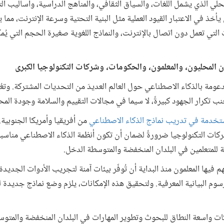
محلي الذي يشمل اللغات، والسياق الثقافي، والمناهج الدراسية، وأساليب ا
خذ في الاعتبار القيود العملية مثل البنية التحتية وسرعة الإنترنت، مما ي
تي تعمل دون اتصال بالإنترنت، والنماذج اللغوية صغيرة الحجم التي يُمكن
دعومة بالذكاء الاصطناعي حول العالم العديدَ من التحديات المشتركة. وتع
جنب تكرار الجهود كبيرةً، لا سيما في مجالات التقييم والسلامة وجودة الم
من أفريقيا وأمريكا الجنوبية.
كات التكنولوجيا ضرورةً لضمان أن تكون أنظمة الذكاء الاصطناعي مناسبةً 
َالة للمتعلمين في البلدان المنخفضة والمتوسطة الدخل.
 فيها المعلمون منذ البداية أن تُوفّر بيئات آمنة لتجريب الأدوات الجديدة
سوم البيانية المعرفية. ولتحقيق هذه الإمكانات، يلزم وضع نماذج جديدة ل
ات واسعة النطاق للبحوث وتطوير المهارات في البلدان المنخفضة والمتو