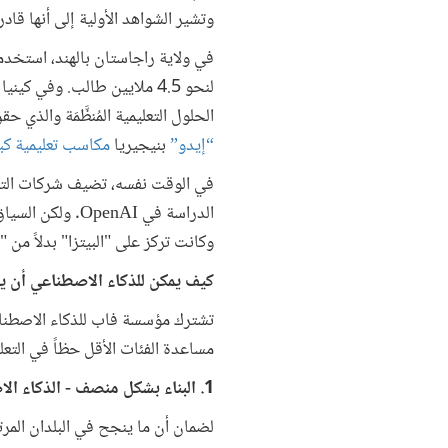
وتشير الشواهد الأولية إلى أنها قا
في ولاية راجاستان بالهند، استخ
لنحو 4.5 ملايين طالب. وفي كينيا يستخدم نحو 400 ألف طفل
الحلول التعليمية المُنظَّمَة والذي ح
“إيدو”
بنيجيريا
مكاسب تعليمية كب
الدراسة في nAI
وكانت تركز على "البيتزا" بدلاً من 
كيف يمكن للذكاء الاصطناعي أن ي
تشترك مؤسسة فاب للذكاء الاصطناع
مساعدة الفئات الأقل حظاً في التعل
1. البناء بشكل منصف - الذكاء الاصطناعي الناجح في جميع البيئات
لضمان أن ما ينجح في البلدان المر