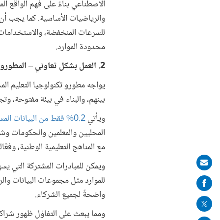
الاصطناعي بناءً على فهم الواقع ال
والرياضيات الأساسية. كما يجب أن يأ
للسرعات المنخفضة، والاستخدامات ال
محدودة الموارد.
2. العمل بشكل تعاوني – المطورون المحليون، والمعلمون، والحكومات، وشركات التكنولوجيا الكبرى
يواجه مطورو تكنولوجيا التعليم الم
بينهم، والبناء في بيئة مفتوحة، وت
ويأتي
0.2% فقط من البيانات المستخدمة في تدريب نماذج الذكاء الاصطناعي
المحليين والمعلمين والحكومات وشر
مع المناهج التعليمية الوطنية، وفعّ
Share
ويمكن للمبادرات المشتركة التي يسهم
on
للموارد مثل مجموعات البيانات والر
mail
واضحةً لجميع الشركاء.
ومما يبعث على التفاؤل ظهور شراك