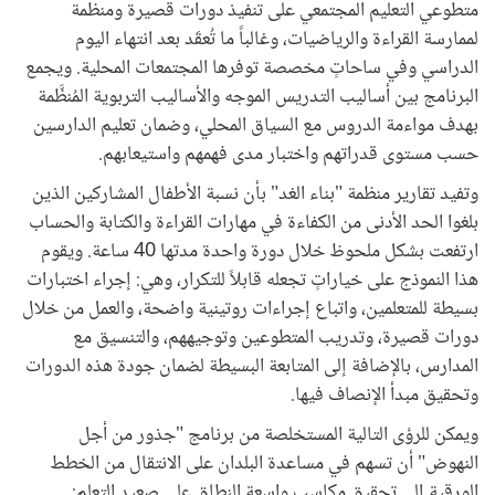
متطوعي التعليم المجتمعي على تنفيذ دورات قصيرة ومنظمة
لممارسة القراءة والرياضيات، وغالباً ما تُعقَد بعد انتهاء اليوم
الدراسي وفي ساحاتٍ مخصصة توفرها المجتمعات المحلية. ويجمع
البرنامج بين أساليب التدريس الموجه والأساليب التربوية المُنظَّمة
بهدف مواءمة الدروس مع السياق المحلي، وضمان تعليم الدارسين
حسب مستوى قدراتهم واختبار مدى فهمهم واستيعابهم.
وتفيد تقارير منظمة "بناء الغد" بأن نسبة الأطفال المشاركين الذين
بلغوا الحد الأدنى من الكفاءة في مهارات القراءة والكتابة والحساب
ارتفعت بشكل ملحوظ خلال دورة واحدة مدتها 40 ساعة. ويقوم
هذا النموذج على خياراتٍ تجعله قابلاً للتكرار، وهي: إجراء اختبارات
بسيطة للمتعلمين، واتباع إجراءات روتينية واضحة، والعمل من خلال
دورات قصيرة، وتدريب المتطوعين وتوجيههم، والتنسيق مع
المدارس، بالإضافة إلى المتابعة البسيطة لضمان جودة هذه الدورات
وتحقيق مبدأ الإنصاف فيها.
ويمكن للرؤى التالية المستخلصة من برنامج "جذور من أجل
النهوض" أن تسهم في مساعدة البلدان على الانتقال من الخطط
الورقية إلى تحقيق مكاسب واسعة النطاق على صعيد التعلم: