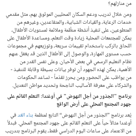
من منازلهم؟
ومن خلال تدريب ودعم السكان المحليين الموثوق بهم، مثل مقدمي
خدمات الرعاية، والقيادات الشبابية، والمتقاعدين، وغيرهم من
المتطوعين، على تنفيذ أنشطة منظَّمة وملائمة لمستويات الأطفال،
يمكن للمجتمعات المحلية زيادة وقت التعلم، ومساعدة الأطفال على
اللحاق بالركب باستخدام تقييمات سريعة، وتوزيعهم في مجموعات
حسب مستوى المهارة، والوصول إلى الأطفال الذين قد يغفل عنهم
نظام التعليم الرسمي في بعض الأحيان. وعلى نفس القدر من
الأهمية، يمكن لهذه الجهود أن توفر بيانات بسيطة وقابلة للتنفيذ -
من يواظب على الحضور ومن يحرز تقدّماً - تساعد الحكومات
والشركاء على معرفة الأساليب الناجحة وتحديد مواطن التعديل.
برنامج "الجذور من أجل النهوض" في أوغندا: التعلم القائم على
جهود المجتمع المحلي على أرض الواقع
يُعد برنامج ”الجذور من أجل النهوض“ التابع لمنظمة
بناء الغد
في
أوغندا مثالاً حياً على التعلم القائم على جهود المجتمع المحلي. فبدلاً
من الاعتماد على ساعات اليوم الدراسي فقط، يقوم البرنامج بتدريب