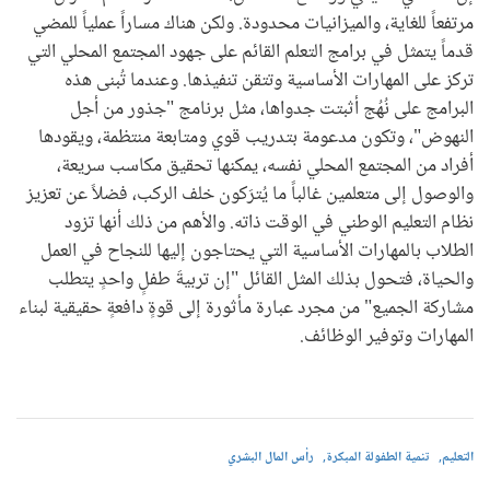
مرتفعاً للغاية، والميزانيات محدودة. ولكن هناك مساراً عملياً للمضي
قدماً يتمثل في برامج التعلم القائم على جهود المجتمع المحلي التي
تركز على المهارات الأساسية وتتقن تنفيذها. وعندما تُبنى هذه
البرامج على نُهُج أثبتت جدواها، مثل برنامج "جذور من أجل
النهوض"، وتكون مدعومة بتدريب قوي ومتابعة منتظمة، ويقودها
أفراد من المجتمع المحلي نفسه، يمكنها تحقيق مكاسب سريعة،
والوصول إلى متعلمين غالباً ما يُترَكون خلف الركب، فضلاً عن تعزيز
نظام التعليم الوطني في الوقت ذاته. والأهم من ذلك أنها تزود
الطلاب بالمهارات الأساسية التي يحتاجون إليها للنجاح في العمل
والحياة، فتحول بذلك المثل القائل "إن تربيةَ طفلٍ واحدٍ يتطلب
مشاركة الجميع" من مجرد عبارة مأثورة إلى قوةٍ دافعةٍ حقيقية لبناء
المهارات وتوفير الوظائف.
التعليم
تنمية الطفولة المبكرة
رأس المال البشري