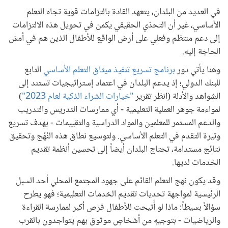
في العديد من البلدان، يتعهد القادة بالتزامات قوية تجاه التعلم
الأساسي، غير أن التحدّي الحقيقي يكمن في تحويل هذه الالتزامات
إلى دعم منتظم وفعلي على أرض الواقع للأطفال الذين هم في أمسّ
الحاجة إليه.
وهنا يأتي دور
برنامج تسريع تنفيذ ميثاق التعلم الأساسي
التابع
للبنك الدولي؛ إذ يدعم البلدان في اعتماد إستراتيجيات تستند إلى
الشواهد والأدلة (انظر تقرير
"خيارات الشراء الذكية لعام 2023"
)
لمواءمة جوهر العملية التعليمية - أي ممارسات التدريس والتدريب
والدعم المستمر للمعلمين والمواد الدراسية والتقييمات - بهدف تسريع
وتيرة التقدم في التعلم الأساسي. ولتوسيع نطاق هذه النُهُج وتحقيق
نتائج مستدامة، تحتاج البلدان أيضاً إلى تحسين أنظمة تقديم
الخدمات لديها.
وقد يكون نهج التعلم القائم على جهود المجتمع المحلي أحد السبل
الرئيسية لمواجهة تحديات تقديم الخدمات التعليمية؛ فهو يطرح
سؤالاً بسيطاً: ماذا لو أُتيحت للأطفال فرص أكبر لممارسة القراءة
والرياضيات - بتوجيهٍ من أشخاصٍ موثوق بهم يتواجدون بالقرب