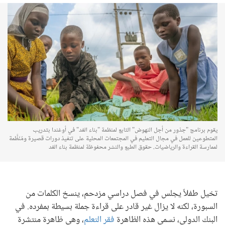
يقوم برنامج "جذور من أجل النهوض" التابع لمنظمة "بناء الغد" في أوغندا بتدريب
المتطوعين للعمل في مجال التعليم في المجتمعات المحلية على تنفيذ دورات قصيرة ومُنَظَّمة
لممارسة القراءة والرياضيات. حقوق الطبع والنشر محفوظة لمنظمة بناء الغد
تخيل طفلاً يجلس في فصل دراسي مزدحم، ينسخ الكلمات من
السبورة، لكنه لا يزال غير قادر على قراءة جملة بسيطة بمفرده. في
البنك الدولي، نسمي هذه الظاهرة
فقر التعلم
، وهي ظاهرة منتشرة