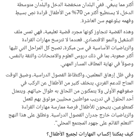
أكثر مما ينبغي. ففي البلدان منخفضة الدخل والبلدان متوسطة
الدخل، لا يستطيع أكثر من 70% من الأطفال قراءة نصٍ بسيطٍ
وفهمه ببلوغهم سن العاشرة.
وهذه القضية تتجاوز كونها مجرد قضية تعليمية، فهي تمس ملف
التشغيل والنمو الاقتصادي. فعندما لا تترسخ مهارات القراءة
والرياضيات الأساسية في سن مبكرة، تصبح كل المراحل التي تليها
أكثر صعوبة، بما في ذلك دروس العلوم والامتحانات والثقة بالنفس،
وصولاً في نهاية المطاف المسار المهني.
وفي ظل إرهاق المعلمين، واكتظاظ الفصول الدراسية، وضيق الوقت
المتاح للدعم الفردي، يتخلف كثير من الأطفال عن الركب في
صفوفهم الأولى ولا يتمكنون من اللحاق به طوال حياتهم. ويتمثل
أحد الحلول في تدريب مواطنين محليين موثوق بهم للعمل
كمتطوعين، يتيحون للأطفال فرصة ممارسة مهارات القراءة
والرياضيات خارج جدران الفصول الدراسية. ونطلق على هذا النهج
"التعلم القائم على جهود المجتمع المحلي".
كيف يمكننا إكساب المهارات لجميع الأطفال؟