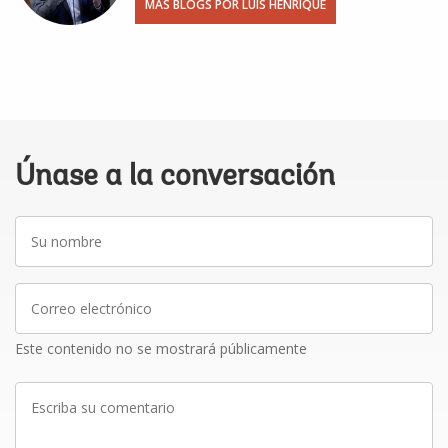
MÁS BLOGS POR LUIS HENRIQUE
Únase a la conversación
Su
nombre
Correo
electrónico
Este contenido no se mostrará públicamente
Escriba
su
comentario