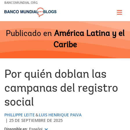
Skip
BANCOMUNDIAL.ORG
to
Main
Page
naviga
Navigation
Publicado en
América Latina y el
Caribe
Por quién doblan las
campanas del registro
social
PHILLIPPE LEITE
LUIS HENRIQUE PAIVA
25 DE SEPTIEMBRE DE 2025
Disponible en:
Español