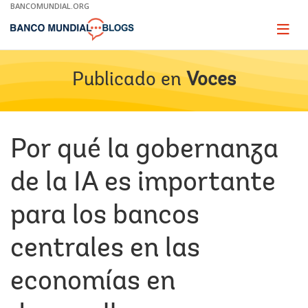
Skip
BANCOMUNDIAL.ORG
to
Main
Page
naviga
Navigation
Publicado en
Voces
Por qué la gobernanza
de la IA es importante
para los bancos
centrales en las
economías en