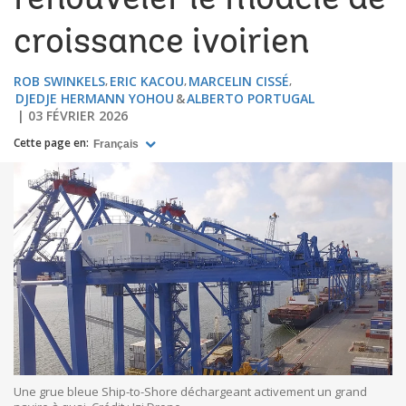
renouveler le modèle de
croissance ivoirien
ROB SWINKELS
ERIC KACOU
MARCELIN CISSÉ
DJEDJE HERMANN YOHOU
ALBERTO PORTUGAL
03 FÉVRIER 2026
Cette page en:
Français
Une grue bleue Ship-to-Shore déchargeant activement un grand