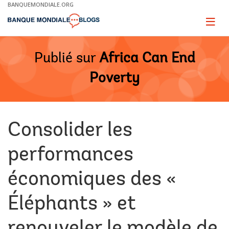
Skip
BANQUEMONDIALE.ORG
to
Main
Page
naviga
Navigation
Publié sur
Africa Can End
Poverty
Consolider les
performances
économiques des «
Éléphants » et