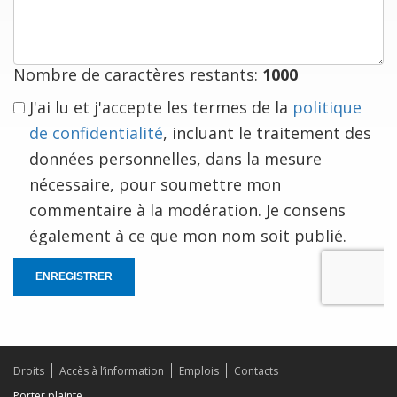
est
à
vous
Nombre de caractères restants:
1000
J'ai lu et j'accepte les termes de la
politique
de confidentialité
, incluant le traitement des
données personnelles, dans la mesure
nécessaire, pour soumettre mon
commentaire à la modération. Je consens
également à ce que mon nom soit publié.
ENREGISTRER
Droits
Accès à l’information
Emplois
Contacts
Porter plainte