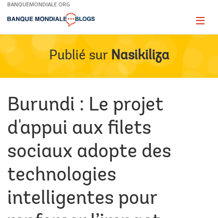
Skip
BANQUEMONDIALE.ORG
to
Main
Page
naviga
Navigation
Publié sur
Nasikiliza
Burundi : Le projet
d'appui aux filets
sociaux adopte des
technologies
intelligentes pour