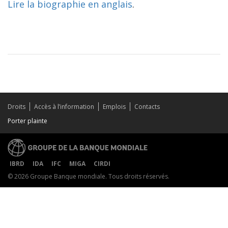
Lire la biographie en anglais
.
Droits
Accès à l’information
Emplois
Contacts
Porter plainte
IBRD
IDA
IFC
MIGA
CIRDI
© 2026 Groupe Banque mondiale. Tous droits réservés.