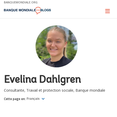
Skip
BANQUEMONDIALE.ORG
to
Main
Page
naviga
Navigation
Evelina Dahlgren
Consultante, Travail et protection sociale, Banque mondiale
Cette page en:
Français