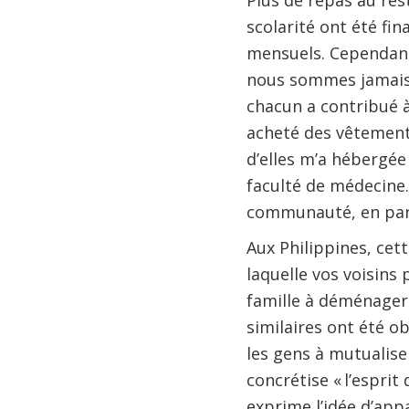
Plus de repas au res
scolarité ont été fi
mensuels. Cependant,
nous sommes jamais 
chacun a contribué à
acheté des vêtements
d’elles m’a hébergée
faculté de médecine.
communauté, en parti
Aux Philippines, cet
laquelle vos voisins
famille à déménager.
similaires ont été o
les gens à mutualise
concrétise « l’esprit 
exprime l’idée d’app