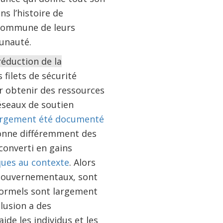
s l’histoire de
é commune de leurs
unauté.
réduction de la
s filets de sécurité
ur obtenir des ressources
réseaux de soutien
argement été documenté
tionne différemment des
 converti en gains
ques au contexte
. Alors
 gouvernementaux, sont
formels sont largement
clusion a des
de les individus et les