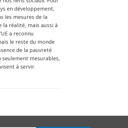
e nos liens sociaux. Pour
ays en développement,
ns les mesures de la
a réalité, mais aussi à
’UE a reconnu
 mais le reste du monde
ssence de la pauvreté
n seulement mesurables,
isent à servir.