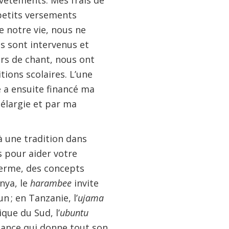
 vêtements. Mes frais de
 petits versements
e notre vie, nous ne
s sont intervenus et
rs de chant, nous ont
ions scolaires. L’une
 a ensuite financé ma
 élargie et par ma
à une tradition dans
s pour aider votre
 terme, des concepts
nya, le
harambee
invite
 ; en Tanzanie, l’
ujama
ique du Sud, l’
ubuntu
iance qui donne tout son