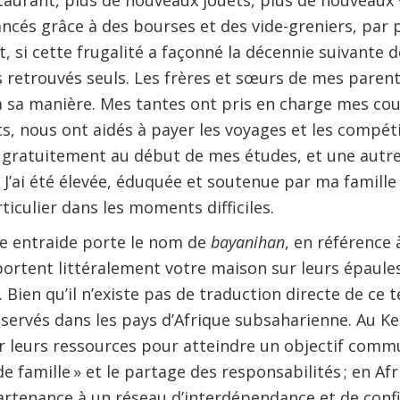
taurant, plus de nouveaux jouets, plus de nouveaux
nancés grâce à des bourses et des vide-greniers, par
 si cette frugalité a façonné la décennie suivante d
retrouvés seuls. Les frères et sœurs de mes parent
 sa manière. Mes tantes ont pris en charge mes cou
, nous ont aidés à payer les voyages et les compétit
 gratuitement au début de mes études, et une autre
 J’ai été élevée, éduquée et soutenue par ma famille
culier dans les moments difficiles.
te entraide porte le nom de
bayanihan
, en référence 
 portent littéralement votre maison sur leurs épaule
 Bien qu’il n’existe pas de traduction directe de ce
bservés dans les pays d’Afrique subsaharienne. Au Ke
r leurs ressources pour atteindre un objectif commun
de famille » et le partage des responsabilités ; en Afr
artenance à un réseau d’interdépendance et de conf