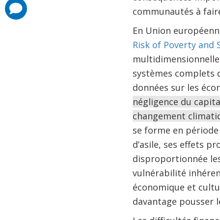
comments
communautés à faire
added
En Union européenne 
Risk of Poverty and S
multidimensionnelle.
systèmes complets de
données sur les écon
négligence du capita
changement climatiq
se forme en période 
d’asile, ses effets 
disproportionnée le
vulnérabilité inhére
économique et cultur
davantage pousser le