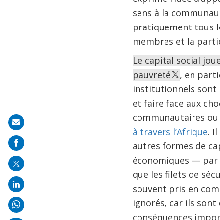
sens à la communauté
pratiquement tous le
membres et la parti
Le capital social jou
pauvreté
, en parti
institutionnels sont 
et faire face aux cho
communautaires ou
Share
à travers l’Afrique
. I
on
autres formes de capi
mail
économiques — par l
que les filets de s
souvent pris en com
ignorés, car ils sont 
conséquences importa