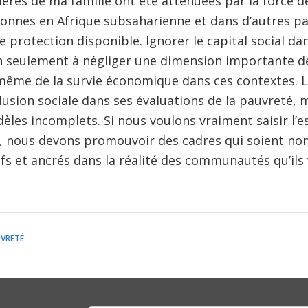
cières de ma famille ont été atténuées par la force d
nnes en Afrique subsaharienne et dans d’autres p
le protection disponible. Ignorer le capital social da
 seulement à négliger une dimension importante de l
même de la survie économique dans ces contextes. L
clusion sociale dans ses évaluations de la pauvreté,
èles incomplets. Si nous voulons vraiment saisir l’e
, nous devons promouvoir des cadres qui soient no
ifs et ancrés dans la réalité des communautés qu’ils v
UVRETÉ