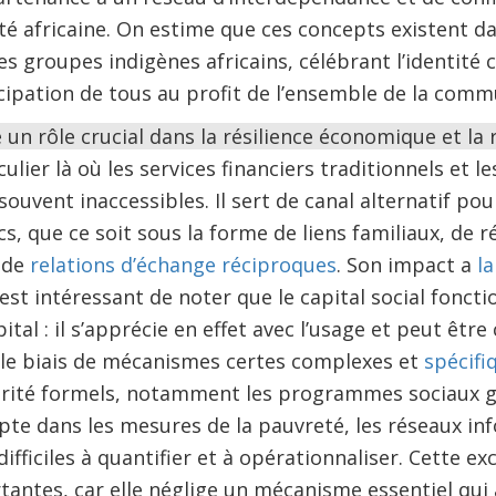
 africaine. On estime que ces concepts existent dan
s groupes indigènes africains, célébrant l’identit
cipation de tous au profit de l’ensemble de la comm
e un rôle crucial dans la résilience économique et la 
culier là où les services financiers traditionnels et le
souvent inaccessibles. Il sert de canal alternatif po
cs, que ce soit sous la forme de liens familiaux, de 
 de
relations d’échange réciproques
. Son impact a
l
l est intéressant de noter que le capital social fonc
tal : il s’apprécie en effet avec l’usage et peut être
e biais de mécanismes certes complexes et
spécifi
écurité formels, notamment les programmes sociaux
pte dans les mesures de la pauvreté, les réseaux in
difficiles à quantifier et à opérationnaliser. Cette ex
ntes, car elle néglige un mécanisme essentiel qui ai