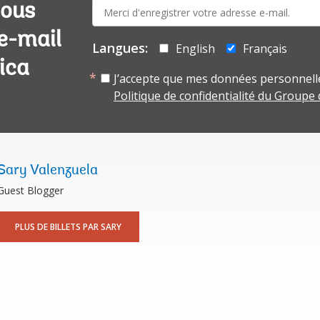
E-
vous
mail:
 e-mail
Langues:
English
Français
ica
J’accepte que mes données personnelle
Politique de confidentialité du Groupe
Sary Valenzuela
Guest Blogger
PLUS DE BILLETS PAR SARY