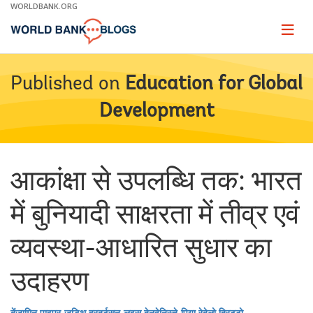
Skip
WORLDBANK.ORG
to
Main
Page
naviga
Navigation
Published on
Education for Global
Development
आकांक्षा से उपलब्धि तक: भारत
में बुनियादी साक्षरता में तीव्र एवं
व्यवस्था-आधारित सुधार का
उदाहरण
बेंजामिन पाइपर
जूडिथ हरबर्टसन
लुइस बेनवेनिस्ते
पिया रेबेलो ब्रिट्टो