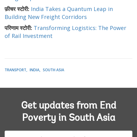
फ़ीचर स्टोरी:
India Takes a Quantum Leap in
Building New Freight Corridors
परिणाम स्टोरी:
Transforming Logistics: The Power
of Rail Investment
TRANSPORT
INDIA
SOUTH ASIA
Get updates from End
Poverty in South Asia
E-