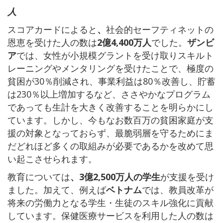
人
スコアカードによると
、
社会的セーフティネットの
恩恵を受けた人の数は
2億4,400万人
でした。
ザンビ
ア
では、女性が小規模グラントを受け取りスキルト
レーニングやメンタリングを受けたことで、極度の
貧困が30％削減され、事業利益は80％改善し、貯蓄
は230％以上増加するなど、ささやかなプログラム
であっても生計を大きく改善することを明らかにし
ています。しかし、今もなお数百万の貧困家庭が支
援の対象となっておらず、最脆弱層を守るためにま
だどれほど多くの取組みが必要であるかを改めて思
い起こさせられます。
教育については
、3億2,500万人の学生
が支援を受け
ました。加えて、例えば
ベトナム
では、教員改革が
将来の労働力となる学生・生徒のスキル強化に貢献
しています。保健医療サービスを利用した人の数は