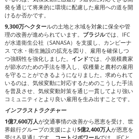
発を通じて将来的に環境に配慮した雇用への道を開
けるか否かです。
9,300万ヘクター
ルの土地と水域を対象に保全や管
理の改善が進められています。
ブラジル
では、IFC
が水道衛生公社（SANASA）を支援し、カンピーナ
ス で水・衛生施設の拡充を図り、雇用を確保しつ
つ強靱性を強化しました。
インド
では、小規模農家
が節水のための手法を導入し、収穫量と農村の雇用
を守ることができるようになりました。求められて
いるのは、気候変動に対応するためのこうした手法
を普及させ、気候変動対策を通じ一貫してより強い
コミュニティとより良い雇用を生み出すことです。
インフラストラクチャー
1億7,600万人
が交通事情の改善から恩恵を受け、世
界銀行グループの支援により
5億2,400万人
が恩恵を
受ける見通しです。
コートジボワール
では、IFCと