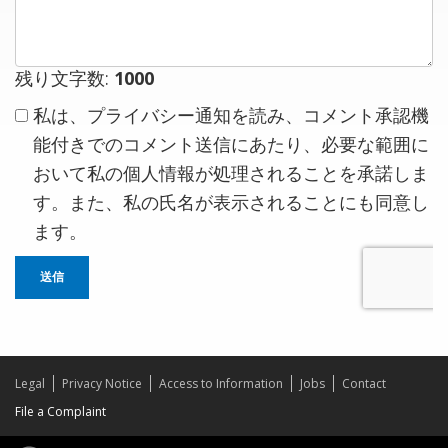
ン
ス
ト
残り文字数:
1000
私は、プライバシー通知を読み、コメント承認機
能付きでのコメント送信にあたり、必要な範囲に
おいて私の個人情報が処理されることを承諾しま
す。また、私の氏名が表示されることにも同意し
ます。
送信
Legal
Privacy Notice
Access to Information
Jobs
Contact
File a Complaint