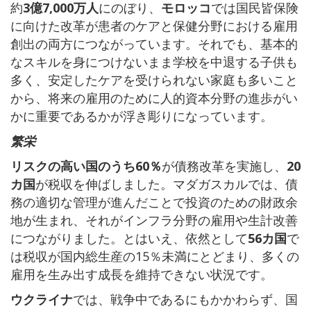
約
3億7,000万人
にのぼり、
モロッコ
では国民皆保険
に向けた改革が患者のケアと保健分野における雇用
創出の両方につながっています。それでも、基本的
なスキルを身につけないまま学校を中退する子供も
多く、安定したケアを受けられない家庭も多いこと
から、将来の雇用のために人的資本分野の進歩がい
かに重要であるかが浮き彫りになっています。
繁栄
リスクの高い国のうち60％
が債務改革を実施し、
20
カ国
が税収を伸ばしました。マダガスカルでは、債
務の適切な管理が進んだことで投資のための財政余
地が生まれ、それがインフラ分野の雇用や生計改善
につながりました。とはいえ、依然として
56カ国
で
は税収が国内総生産の15％未満にとどまり、多くの
雇用を生み出す成長を維持できない状況です。
ウクライナ
では、戦争中であるにもかかわらず、国