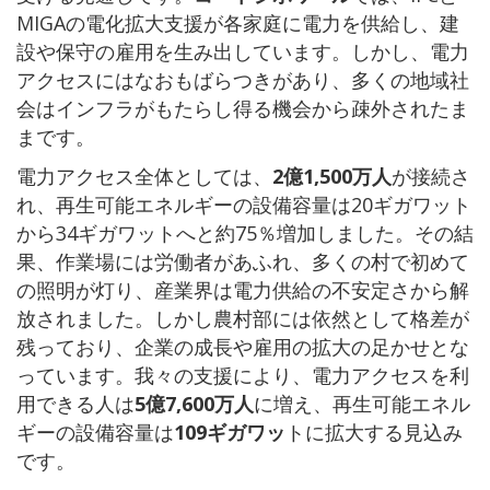
MIGAの電化拡大支援が各家庭に電力を供給し、建
設や保守の雇用を生み出しています。しかし、電力
アクセスにはなおもばらつきがあり、多くの地域社
会はインフラがもたらし得る機会から疎外されたま
まです。
電力アクセス全体としては、
2億1,500万人
が接続さ
れ、再生可能エネルギーの設備容量は20ギガワット
から34ギガワットへと約75％増加しました。その結
果、作業場には労働者があふれ、多くの村で初めて
の照明が灯り、産業界は電力供給の不安定さから解
放されました。しかし農村部には依然として格差が
残っており、企業の成長や雇用の拡大の足かせとな
っています。我々の支援により、電力アクセスを利
用できる人は
5億7,600万人
に増え、再生可能エネル
ギーの設備容量は
109ギガワッ
トに拡大する見込み
です。