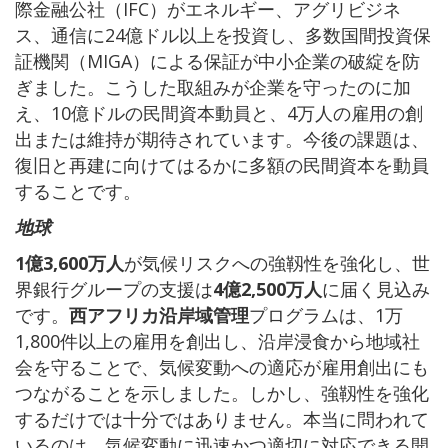
際金融公社（IFC）がエネルギー、アグリビジネ
ス、通信に24億ドル以上を投資し、多数国間投資保
証機関（MIGA）による保証が中小企業の破綻を防
ぎました。こうした取組みが企業を守ったのに加
え、10億ドルの民間資本動員と、4万人の雇用の創
出または維持が期待されています。今後の課題は、
復旧と再建に向けてはるかに多額の民間資本を動員
することです。
地球
1億3,600万人
が気候リスクへの強靱性を強化し、世
界銀行グループの支援は
4億2,500万人
に届く見込み
です。
西アフリカ沿岸域管理
プログラムは、1万
1,800件以上の雇用を創出し、沿岸浸食から地域社
会を守ることで、気候変動への適応が雇用創出にも
つながることを示しました。しかし、強靱性を強化
するだけでは十分ではありません。本当に問われて
いるのは、気候変動に迅速かつ適切に対応できる開