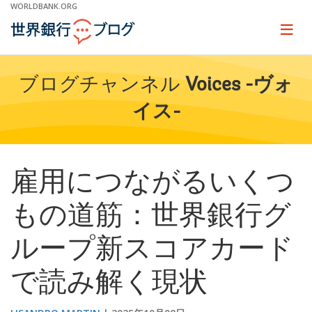
Skip
WORLDBANK.ORG
to
Main
Page
naviga
Navigation
ブログチャンネル
Voices -ヴォ
イス-
雇用につながるいくつ
もの道筋：世界銀行グ
ループ新スコアカード
で読み解く現状