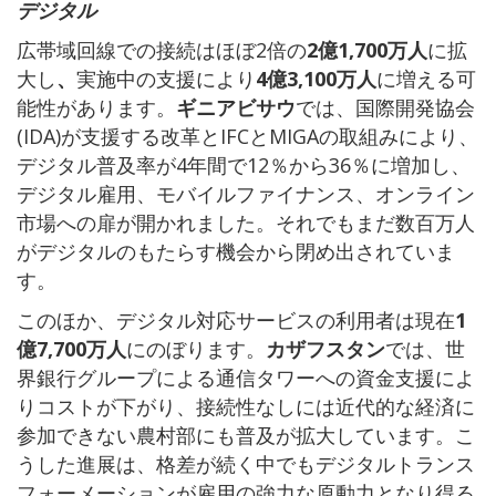
デジタル
広帯域回線での接続はほぼ2倍の
2億1,700万人
に拡
大し
、
実施中の支援により
4億3,100万人
に増える可
能性があります。
ギニアビサウ
では、国際開発協会
(IDA)が支援する改革とIFCとMIGAの取組みにより、
デジタル普及率が4年間で12％から36％に増加し、
デジタル雇用、モバイルファイナンス、オンライン
市場への扉が開かれました。それでもまだ数百万人
がデジタルのもたらす機会から閉め出されていま
す。
このほか、デジタル対応サービスの利用者は現在
1
億7,700万人
にのぼります。
カザフスタン
では、世
界銀行グループによる通信タワーへの資金支援によ
りコストが下がり、接続性なしには近代的な経済に
参加できない農村部にも普及が拡大しています。こ
うした進展は、格差が続く中でもデジタルトランス
フォーメーションが雇用の強力な原動力となり得る