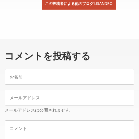
この投稿者による他のブログ LISANDRO
コメントを投稿する
お
名
前
メ
ー
ル
メールアドレスは公開されません
ア
コ
ド
メ
レ