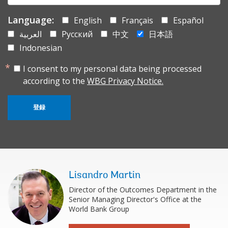
Language:
English
Français
Español
العربية
Русский
中文
日本語
Indonesian
I consent to my personal data being processed
according to the
WBG Privacy Notice.
登録
Lisandro Martin
Director of the Outcomes Department in the
Senior Managing Director's Office at the
World Bank Group