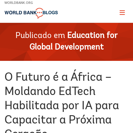
Skip
WORLDBANK.ORG
to
Main
Page
naviga
Navigation
Publicado em
Education for
Global Development
O Futuro é a África –
Moldando EdTech
Habilitada por IA para
Capacitar a Próxima