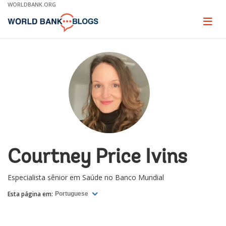
Skip
WORLDBANK.ORG
to
Main
Page
naviga
Navigation
Courtney Price Ivins
Especialista sênior em Saúde no Banco Mundial
Esta página em:
Portuguese