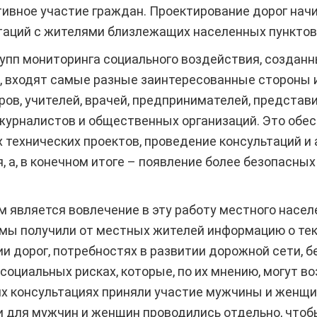
ивное участие граждан. Проектирование дорог нач
таций с жителями близлежащих населенных пунктов
упп мониторинга социального воздействия, создан
, входят самые разные заинтересованные стороны
ров, учителей, врачей, предпринимателей, предста
журналистов и общественных организаций. Это обе
технических проектов, проведение консультаций и
 а, в конечном итоге – появление более безопасны
является вовлечение в эту работу местного насел
 мы получили от местных жителей информацию о тек
ии дорог, потребностях в развитии дорожной сети, 
 социальных рисках, которые, по их мнению, могут в
их консультациях приняли участие мужчины и женщи
и для мужчин и женщин проводились отдельно, что