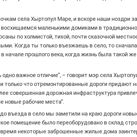
очкам села Хыртопул Маре, и вскоре наши ноздри з
мы восхищаемся маленькими домиками в традиционно
саны по холмистой, тихой, почти сказочной местнос
ми. Когда ты только въезжаешь в село, то сначала
в начале прошлого века, когда жизнь была такой же 
ь одно важное отличие”, – говорит мэр села Хыртопу
ти только что отремонтированные дороги придают н
более совершенная дорожная инфраструктура привле
е новые рабочие места”.
до въезда в село мы заметили на краю дороги новы
кое помещение было переоборудовано в склад стро
е время некоторые заброшенные жилые дома заинте