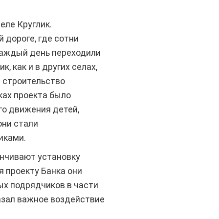
еле Круглик.
 дороге, где сотни
 каждый день переходили
к, как и в других селах,
 строительство
ках проекта было
о движения детей,
они стали
иками.
анчивают установку
я проекту Банка они
ых подрядчиков в части
азал важное воздействие