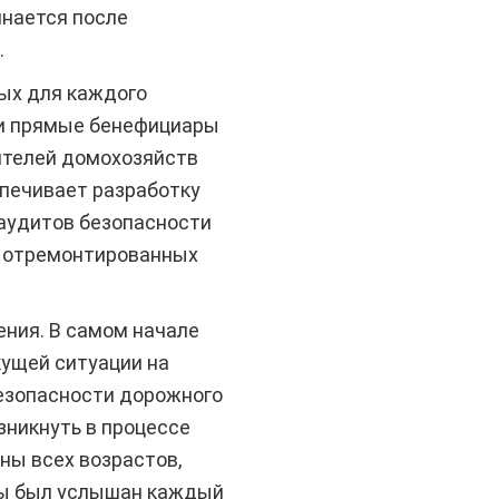
инается после
.
ных для каждого
 и прямые бенефициары
вителей домохозяйств
спечивает разработку
 аудитов безопасности
х отремонтированных
ения. В самом начале
ущей ситуации на
безопасности дорожного
озникнуть в процессе
ны всех возрастов,
бы был услышан каждый