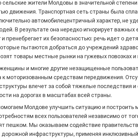
о сельские жители Молдовы в значительной степени 
тью движения. Транспортная сеть страны была спла
ключительно автомобилецентричный характер, не уд
дей. В результате она нередко игнорирует важных
 и пренебрегает их безопасностью: речь идет о детя
 которые пытаются добраться до учреждений здраво
озят товары местные рынки на гужевых повозках и 
женщины и многие другие незащищенные пользовател
па к моторизованным средствам передвижения. Отсу
структуры влечет за собой тяжелые последствия и
сти на дорогах в масштабах всей страны.
помогаем Молдове улучшить ситуацию и построить 
ребностям всех пользователей независимо от того,
дят пешком. Мы оказываем содействие правительст
 дорожной инфраструктуры, применяя инклюзивный