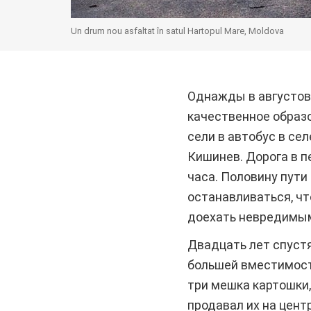
Un drum nou asfaltat în satul Hartopul Mare, Moldova
Однажды в августовс
качественное образо
сели в автобус в се
Кишинев. Дорога в п
часа. Половину пути
останавливаться, чт
доехать невредимым
Двадцать лет спустя
большей вместимости
три мешка картошки,
продавал их на цен