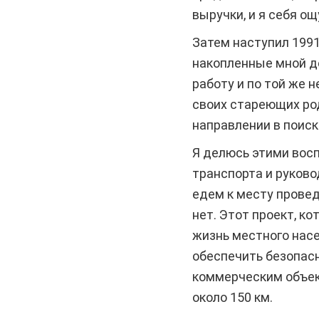
выручки, и я себя о
Затем наступил 1991
накопленные мной де
работу и по той же 
своих стареющих род
направлении в поиск
Я делюсь этими восп
транспорта и руково
едем к месту провед
нет. Этот проект, к
жизнь местного нас
обеспечить безопас
коммерческим объе
около 150 км.