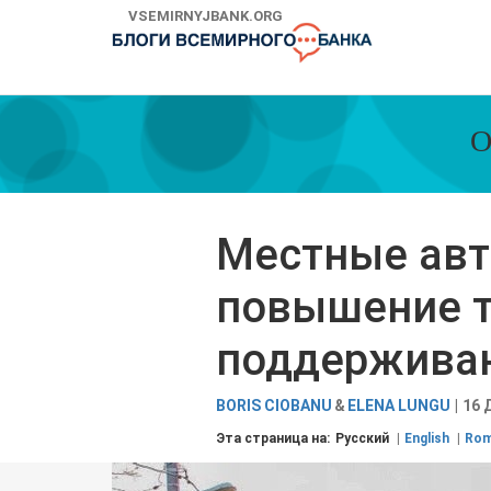
Skip
VSEMIRNYJBANK.ORG
to
Main
Navigation
О
Местные авт
повышение т
поддержива
BORIS CIOBANU
ELENA LUNGU
16 
Эта страница на:
Русский
English
Rom