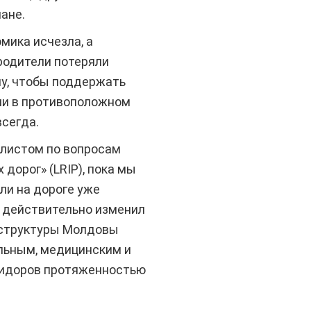
ане.
мика исчезла, а
родители потеряли
ну, чтобы поддержать
али в противоположном
всегда.
алистом по вопросам
дорог» (LRIP), пока мы
ли на дороге уже
, действительно изменил
аструктуры Молдовы
льным, медицинским и
ридоров протяженностью