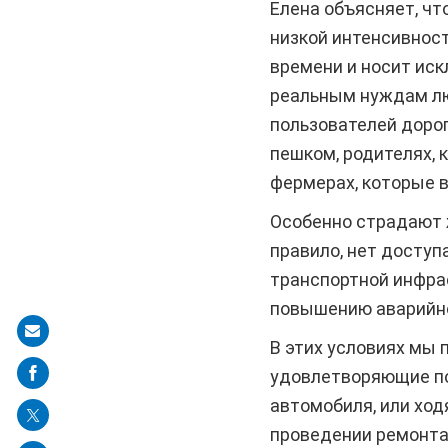
Елена объясняет, чт
низкой интенсивнос
времени и носит ис
реальным нуждам лю
пользователей дорог
пешком, родителях,
фермерах, которые в
Особенно страдают 
правило, нет досту
транспортной инфра
повышению аварийно
Share
В этих условиях мы 
on
удовлетворяющие пот
mail
автомобиля, или хо
проведении ремонта