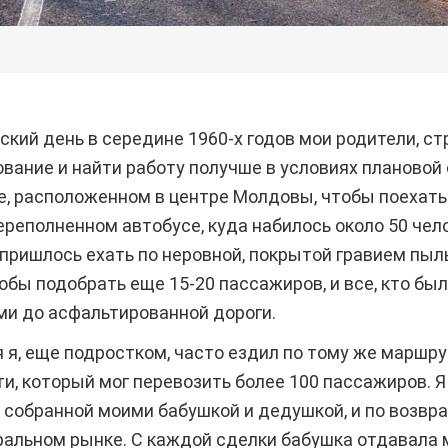
кий день в середине 1960-х годов мои родители, ст
вание и найти работу получше в условиях плановой 
ле, расположенном в центре Молдовы, чтобы поехать
ереполненном автобусе, куда набилось около 50 чело
 пришлось ехать по неровной, покрытой гравием пыль
обы подобрать еще 15-20 пассажиров, и все, кто был
и до асфальтированной дороги.
 я, еще подростком, часто ездил по тому же маршрут
, который мог перевозить более 100 пассажиров. Я 
 собранной моими бабушкой и дедушкой, и по возвр
тральном рынке. С каждой сделки бабушка отдавала