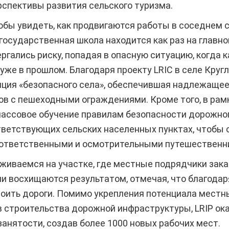
спективы развития сельского туризма.
бы увидеть, как продвигаются работы в соседнем с
осударственная школа находится как раз на главной
ргались риску, попадая в опасную ситуацию, когда
 уже в прошлом. Благодаря проекту LRIC в селе Кругли
пция «безопасного села», обеспечившая надлежащее
ов с пешеходными ограждениями. Кроме того, в рам
ассовое обучение правилам безопасности дорожног
ветствующих сельских населенных пунктах, чтобы 
ответственными и осмотрительными путешественн
живаемся на участке, где местные подрядчики зак
и восхищаются результатом, отмечая, что благодар
роить дороги. Помимо укрепления потенциала местн
в строительства дорожной инфраструктуры, LRIP ок
занятости, создав более 1000 новых рабочих мест.