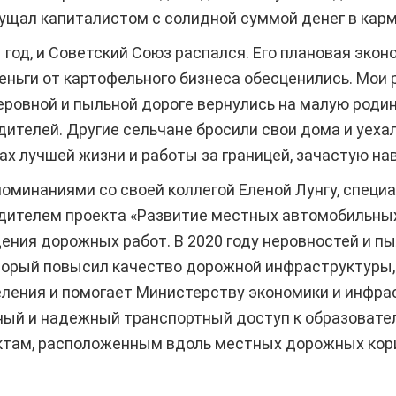
щущал капиталистом с солидной суммой денег в карм
 год, и Советский Союз распался. Его плановая эконо
ньги от картофельного бизнеса обесценились. Мои 
неровной и пыльной дороге вернулись на малую роди
ителей. Другие сельчане бросили свои дома и уех
ах лучшей жизни и работы за границей, зачастую на
оминаниями со своей коллегой Еленой Лунгу, специ
дителем проекта «Развитие местных автомобильных 
ения дорожных работ. В 2020 году неровностей и пы
оторый повысил качество дорожной инфраструктуры
еления и помогает Министерству экономики и инфр
ный и надежный транспортный доступ к образовате
ктам, расположенным вдоль местных дорожных ко