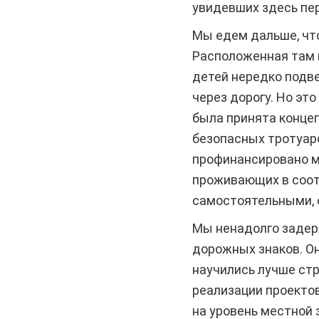
увидевших здесь пер
Мы едем дальше, что
Расположенная там г
детей нередко подве
через дорогу. Но это
была принята конце
безопасных тротуар
профинансировано м
проживающих в соот
самостоятельными, 
Мы ненадолго задер
дорожных знаков. Он
научились лучше ст
реализации проекто
на уровень местной 