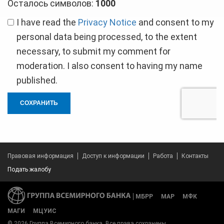
Осталось символов:
1000
I have read the
Privacy Notice
and consent to my
personal data being processed, to the extent
necessary, to submit my comment for
moderation. I also consent to having my name
published.
СОХРАНИТЬ
Правовая информация
Доступ к информации
Работа
Контакты
Подать жалобу
МБРР
МАР
МФК
МАГИ
МЦУИС
© 2026 Группа Всемирного банка. Все права сохранены.