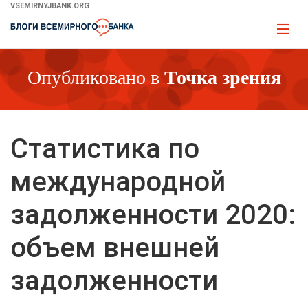
Skip
VSEMIRNYJBANK.ORG
to
Page
Main
naviga
Navigation
Опубликовано в
Точка зрения
Статистика по
международной
задолженности 2020:
объем внешней
задолженности