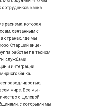
. Мы обсудили, что мы
х сотрудников Банка
е расизма, которая
осам, связанным с
в странах, где мы
коро, Старший вице-
руппа работает в тесном
ти, службами
ии и интеграции
мирного банка.
 несправедливостью,
всем мире. Все мы -
ничество с Целевой
общинами, с которыми мы