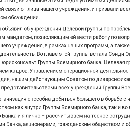
е и стыд, вызванные этими недопустимыми деяниями
й связи от лица нашего учреждения, и призвали все
том обсуждении.
 объявил об учреждении Целевой группы по проблем
м мандатом, позволяющим ей вести работу по вопр
шего учреждения, в рамках наших программ, а также 
еятельность. Во главе этой группы встала Сэнди О
 юрисконсульт Группы Всемирного банка. Целевая г
нием кадров, Управлением операционной деятельнос
удия, нашим действующим Советом по диверсификац
с представительствами всех учреждений Группы Все
организация способна добиться большего в борьбе с
твом как внутри Группы Всемирного банка, так и во 
Банка и я лично – рассчитываем на тесное сотруд
ами Банка, акционерами, гражданским обществом и 