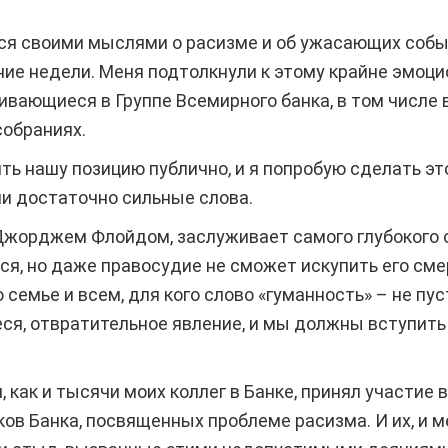
ься своими мыслями о расизме и об ужасающих собы
ние недели. Меня подтолкнули к этому крайне эмоц
ивающиеся в Группе Всемирного банка, в том числе в
собраниях.
ь нашу позицию публично, и я попробую сделать это,
ли достаточно сильные слова.
 Джорджем Флойдом, заслуживает самого глубокого 
я, но даже правосудие не сможет искупить его смер
 семье и всем, для кого слово «гуманность» – не пус
ся, отвратительное явление, и мы должны вступить 
, как и тысячи моих коллег в Банке, принял участие
ов Банка, посвященных проблеме расизма. И их, и 