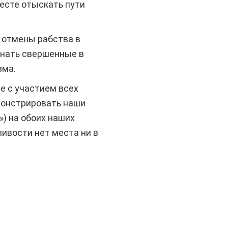
месте отыскать пути
 отмены рабства в
знать свершенные в
зма.
е с участием всех
монстрировать наши
) на обоих наших
ивости нет места ни в