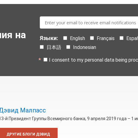
E-
mail:
ия на
Языки:
English
Français
Espa
日本語
Indonesian
I consent to my personal data being pro
Дэвид Малпасс
13-й Президент Группы Всемирного банка, 9 апреля 2019 года – 1 
ДРУГИЕ БЛОГИ ДЭВИД