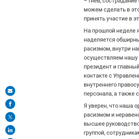
– гнев, сострадани
можем сделать в это
принять участие в э
На прошлой неделе я
наделяется обширны
расизмом, внутри на
осуществляем нашу д
президент и главный
контакте с Управле
внутреннего правос
Share
персонала, а также 
on
Я уверен, что наша 
mail
расизмом и неравенс
высшее руководство 
группой, сотрудник