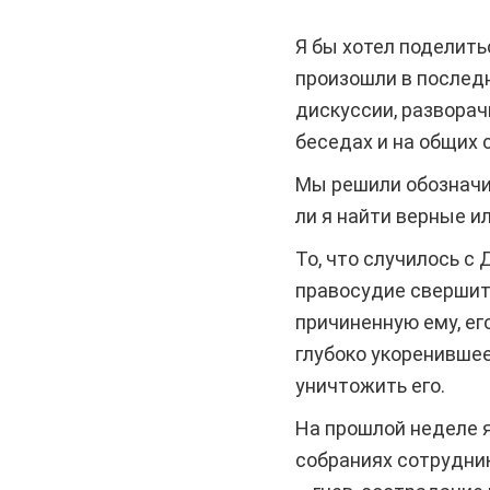
Я бы хотел поделит
произошли в послед
дискуссии, разворач
беседах и на общих 
Мы решили обозначит
ли я найти верные и
То, что случилось с
правосудие свершитс
причиненную ему, его
глубоко укоренившее
уничтожить его.
На прошлой неделе я
собраниях сотрудник