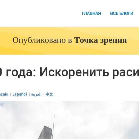
ГЛАВНАЯ
ВСЕ БЛОГИ
Опубликовано в
Точка зрения
 года: Искоренить рас
nçais
Español
العربية
中文