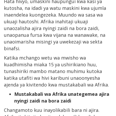
Hata hivyo, umaskini haupungui kwa kasi ya
kutosha, na idadi ya watu maskini kwa ujumla
inaendelea kuongezeka. Muundo wa sasa wa
ukuaji hautoshi. Afrika inahitaji ukuaji
unaozalisha ajira nyingi zaidi na bora zaidi,
unaopanua fursa kwa vijana na wanawake, na
unaoimarisha misingi ya uwekezaji wa sekta
binafsi.
Katika mchango wetu wa mwisho wa
kuadhimisha miaka 15 ya ushirikiano huu,
tunashiriki mambo matano muhimu kutoka
katika utafiti wa hivi karibuni unaoonyesha
ajenda ya kivitendo kwa mustakabali wa Afrika.
Mustakabali wa Afrika unategemea ajira
nyingi zaidi na bora zaidi
Changamoto kuu inayolikabili bara ni ajira.