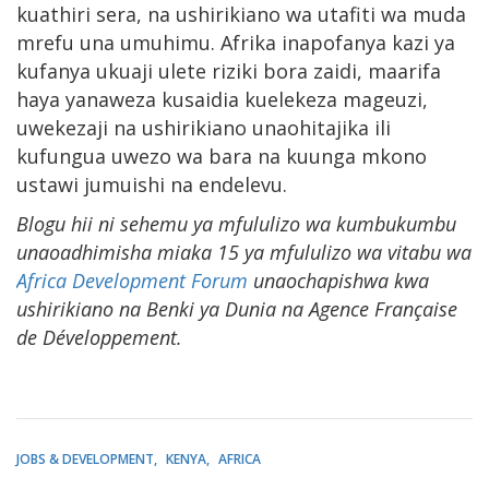
kuathiri sera, na ushirikiano wa utafiti wa muda
mrefu una umuhimu. Afrika inapofanya kazi ya
kufanya ukuaji ulete riziki bora zaidi, maarifa
haya yanaweza kusaidia kuelekeza mageuzi,
uwekezaji na ushirikiano unaohitajika ili
kufungua uwezo wa bara na kuunga mkono
ustawi jumuishi na endelevu.
Blogu hii ni sehemu ya mfululizo wa kumbukumbu
unaoadhimisha miaka 15 ya mfululizo wa vitabu wa
Africa Development Forum
unaochapishwa kwa
ushirikiano na Benki ya Dunia na Agence Française
de Développement.
JOBS & DEVELOPMENT
KENYA
AFRICA