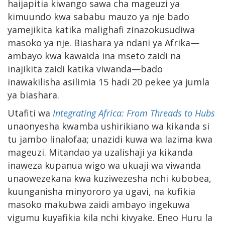
haijapitia kiwango sawa cha mageuzi ya
kimuundo kwa sababu mauzo ya nje bado
yamejikita katika malighafi zinazokusudiwa
masoko ya nje. Biashara ya ndani ya Afrika—
ambayo kwa kawaida ina mseto zaidi na
inajikita zaidi katika viwanda—bado
inawakilisha asilimia 15 hadi 20 pekee ya jumla
ya biashara.
Utafiti wa
Integrating Africa: From Threads to Hubs
unaonyesha kwamba ushirikiano wa kikanda si
tu jambo linalofaa; unazidi kuwa wa lazima kwa
mageuzi. Mitandao ya uzalishaji ya kikanda
inaweza kupanua wigo wa ukuaji wa viwanda
unaowezekana kwa kuziwezesha nchi kubobea,
kuunganisha minyororo ya ugavi, na kufikia
masoko makubwa zaidi ambayo ingekuwa
vigumu kuyafikia kila nchi kivyake. Eneo Huru la