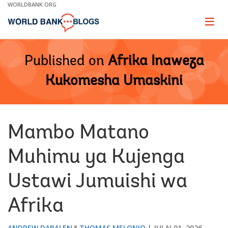
Skip
WORLDBANK.ORG
to
Main
Page
naviga
Navigation
Published on
Afrika Inaweza
Kukomesha Umaskini
Mambo Matano
Muhimu ya Kujenga
Ustawi Jumuishi wa
Afrika
ANDREW DABALEN
THOMAS MELONIO
JULAI 01, 2026