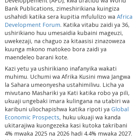
Développement (AFD), kwa uratibu wa World
Bank Publications, zimeshirikiana kuingiza
ushahidi katika sera kupitia mfululizo wa
Africa
Development Forum
. Katika vitabu zaidi ya 36,
ushirikiano huu umesaidia kubaini mageuzi,
uwekezaji, na chaguo za kitaasisi zinazoweza
kuunga mkono matokeo bora zaidi ya
maendeleo barani kote.
Kazi yetu ya ushirikiano inafanyika wakati
muhimu. Uchumi wa Afrika Kusini mwa Jangwa
la Sahara umeonyesha ustahimilivu. Licha ya
mivutano Mashariki ya Kati katika robo ya pili,
ukuaji ungebaki imara kulingana na utabiri wa
karibuni uliochapishwa katika ripoti ya
Global
Economic Prospects
, huku ukuaji wa kanda
ukitarajiwa kuongezeka kasi kutoka takribani
4% mwaka 2025 na 2026 hadi 4.4% mwaka 2027.