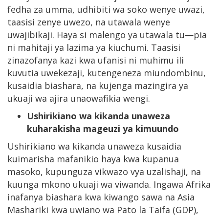
fedha za umma, udhibiti wa soko wenye uwazi,
taasisi zenye uwezo, na utawala wenye
uwajibikaji. Haya si malengo ya utawala tu—pia
ni mahitaji ya lazima ya kiuchumi. Taasisi
zinazofanya kazi kwa ufanisi ni muhimu ili
kuvutia uwekezaji, kutengeneza miundombinu,
kusaidia biashara, na kujenga mazingira ya
ukuaji wa ajira unaowafikia wengi.
Ushirikiano wa kikanda unaweza
kuharakisha mageuzi ya kimuundo
Ushirikiano wa kikanda unaweza kusaidia
kuimarisha mafanikio haya kwa kupanua
masoko, kupunguza vikwazo vya uzalishaji, na
kuunga mkono ukuaji wa viwanda. Ingawa Afrika
inafanya biashara kwa kiwango sawa na Asia
Mashariki kwa uwiano wa Pato la Taifa (GDP),