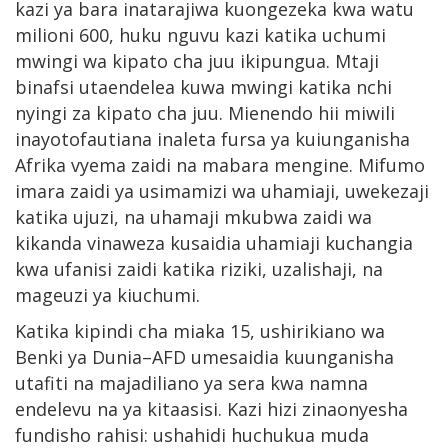
kazi ya bara inatarajiwa kuongezeka kwa watu
milioni 600, huku nguvu kazi katika uchumi
mwingi wa kipato cha juu ikipungua. Mtaji
binafsi utaendelea kuwa mwingi katika nchi
nyingi za kipato cha juu. Mienendo hii miwili
inayotofautiana inaleta fursa ya kuiunganisha
Afrika vyema zaidi na mabara mengine. Mifumo
imara zaidi ya usimamizi wa uhamiaji, uwekezaji
katika ujuzi, na uhamaji mkubwa zaidi wa
kikanda vinaweza kusaidia uhamiaji kuchangia
kwa ufanisi zaidi katika riziki, uzalishaji, na
mageuzi ya kiuchumi.
Katika kipindi cha miaka 15, ushirikiano wa
Benki ya Dunia–AFD umesaidia kuunganisha
utafiti na majadiliano ya sera kwa namna
endelevu na ya kitaasisi. Kazi hizi zinaonyesha
fundisho rahisi: ushahidi huchukua muda