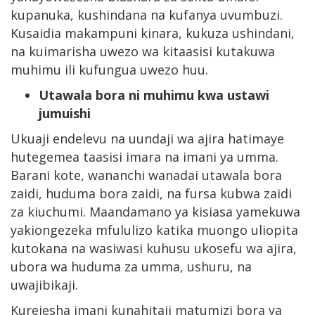
kupanuka, kushindana na kufanya uvumbuzi.
Kusaidia makampuni kinara, kukuza ushindani,
na kuimarisha uwezo wa kitaasisi kutakuwa
muhimu ili kufungua uwezo huu.
Utawala bora ni muhimu kwa ustawi
jumuishi
Ukuaji endelevu na uundaji wa ajira hatimaye
hutegemea taasisi imara na imani ya umma.
Barani kote, wananchi wanadai utawala bora
zaidi, huduma bora zaidi, na fursa kubwa zaidi
za kiuchumi. Maandamano ya kisiasa yamekuwa
yakiongezeka mfululizo katika muongo uliopita
kutokana na wasiwasi kuhusu ukosefu wa ajira,
ubora wa huduma za umma, ushuru, na
uwajibikaji.
Kurejesha imani kunahitaji matumizi bora ya