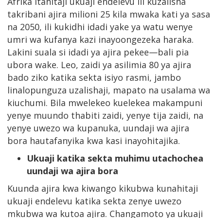
Afrika itahitaji ukuaji endelevu ili kuzalisha
takribani ajira milioni 25 kila mwaka kati ya sasa
na 2050, ili kukidhi idadi yake ya watu wenye
umri wa kufanya kazi inayoongezeka haraka.
Lakini suala si idadi ya ajira pekee—bali pia
ubora wake. Leo, zaidi ya asilimia 80 ya ajira
bado ziko katika sekta isiyo rasmi, jambo
linalopunguza uzalishaji, mapato na usalama wa
kiuchumi. Bila mwelekeo kuelekea makampuni
yenye muundo thabiti zaidi, yenye tija zaidi, na
yenye uwezo wa kupanuka, uundaji wa ajira
bora hautafanyika kwa kasi inayohitajika.
Ukuaji katika sekta muhimu utachochea
uundaji wa ajira bora
Kuunda ajira kwa kiwango kikubwa kunahitaji
ukuaji endelevu katika sekta zenye uwezo
mkubwa wa kutoa ajira. Changamoto ya ukuaji