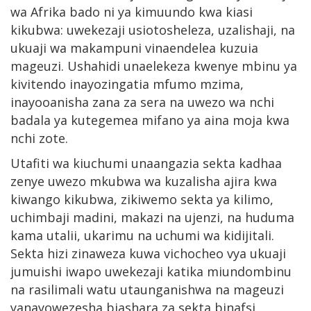
wa Afrika bado ni ya kimuundo kwa kiasi
kikubwa: uwekezaji usiotosheleza, uzalishaji, na
ukuaji wa makampuni vinaendelea kuzuia
mageuzi. Ushahidi unaelekeza kwenye mbinu ya
kivitendo inayozingatia mfumo mzima,
inayooanisha zana za sera na uwezo wa nchi
badala ya kutegemea mifano ya aina moja kwa
nchi zote.
Utafiti wa kiuchumi unaangazia sekta kadhaa
zenye uwezo mkubwa wa kuzalisha ajira kwa
kiwango kikubwa, zikiwemo sekta ya kilimo,
uchimbaji madini, makazi na ujenzi, na huduma
kama utalii, ukarimu na uchumi wa kidijitali.
Sekta hizi zinaweza kuwa vichocheo vya ukuaji
jumuishi iwapo uwekezaji katika miundombinu
na rasilimali watu utaunganishwa na mageuzi
yanayowezesha biashara za sekta binafsi