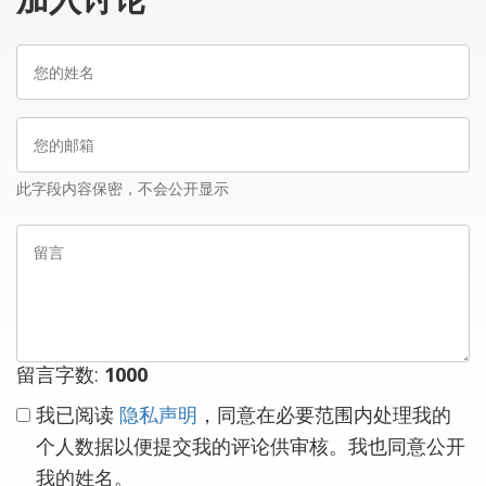
加入讨论
您
的
姓
您
名
的
邮
此字段内容保密，不会公开显示
箱
留
言
留言字数:
1000
我已阅读
隐私声明
，同意在必要范围内处理我的
个人数据以便提交我的评论供审核。我也同意公开
我的姓名。