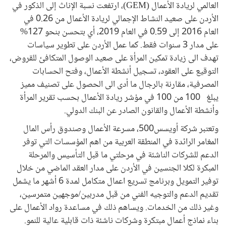
العالمي لريادة الأعمال (GEM)، ارتفعت نسبة الإناث إلى الذكور في
الأردن على صعيد النشاط الإجمالي لريادة الأعمال من 0.26 في
العام 2016 إلى 0.59 في العام 2019، أي بتحسن بنحو 127%
على مدار 3 سنوات فقط. كما عمل الأردن على تطوير سياسات
تهدف الى زيادة تمكين المرأة على صعيد الوصول المتكافئ للقروض،
التوقيع على العقود، تسجيل أنشطة الأعمال، وفتح الحسابات
المصرفية، مقارنة بالرجال ما أدى الى الحصول على تصنيف مميز
يبلغ 100 من 100 في مؤشر ريادة الأعمال بحسب تقرير المرأة
وأنشطة الأعمال والقانون الصادر عن البنك الدولي.
وتعتبر شركة أويسس500، مسرعة الأعمال وصندوق رأس المال
المغامر الرائدة في المنطقة العربية من اهم المؤسسات التي توفر
الدعم للشركات الناشئة في مرحلتي ما قبل التأسيس والمرحلة
المبكرة لكلا الجنسين في الأردن على مدار العقد الماضي من خلال
توفير التمويل وبرنامج تسريع اعمال متكامل لمدة 6 أشهر ما يشمل
تقديم الدعم والتوجيه الفني من قبل مدربين/موجهين متمرسين،
وغير ذلك من الخدمات. ويساهم ذلك في مساعدة رواد الأعمال على
بناء نماذج أعمال مبتكرة وشركات ناشئة ذات قابلية عالية للنمو.