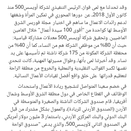
وقد تحدثنا مع لمى فواز، الرئيس التنفيذي لشركة أويسس500 منذ
كانون الأول 2018، عن دورها المحوري في تمكين المرأة وشغفها
لدعم رائدات الاعمال ما ساهم في اختيار مجلة فوربس الشرق
الأوسط لها كواحدة من "أقوى 100 سيدة أعمال" خلال العامين
الماضيين. وتحقيق شركة أويسس500 معدلات مشاركة قياسية:
حيث أن 80% من موظفي الشركة هم من النساء، كما أن 40% من
محفظة الشركة المكونة من 175 شركة ناشئة تم تأسيسها على يد
نساء. وقد أخبرتنا لمى بأنها، وطوال مسيرتها المهنية، كانت تتحدي
نفسها لكسر القوالب التقليدية والنمطية والخروج من منطقة الراحة
لتعظيم قدراتها على خلق واقع أفضل لقيادات الأعمال النسائية.
في خضم سعينا المتواصل لتشجيع ريادة الأعمال واستحداث
الوظائف في القطاع الخاص في دول منطقة الشرق الأوسط وشمال
أفريقيا، قام صندوق الشركات الناشئة والصغيرة والمتوسطة في
الأردن (الصندوق الأردني للريادة)، والممول بشكل مشترك من قبل
البنك الدولي والبنك المركزي الأردني، باستثمار 3 مليون دولار أمريكي
في الصندوق الثاني لأويسس500، والذي يدعى "صندوق الواحة