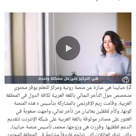
0:00 / 0:58
2) حبايبنا هي عبارة عن منصة رونية ومركز للتعلم يوفر محتوى
متخصص حول التأخر النمائي باللغة العربية لكافة الدول في المنطقة
العربية. وقامت ريم الإفرنجي بالمشاركة بتأسيس ه هذه المنصة
كونها، وكأم لطفلين يعانيان من تأخر نمائي، واجهت صعوبةً في
العثور على مصادر موثوقة باللغة العربية على شبكة الإنترنت لتقديم
الدعم لطفليها. وقررت هي وزوجها، محمد، تأسيس منصة حبايبنا،
والتي توفر للعائلات التي تواجه ظروفاً مشابهةً في المنطقة المحتوى