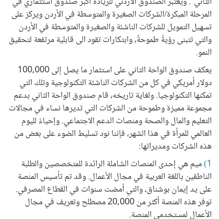
الثاني". ويعتبر الصندوق الأردني للريادة أكبر صندوق استثماري في
المرحلة المبكرة/الشركات الصغيرة والمتوسطة في الأردن ويركز على
تسهيل التمويل للشركات الناشئة والصغيرة والمتوسطة في الأردن
والتي تتبنى رؤيةً طموحةً، وابتكارات تقود الى قابلية مرتفعة لتحقيق
النمو.
يعكف صندوق الواحة الثاني على استثمار ما يصل إلى 100,000
دولار أمريكي في كل من الشركات الناشئة التكنولوجية وتلك التي
تمكنها التكنولوجيا. ولغاية تاريخه، قام صندوق الواحة الثاني بدعم
مجموعة مميزة وطموحة من الشركات التي تديرها نساء في مجالات
التعليم والمال والصحة ومنصات الدعم الاجتماعي. وإحياءً لليوم
العالمي للمرأة في هذا الشهر، فإننا نود تسليط الضوء على بعض من
هذه الشركات ومديراتها:
1)
ميم هي إحدى المنصات الشاملة الرائدة للمتخصصين والطلبة
الناطقين باللغة العربية في مجال الأعمال. وقد تم تأسيس المنصة
على يد إيمان بوشناق، والتي أمضت سنوات في القطاع المصرفي.
توفر هذه المنصة أكثر من 20,000 مصطلح وتعريف في مجال
الأعمال لمستخدمي المنصة.