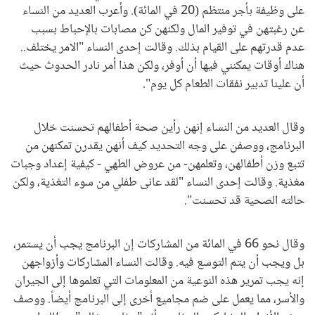
على وظيفة بأجر منتظم (20 في المائة). وأعرب العديد من النساء
عن رغبتهن في توفير المال ولكنهن كن مصابات بالإحباط بسبب
عدم قدرتهم على القيام بذلك. وقالت إحدى النساء "الامر يختلف..
هناك أوقات يمكنني فيها أن أوفر، ولكن هذا أمر نادر الحدوث حيث
أن علينا تدبير نفقات الطعام كل يوم".
وقال العديد من النساء إنهن رأين صحة أطفالهم تحسنت خلال
البرنامج، ووصفن على وجه التحديد كيف أنهن يقدرن تمكنهن من
تتبع وزن أطفالهن، وتعلمهن- من عروض الطهي - كيفية إعداد وجبات
مغذية. وقالت إحدى النساء "لقد عانى طفلي من سوء التغذية، ولكن
حالته الصحية قد تحسنت".
وقال نحو 66 في المائة من المشاركات إن البرنامج يجب أن يستمر،
بل ويجب أن يتم التوسع فيه. وقالت النساء المشاركات وأزواجهن
إنه يجب تمرير هذه النوعية من المعلومات التي تعلموها إلى الجيران
والأسر، مما يعمل على ضم مجاميع أخرى إلى البرنامج أيضاً. ووصف