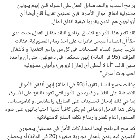
برامج التغذية والنقد مقابل العمل على السواء قلن إنهم يتولين
مسئولية انفاق أموال الأسرة، فإن نصفهن تقريباً قلن أيضاً أن
أزواجهن هم الذين يقرروا كيفية انفاق المال.
لقد تغير هذا الأمر مع تطبيق برنامج النقد مقابل العمل، حيث بدى
حقاً أن النساء أصبحن قادرات على أخذ زمام المسؤولية، فقالت
تقريباً جميع النساء المسجلات في كل من برامج التغذية والأشغال
المؤقتة (95 في المائة) إنهن تتحكمن في دخولهن، حتى أن واحدة
منهن قالت "أنا لا أعطي أي [مال] لزوجي؛ وأتولى مسؤولية
احتياجات أسرتي".
وقالت جميع النساء تقريباً (93 في المائة) إنهن أنفقن الأموال
الاضافية على الغذاء وغيره من الأمور التي تعود بالنفع على الأسرة،
بما في ذلك إدخال تحسينات على المنازل، والملابس، والناموسيات.
ولكن هذا الدخل الإضافي لم يكن كافياً لتلبية احتياجاتهن، على ضوء
المستوى العام للفقر وارتفاع تكلفة السلع الاستهلاكية.
كما منح البرنامج ايضا للمشاركات الأمل في مستقبل يتصورن
أنفسهن فيه يقمن بأعمال تجارية صغيرة (20 في المائة) أو يحصلن