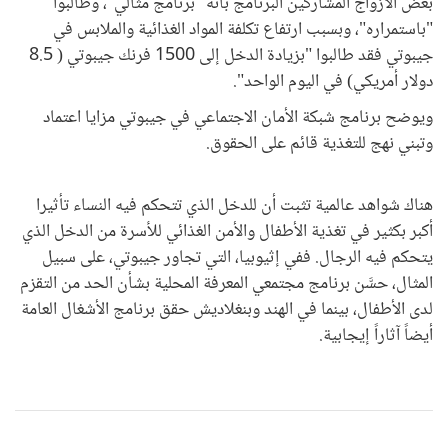
بعض الأزواج المشاركين البرنامج بأنه "برنامج مثالي"، وطالبوا
"باستمراره"، وبسبب ارتفاع تكلفة المواد الغذائية والملابس في
جيبوتي فقد طالبوا "بزيادة الدخل إلى 1500 فرنك جيبوتي ( 8.5
دولار أمريكي) في اليوم الواحد".
ويوضح برنامج شبكة الأمان الاجتماعي في جيبوتي مزايا اعتماد
وتبني نهج للتغذية قائم على الحقوق.
هناك شواهد عالمية تثبت أن للدخل الذي تتحكم فيه النساء تأثيرا
أكبر بكثير في تغذية الأطفال والأمن الغذائي للأسرة من الدخل الذي
يتحكم فيه الرجال. ففي إثيوبيا، التي تجاور جيبوتي، على سبيل
المثال، حسَّن برنامج مجتمعي المعرفة المحلية بشأن الحد من التقزم
لدى الأطفال، بينما في الهند وبنغلاديش حقق برنامج الأشغال العامة
أيضاً آثاراً إيجابية.