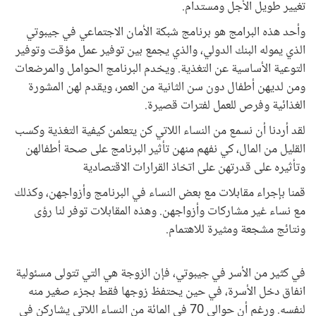
تغيير طويل الأجل ومستدام.
وأحد هذه البرامج هو برنامج شبكة الأمان الاجتماعي في جيبوتي
الذي يموله البنك الدولي، والذي يجمع بين توفير عمل مؤقت وتوفير
التوعية الأساسية عن التغذية. ويخدم البرنامج الحوامل والمرضعات
ومن لديهن أطفال دون سن الثانية من العمر، ويقدم لهن المشورة
الغذائية وفرص للعمل لفترات قصيرة.
لقد أردنا أن نسمع من النساء اللاتي كن يتعلمن كيفية التغذية وكسب
القليل من المال، كي نفهم منهن تأثير البرنامج على صحة أطفالهن
وتأثيره على قدرتهن على اتخاذ القرارات الاقتصادية
قمنا بإجراء مقابلات مع بعض النساء في البرنامج وأزواجهن، وكذلك
مع نساء غير مشاركات وأزواجهن. وهذه المقابلات توفر لنا رؤى
ونتائج مشجعة ومثيرة للاهتمام.
في كثير من الأسر في جيبوتي، فإن الزوجة هي التي تتولى مسئولية
انفاق دخل الأسرة، في حين يحتفظ زوجها فقط بجزء صغير منه
لنفسه. ورغم أن حوالي 70 في المائة من النساء اللاتي يشاركن في