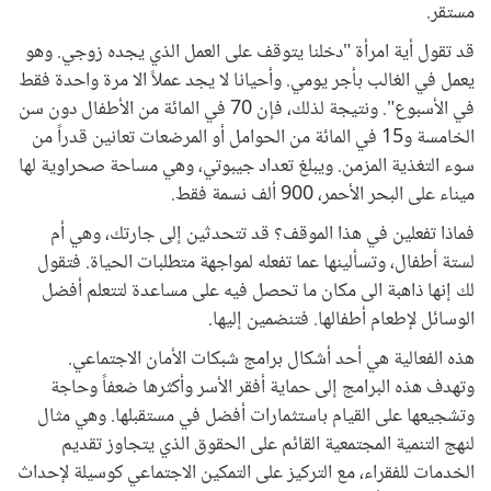
مستقر.
قد تقول أية امرأة "دخلنا يتوقف على العمل الذي يجده زوجي. وهو
يعمل في الغالب بأجر يومي. وأحيانا لا يجد عملاً الا مرة واحدة فقط
في الأسبوع". ونتيجة لذلك، فإن 70 في المائة من الأطفال دون سن
الخامسة و15 في المائة من الحوامل أو المرضعات تعانين قدراً من
سوء التغذية المزمن. ويبلغ تعداد جيبوتي، وهي مساحة صحراوية لها
ميناء على البحر الأحمر، 900 ألف نسمة فقط.
فماذا تفعلين في هذا الموقف؟ قد تتحدثين إلى جارتك، وهي أم
لستة أطفال، وتسألينها عما تفعله لمواجهة متطلبات الحياة. فتقول
لك إنها ذاهبة الى مكان ما تحصل فيه على مساعدة لتتعلم أفضل
الوسائل لإطعام أطفالها. فتنضمين إليها.
هذه الفعالية هي أحد أشكال برامج شبكات الأمان الاجتماعي.
وتهدف هذه البرامج إلى حماية أفقر الأسر وأكثرها ضعفاً وحاجة
وتشجيعها على القيام باستثمارات أفضل في مستقبلها. وهي مثال
لنهج التنمية المجتمعية القائم على الحقوق الذي يتجاوز تقديم
الخدمات للفقراء، مع التركيز على التمكين الاجتماعي كوسيلة لإحداث