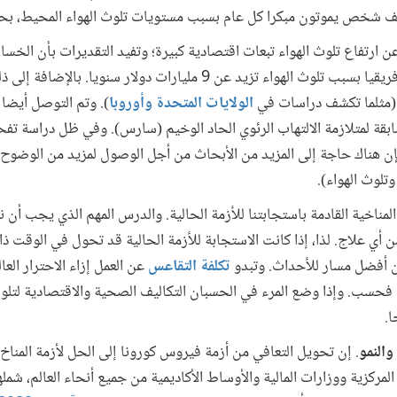
 عن ارتفاع تلوث الهواء تبعات اقتصادية كبيرة؛ وتفيد التقديرات بأن الخس
في منطقة الشرق الأوسط وشمال أفريقيا بسبب تلوث الهواء تزيد عن 9 مليارات دو
 (مثلما تكشف دراسات في
الولايات المتحدة وأوروبا
). وتم التوصل أيضا 
ابقة لمتلازمة الالتهاب الرئوي الحاد الوخيم (سارس). وفي ظل دراسة ت
فإن هناك حاجة إلى المزيد من الأبحاث من أجل الوصول لمزيد من الوضوح 
تلوث الهواء).
مناخية القادمة باستجابتنا للأزمة الحالية. والدرس المهم الذي يجب أن 
ن أي علاج. لذا، إذا كانت الاستجابة للأزمة الحالية قد تحول في الوقت ذ
ن أفضل مسار للأحداث. وتبدو
تكلفة التقاعس
عن العمل إزاء الاحترار الع
خ فحسب. وإذا وضع المرء في الحسبان التكاليف الصحية والاقتصادية لتلوث
ا.
النمو
. إن تحويل التعافي من أزمة فيروس كورونا إلى الحل لأزمة المناخ أم
المركزية ووزارات المالية والأوساط الأكاديمية من جميع أنحاء العالم، شمل