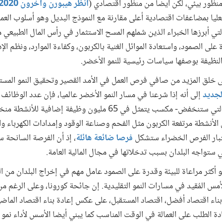
منظور بيئي، لكن أيضا من منظور اقتصادي (
انظر هيبورن وآخرون 2020
عليا بمضاعفات اقتصادية أعلى مقارنة مع النموذج البديل وهو أسلوب العمل ا
لتي أبرزها الخبراء الذين شملهم المسح الاستثمار في رأس المال الطبيعي
على الصمود، واستعادة الموائل الغنية بالكربون، وكفاءة الموارد، ونظم الإد
 النظيفة بوصفها سياسات رئيسية للنمو الأخضر.
ى خلق المزيد من صافي فرص العمل في الأمد القصير وتحقيق النمو المستد
لجديد
إلى أنه إذا شرعنا في مسار النمو الأخضر عالميا، فإن عدد الوظائ
ون وظيفة في الأنشطة مرتفعة الكربون مثل الفحم وصناعة الوقود وإمدادات الكهرباء
اعتبار الفرص الخضراء ستشكل
فرصا ضائعة هائلة
، إذ أن الفرصة السانحة 
تي ستواجه البلدان بسبب تدخلاتها في مجال المالية العامة.
 أكثر مراعاة للبيئة وقدرة على الصمود عامل مهم في إخراج البلدان من ا
س المُقيد في مسارات النمو التقليدية. إن جائحة كورونا، وعلى الرغم من 
بناء اقتصاد أفضل، اقتصاد المستقبل، على عكس إعادة بناء اقتصاد الماضي
ادة الطلب على العمالة في الوقت المناسب كما يبني أيضا الأسس لأداء نم