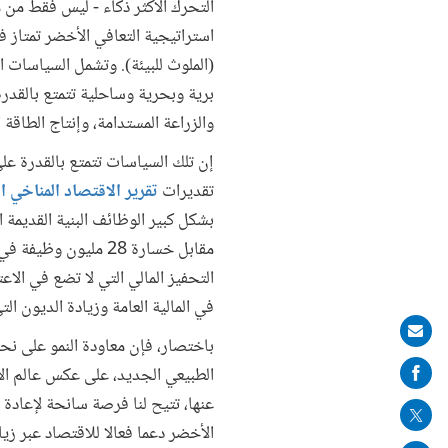
التحرك الأكثر ذكاء - ليس فقط من 
استراتيجية التعافي الأخضر تمتاز ف
(الملوث للبيئة). وتشمل السياسات ا
برية وبحرية وساحلية تتمتع بالقدرة 
والزراعة المستدامة، وإنتاج الطاقة
إن تلك السياسات تتمتع بالقدرة عل
تقديرات
تقرير الاقتصاد المناخي
ا
مقابل خسارة 28 ملي
التحفيز المالي التي لا تضع في ال
في المالية العامة وزيادة الديون ال
Share
باختصار، فإن معاودة النمو على نحو
on
الطبيعي الجديد، على عكس عالم الأم
mail
عنها، تتيح لنا فرصة سانحة لإعادة 
الأخضر دعما فعالا للاقتصاد عبر زي