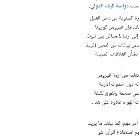
دراسة للبنك الدولي
.
ارة السنوية من دخل العمل
لار سنويا. بالإضافة إلى ذلك، فإن فيروس كورونا
إلى ارتباط مماثل بين تلوث
فحص بيانات من الصين (نريد
بشأن العلاقات السببية
نتعلمه من أزمة فيروس
اته دون حدوث الأزمة
المي ضخمة وتفوق تكلفة
 الهواء علاوة على هذا،
ر مهم، كما يبلغنا ما يزيد
هم استطلاع للرأي، هو