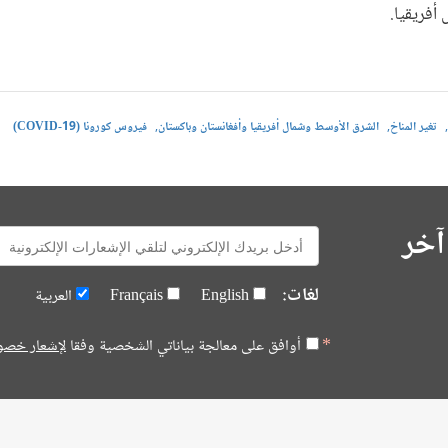
أفريقيا.
تغير المناخ
الشرق الأوسط وشمال أفريقيا وأفغانستان وباكستان
فيروس كورونا (COVID-19)
آخر
E-
mail:
لغات:
English
Français
العربية
أوافق على معالجة بياناتي الشخصية وفقا
لإشعار خصو