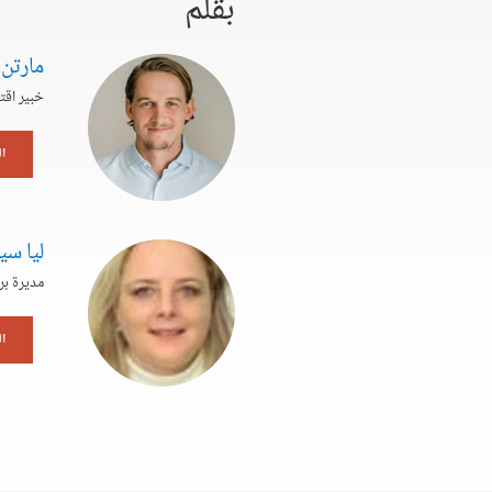
بقلم
مارتن
خبير اقت
ا
ليا سي
مديرة بر
ا