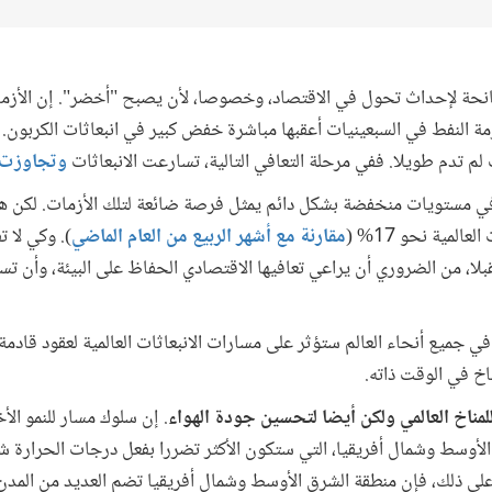
حة لإحداث تحول في الاقتصاد، وخصوصا، لأن يصبح "أخضر". إن الأزمات
ة المالية في 2008-2009 وأزمة النفط في السبعينيات أعقبها مباشرة خفض كبير في انبعاثات ا
لم تدم طويلا. ففي مرحلة التعافي التالية، تسارعت الانبعاثات
وتجاوزت
في مستويات منخفضة بشكل دائم يمثل فرصة ضائعة لتلك الأزمات. لكن ه
لمية نحو 17% (
مقارنة مع أشهر الربيع من العام الماضي
). وكي لا ت
ا، من الضروري أن يراعي تعافيها الاقتصادي الحفاظ على البيئة، وأن تس
 في جميع أنحاء العالم ستؤثر على مسارات الانبعاثات العالمية لعقود قادمة
اخ في الوقت ذاته.
مناخ العالمي ولكن أيضا لتحسين جودة الهواء
. إن سلوك مسار للنمو ال
وسط وشمال أفريقيا، التي ستكون الأكثر تضررا بفعل درجات الحرارة شد
على ذلك، فإن منطقة الشرق الأوسط وشمال أفريقيا تضم العديد من المدن ال