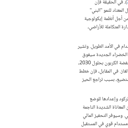
). في الحقيقة فإن
لمعتاد للنمو "البني"
 من أجل أنظمة إيكولوجية
ارة المتكاملة للأراضي،
ام في الأمد الطويل. وتشير
ف الخضراء الجديدة سيفوق
بشكل كبير الوظائف البنية القديمة التي ستنخفض- مكسب يتمثل في 65 مليون وظيفة إضافية للأنشطة منخفضة الكربون بحلول 2030،
 والغاز. في المقابل، فإن خطط
ستضيع، بسبب تراجع الحيز
لركود وإعدادها للوضع
المعاناة الشديدة الناجمة
. وسيوفر التحفيز المالي
و مستدام قوي في المستقبل