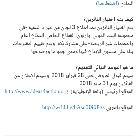
النماذج
(اضغط هنا)
.
كيف يتم اختيار الفائزين؟
يتم اختيار الفائزين بعد اطلاع 3 لجان من خبراء التنمية -في
مجموعة البنك الدولي، وارتون، القطاع الخاص، القطاع العام،
والمنظمات غير الربحية- على مشاركاتكم. ويتم تقييم المقترحات
بناءً على مستوى الإبداع فيها ومدى جدواها ووضوحها
.
ما هو الموعد النهائي للتقديم؟
سيتم قبول العروض حتى 28 فبراير 2018. وسيتم الإعلان عن
الفائزين يوم 31 مايو 2018
.
الموقع الرئيسي (بالغة الإنجليزية):
http://www.ideas4action.org
الموقع بالعربي
http://wrld.bg/bAsq30i5Pgz