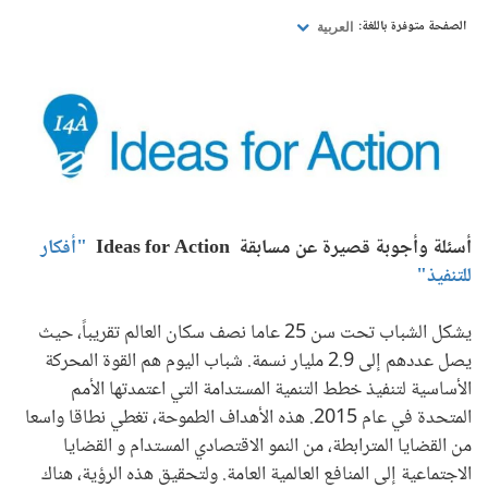
الصفحة متوفرة باللغة:
العربية
أسئلة وأجوبة قصيرة عن مسابقة
Ideas for Action
"أفكار
للتنفيذ"
يشكل الشباب تحت سن 25 عاما نصف سكان العالم تقريباً، حيث
يصل عددهم إلى 2.9 مليار نسمة. شباب اليوم هم القوة المحركة
الأساسية لتنفيذ خطط التنمية المستدامة التي اعتمدتها الأمم
المتحدة في عام 2015. هذه الأهداف الطموحة، تغطي نطاقا واسعا
من القضايا المترابطة، من النمو الاقتصادي المستدام و القضايا
الاجتماعية إلى المنافع العالمية العامة. ولتحقيق هذه الرؤية، هناك