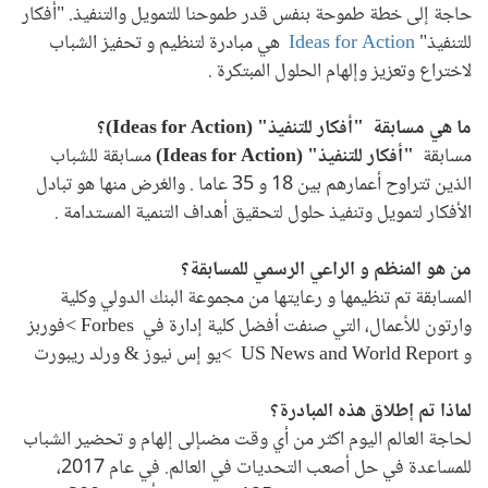
حاجة إلى خطة طموحة بنفس قدر طموحنا للتمويل والتنفيذ. "أفكار
للتنفيذ"
Ideas for Action
هي مبادرة لتنظيم و تحفيز الشباب
لاختراع وتعزيز وإلهام الحلول المبتكرة
.
ما هي مسابقة
"أفكار للتنفيذ" (
Ideas for Action
)؟
مسابقة
"أفكار للتنفيذ" (
Ideas for Action
)
مسابقة للشباب
الذين تتراوح أعمارهم بين 18 و 35 عاما
.
والغرض منها هو تبادل
الأفكار لتمويل وتنفيذ حلول لتحقيق أهداف التنمية المستدامة
.
من هو المنظم و الراعي الرسمي للمسابقة؟
المسابقة تم تنظيمها و رعايتها من مجموعة البنك الدولي وكلية
وارتون للأعمال، التي صنفت أفضل كلية إدارة في
Forbes >
فوربز
و
US News and World Report
>
يو إس نيوز & ورلد ريبورت
لماذا تم إطلاق هذه المبادرة؟
لحاجة العالم اليوم اكثر من أي وقت مضىإلى إلهام و تحضير الشباب
للمساعدة في حل أصعب التحديات في العالم
.
في عام 2017،