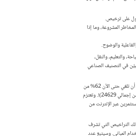
حصول على ترخيص.
مخاطر المشروعة، وما إذا
لفاعلية والوضوح.
ة، والتعليم، والنقل،
للتراخيص 5566 ترخيصا تُنظِّم 1762 نشاطا (كما هو مُبيَّن في التصنيف الصناعي
وبعد مراجعة مُفصَّلة تستند إلى تحليل المخاطر لكل من هذه التراخيص ومتطلباتها، استطاعت اللجنة الوطنية أن تلغي حتى الآن 62% من
التراخيص (3425 ترخيصا من إجمالي 5566 ترخيصا)، و55% من متطلبات الترخيص المصاحبة (13471 من إجمالي 24629)!. وتعتزم
تثمرين عبر الإنترنت من
كذلك التراخيص التي تشرف
دام المباني. وسيتبع عدد