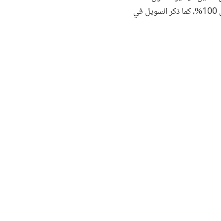
الشركات على تراخيص مزاولة الأعمال. وأتاح هذا فتْح عدة قطاعات أمام المستثمرين للتملك وبنسبة تصل إلى 100%، كما ذكر السويل في