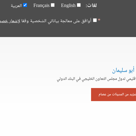
لغات:
English
Français
العربية
أوافق على معالجة بياناتي الشخصية وفقا
لإشعار خصو
أبو سليمان
لإقليمي لدول مجلس التعاون الخليجي في البنك الدولي
لمزيد من المدونات من عصام