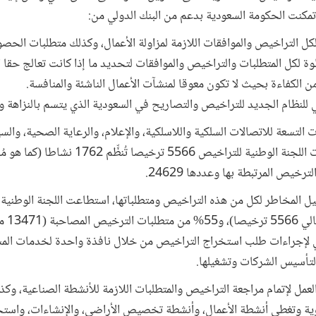
تمكنت الحكومة السعودية بدعم من البنك الدولي من:
ل التراخيص والموافقات اللازمة لمزاولة الأعمال، وكذلك متطلبات ال
لكل المتطلبات والتراخيص والموافقات لتحديد ما إذا كانت تعالج حقا ال
ن الكفاءة بحيث لا تكون معوقا لمنشآت الأعمال الناشئة والمنافسة.
نظام الجديد للتراخيص والتصاريح في السعودية الذي يتسم بالنزاهة وا
تسعة للاتصالات السلكية واللاسلكية، والإعلام، والرعاية الصحية، والسياح
والتجارة، والزراعة، والصناعة حددت اللجنة الوطنية 
رخيص المرتبطة بها وعددها 24629.
لي لإجراءات طلب استخراج التراخيص من خلال نافذة واحدة لخدمات المس
 لتأسيس الشركات وتشغيلها.
لعمل لإتمام مراجعة التراخيص والمتطلبات اللازمة للأنشطة الصناعية، و
روية وتغطي أنشطة الأعمال، وأنشطة تخصيص الأراضي، والإنشاءات، واستخ