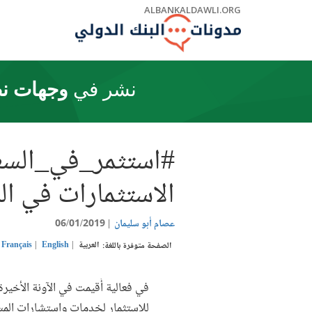
Skip
ALBANKALDAWLI.ORG
to
Main
Navigation
نشر في
وجهات نظ
#استثمر_في_السع
الاستثمارات في ال
عصام أبو سليمان
06/01/2019
العربية
English
Français
الصفحة متوفرة باللغة:
في فعالية أُقيمت في الآونة الأخيرة
للاستثمار لخدمات واستشارات الم