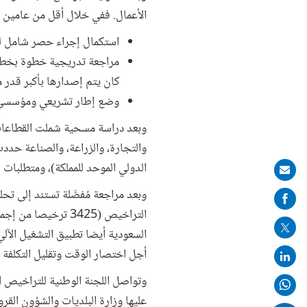
الأعمال. ففي خلال أقل من عامين 
استكمال إجراء حصر شامل لك
مراجعة تدريجية خطوة بخطوة 
كان يتم إصدارها بأكبر قدر م
وضع إطار تشريعي ومؤسسي لل
وبعد دراسة مسحية شملت القطاعات ال
الدولي الموحد للمملكة)، ومتطلبات الت
Share
on
mail
السعودية أيضا تطبيق التشغيل الآ
أجل اختصار الوقت وتقليل التكلفة
وتواصل اللجنة الوطنية للتراخيص ا
عليها وزارة البلديات والشؤون الق