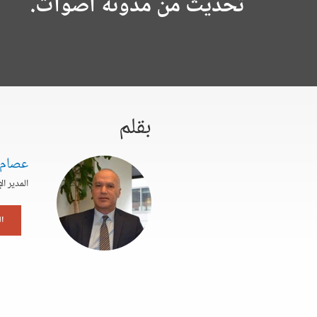
تحديث من مدونة أصوات.
بقلم
عصام 
المدير ا
ا