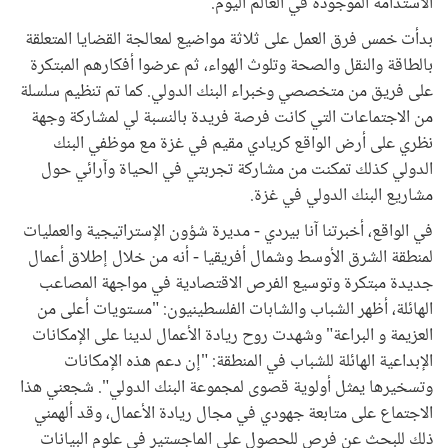
الاستدامة الموجودة في العالم اليوم.
بدأت خمس فرق العمل على ثلاثة مواضيع لمعالجة القضايا المتعلقة
بالطاقة والنقل والصحة وتلوث الهواء، ثم عرضوا أفكارهم المبتكرة
على فريق من متخصصي وخبراء البنك الدولي. كما تم تنظيم سلسلة
من الاجتماعات التي كانت فرصة فريدة بالنسبة لي لمشاركة وجهة
نظري على أرض الواقع كريادي مقيم في غزة مع موظفي البنك
الدولي كذلك تمكنت من مشاركة تجربتي في الحياة وآرائي حول
مشاريع البنك الدولي في غزة.
في الواقع، أخبرتنا آنا بيردي - مديرة شؤون الإستراتيجية والعمليات
لمنطقة الشرق الأوسط وشمال أفريقيا - أنه من خلال إطلاق أعمال
جديدة مبتكرة وتوسيع الفرص الاقتصادية في مواجهة المصاعب
الهائلة، أظهر الشباب والشابات الفلسطينيون: "مستويات أعلى من
العزيمة و البراعة" وشهدت روح ريادة الأعمال لدينا على الإمكانات
الإبداعية الهائلة للشباب في المنطقة: "إن دعم هذه الإمكانات
وتسخيرها يمثل أولوية قصوى لمجموعة البنك الدولي". شجعني هذا
الاجتماع على متابعة جهودي في مجال ريادة الأعمال، وقد ألهمني
ذلك للبحث عن فرص للحصول على الماجستير في علوم البيانات