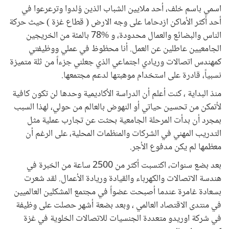
اسمي باسم خلف، أحد ملايين الشباب الذين وُلدوا وترعرعوا في
أحد أكثر الأماكن ازدحاما على وجه الارض ( قطاع غزة ) حيث حركة
الناس والبضائع والعمال محدودة، و %78 بالمئة من الخريجين
الجامعيين عاطلين عن العمل. أنا محظوظ في عملي ووظيفتي
كمهندس اتصالات وريادي اجتماعي الذي جعلني جزءاً من ثلة متميزة
نسبياً، قادرة على استخدام موهبتها لدعم مجتمعها.
منذ البداية ، كنت أعلم أن الدراسة الأكاديمية وحدها لن تكون كافية
لأتمكن من تحسين حياتي أو النهوض بالعالم من حولي، لهذا السبب
بمجرد أن بدأت المرحلة الجامعية بحثت عن تجارب عملية مثل
التدريب المهني في الشركات والمنظمات المحلية، على الرغم أن
معظمها لم يكن مدفوع الأجر.
بعد بضع سنوات، اكتسبت أكثر من 2500 ساعة من الخبرة في
هندسة الاتصالات والكهرباء والقيادة وريادة الأعمال. لقد شعرت
بسعادة غامرة عندما أصبحت عضواً في مجتمع المشكلين العالميين
في منتدى الاقتصاد العالمي ، وبعد بضعة أشهر حصلت على وظيفة
في شركة اوريدو متعددة الجنسيات للاتصالات الخلوية في غزة