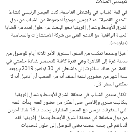
كمهندس اتصالات.
في قمة الشباب في واشنطن العاصمة، كنت الميسر الرئيسي لنشاط
"تحدي القضية" لمدة يومين موجهاً لمجموعة من الشباب من دول
الشرق الأوسط وشمال إفريقيا نحو البحث عن حلول لعدد من قضايا
الحياة الواقعية مع الدعم الفني من شركة الاستشارات والمحاسبة
(ديلويت).
أخيرًا وعندما تمكنت من السفر، استغرق الأمر ثلاثة أيام للوصول من
مدينة غزة إلى القاهرة وهي فترة كافية للتحضير لقيادة جلستي في
القمة. من هناك سافرت إلى واشنطن في 30 نوفمبر 2019م,وبعد
ستة أشهر من حضوري للقمة أعتقد أنه من الصعب أن أتخيل أنه لا
يمكنني السفر الأن.
تكفل منتدى الشباب في منطقة الشرق الأوسط وشمال إفريقيا
بتكاليف سفري وإقامتي حتى أتمكن من حضور القمة. بدأت القمة
التي استغرقت يومين مع الميسر المشارك. رحبت بـ 18 شابًا آخرين
من دول مختلفة في منطقة الشرق الأوسط وشمال إفريقيا. لقد
قُدناهم في جلسة عصف ذهني للتوصل إلى حلول لتحديات