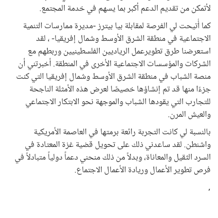
لأتمكن من تقديم الدعم أكبر بما يسهم في خدمة المجتمع.
كما أُتيحت لي الفرصة لمقابلة بيا بيترز -مديرة ممارسات التنمية
الاجتماعية في منطقة الشرق الأوسط وشمال إفريقيا- ، لقد
استعرضنا طرق تطويرعمل الرياديين الفلسطينيين وربطهم مع
الشركات والمؤسسات الاجتماعية الأخرى في المنطقة. أخبرتني أن
منصة الشباب في منطقة الشرق الأوسط وشمال إفريقيا التي كنت
جزءًا منها قد تم إنشاؤها خصيصًا لعرض هذه الأمثلة الناجحة
للتجارب التي يقودها الشباب والموجهة نحو الابتكار الاجتماعي
والعيش المرن.
بالنسبة لي كانت التجربة رائعة برمتها في العاصمة الأمريكية
واشنطن. لقد ساعدني ذلك على تحويل قضية غزة المعتادة في
السرد الثقيل والمعاناة، وبدلاً من ذلك منحني دعماً دولياً متبادلاً في
فرص تطوير الأعمال وريادة الأعمال الاجتماع.
,