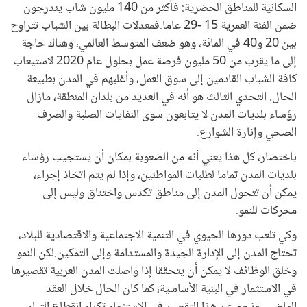
السكانية للمناطق الحضرية: فأكثر من 140 مليون شاب يندرجون
ضمن الفئة العمرية 15 -29 عاما.فمعدلات البطالة بين الشباب تتراوح
بين 20 و40 في المائة، وهو ضعف المتوسط العالمي، وهناك حاجة
إلى ما يقرب من 50 مليون فرصة عمل بحلول عام 2020 لاستيعاب
كافة الشباب القادمين إلى سوق العمل، وأغلبهم في المدن بطبيعة
الحال. التحدي الثالث هو أنه في العديد من بلدان المنطقة، مازال
رؤساء بلديات المدن لا يتابعون سوى النفايات الصلبة والصرف
الصحي وإنارة الشوارع.
باختصار، كل هذا يعني أنه من الصعوبة بمكان أن يستجيب رؤساء
بلديات المدن تماما لطلبات المواطنين، وإذا لم يتم اتخاذ إجراء،
يمكن أن تتحول المدن إلى مناطق تكدس واختناق وليس إلى
محركات للنمو.
وكي تلعب دورها الحيوي في التنمية الاجتماعية والاقتصادية للبلاد،
تحتاج المدن إلى الإدارة الجيدة والمستدامة وإلى التمكين.لكن النمو
وخلق الوظائف لا يمكن أن يتحققا إذا واصلت المدن العربية تقصيرها
في الاستثمار في البنية الأساسية، كما كان الحال خلال العقد