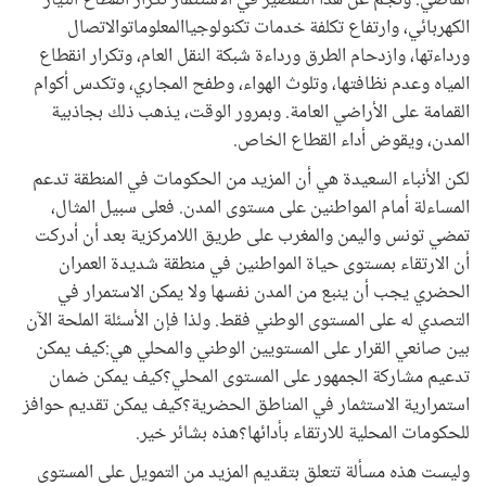
الماضي. ونجم عن هذا التقصير في الاستثمار تكرار انقطاع التيار
الكهربائي، وارتفاع تكلفة خدمات تكنولوجياالمعلوماتوالاتصال
ورداءتها، وازدحام الطرق ورداءة شبكة النقل العام، وتكرار انقطاع
المياه وعدم نظافتها، وتلوث الهواء، وطفح المجاري، وتكدس أكوام
القمامة على الأراضي العامة. وبمرور الوقت، يذهب ذلك بجاذبية
المدن، ويقوض أداء القطاع الخاص.
لكن الأنباء السعيدة هي أن المزيد من الحكومات في المنطقة تدعم
المساءلة أمام المواطنين على مستوى المدن. فعلى سبيل المثال،
تمضي تونس واليمن والمغرب على طريق اللامركزية بعد أن أدركت
أن الارتقاء بمستوى حياة المواطنين في منطقة شديدة العمران
الحضري يجب أن ينبع من المدن نفسها ولا يمكن الاستمرار في
التصدي له على المستوى الوطني فقط. ولذا فإن الأسئلة الملحة الآن
بين صانعي القرار على المستويين الوطني والمحلي هي:كيف يمكن
تدعيم مشاركة الجمهور على المستوى المحلي؟كيف يمكن ضمان
استمرارية الاستثمار في المناطق الحضرية؟كيف يمكن تقديم حوافز
للحكومات المحلية للارتقاء بأدائها؟هذه بشائر خير.
وليست هذه مسألة تتعلق بتقديم المزيد من التمويل على المستوى