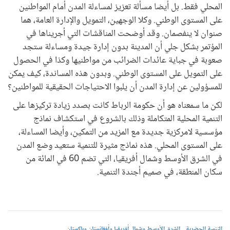
المحلي فقط. بل أيضا مسألة تعزيز لمساءلة المدن أمام المواطنين
على المستوى الوطني. وكلا الوجهين، التمويل والإدارة العامة، هما
صنوان لا ينفصمان. وقد أوضحت المناقشات التي أجريناها في
المؤتمر بشكل جلي أن المدينة بدون إدارة جيدة ومساءلة ستجد
صعوبة في جباية عائدات الضرائب من مواطنيها وكذا في الحصول
على التمويل على المستوى الوطني. وبدون هذه المساندة، كيف يمكن
للمسؤولين عن إدارة المدن أن يلبوا الاحتياجات الحقيقية للمواطنين؟
لكن ما سمعناه هو أن حكومة الرباط كانت بصدد زيادة تركيزها على
التنمية المحلية المتكاملة وذلك بالشروع في استكشاف نماذج
مؤسسية لامركزية جديدة مع المزيد من التمكين، وأيضا المساءلة،
على المستوى المحلي. هذه نماذج مثيرة للتنمية ستعيد وضع المدن
في الشرق الأوسط وشمال أفريقيا، التي تضم 60 في المائة من
سكان المنطقة، في صميم أجندة التنمية.
التنمية الحضرية
الشرق الأوسط وشمال أفريقيا وأفغانستان وباكستان