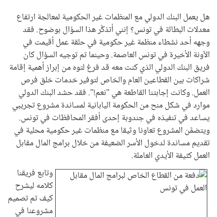
هل يعمل البنك الدولي مع المنظمات غير الحكومية لمعالجة ارتفاع
معدلات البطالة في تونس؟ إنني أتذكَّر هذا السؤال بوضوح. فقد
وجهه أحد نشطاء منظمة غير حكومية في حلقة عمل أقيمت في
الآونة الأخيرة في تونس العاصمة. وحينما تم توجيه السؤال كان
فريق البنك الدولي الذي كنت معه قد فرغ لتوه من إبراز أهمية إقامة
شراكات بين القطاعين العام والخاص لتوفير خدمات خلق فرص
العمل. وكانت إجابتنا القاطعة هي "نعم!". فقد حشد البنك الدولي
موارد في شكل منح من الحكومة اليابانية لمساندة مشروع تجريبي
يساعد في تنفيذه في جندوبة إحدى أفقر المحافظات في تونس.
ويتضمَّن المشروع تعاونا وثيقا مع منظمات غير حكومية محلية في
تقديم مساندة لدخول الأسر الضعيفة من خلال برامج المال مقابل
العمل كثيفة الأيدي العاملة.
وتابع فريقنا
كلامه ليشرح
كيف تم تصميم
مشروعنا في