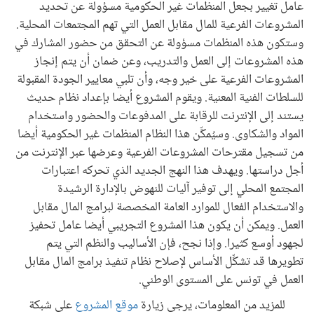
عامل تغيير بجعل المنظمات غير الحكومية مسؤولة عن تحديد
المشروعات الفرعية للمال مقابل العمل التي تهم المجتمعات المحلية.
وستكون هذه المنظمات مسؤولة عن التحقق من حضور المشارك في
هذه المشروعات إلى العمل والتدريب، وعن ضمان أن يتم إنجاز
المشروعات الفرعية على خير وجه، وأن تلبي معايير الجودة المقبولة
للسلطات الفنية المعنية. ويقوم المشروع أيضا بإعداد نظام حديث
يستند إلى الإنترنت للرقابة على المدفوعات والحضور واستخدام
المواد والشكاوى. وسيُمكِّن هذا النظام المنظمات غير الحكومية أيضا
من تسجيل مقترحات المشروعات الفرعية وعرضها عبر الإنترنت من
أجل دراستها. ويهدف هذا النهج الجديد الذي تحركه اعتبارات
المجتمع المحلي إلى توفير آليات للنهوض بالإدارة الرشيدة
والاستخدام الفعال للموارد العامة المخصصة لبرامج المال مقابل
العمل. ويمكن أن يكون هذا المشروع التجريبي أيضا عامل تحفيز
لجهود أوسع كثيرا. وإذا نجح، فإن الأساليب والنظم التي يتم
تطويرها قد تشكِّل الأساس لإصلاح نظام تنفيذ برامج المال مقابل
العمل في تونس على المستوى الوطني.
للمزيد من المعلومات، يرجى زيارة
موقع المشروع
على شبكة