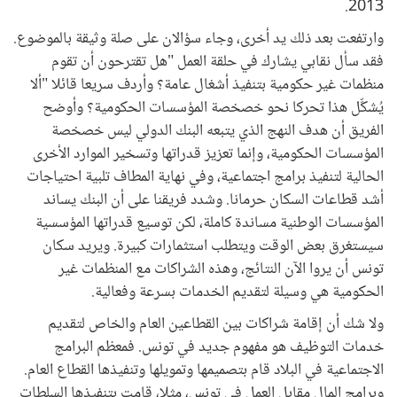
2013.
وارتفعت بعد ذلك يد أخرى، وجاء سؤالان على صلة وثيقة بالموضوع.
فقد سأل نقابي يشارك في حلقة العمل "هل تقترحون أن تقوم
منظمات غير حكومية بتنفيذ أشغال عامة؟ وأردف سريعا قائلا "ألا
يُشكِّل هذا تحركا نحو خصخصة المؤسسات الحكومية؟ وأوضح
الفريق أن هدف النهج الذي يتبعه البنك الدولي ليس خصخصة
المؤسسات الحكومية، وإنما تعزيز قدراتها وتسخير الموارد الأخرى
الحالية لتنفيذ برامج اجتماعية، وفي نهاية المطاف تلبية احتياجات
أشد قطاعات السكان حرمانا. وشدد فريقنا على أن البنك يساند
المؤسسات الوطنية مساندة كاملة، لكن توسيع قدراتها المؤسسية
سيستغرق بعض الوقت ويتطلب استثمارات كبيرة. ويريد سكان
تونس أن يروا الآن النتائج، وهذه الشراكات مع المنظمات غير
الحكومية هي وسيلة لتقديم الخدمات بسرعة وفعالية.
ولا شك أن إقامة شراكات بين القطاعين العام والخاص لتقديم
خدمات التوظيف هو مفهوم جديد في تونس. فمعظم البرامج
الاجتماعية في البلاد قام بتصميمها وتمويلها وتنفيذها القطاع العام.
وبرامج المال مقابل العمل في تونس، مثلا، قامت بتنفيذها السلطات