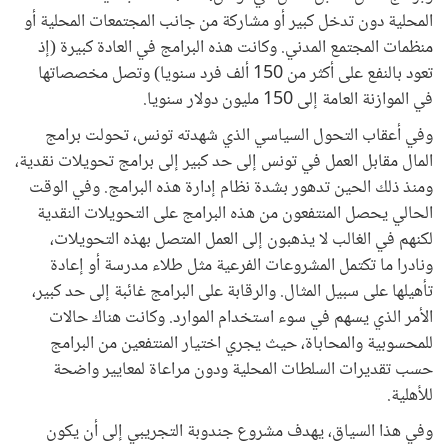
المحلية دون تدخل كبير أو مشاركة من جانب المجتمعات المحلية أو
منظمات المجتمع المدني. وكانت هذه البرامج في العادة كبيرة (إذ
تعود بالنفع على أكثر من 150 ألف فرد سنويا) وتصل مخصصاتها
في الموازنة العامة إلى 150 مليون دولار سنويا.
وفي أعقاب التحول السياسي الذي شهدته تونس، تحولت برامج
المال مقابل العمل في تونس إلى حد كبير إلى برامج تحويلات نقدية،
ومنذ ذلك الحين تدهور بشدة نظام إدارة هذه البرامج. وفي الوقت
الحالي يحصل المنتفعون من هذه البرامج على التحويلات النقدية
لكنهم في الغالب لا يذهبون إلى العمل المتصل بهذه التحويلات،
ونادرا ما تكتمل المشروعات الفرعية مثل طلاء مدرسة أو إعادة
تأهيلها على سبيل المثال. والرقابة على البرامج غائبة إلى حد كبير،
الأمر الذي يسهم في سوء استخدام الموارد. وكانت هناك حالات
للمحسوبية والمحاباة، حيث يجري اختيار المنتفعين من البرامج
حسب تقديرات السلطات المحلية ودون مراعاة لمعايير واضحة
للأهلية.
وفي هذا السياق، يهدف مشروع جندوبة التجريبي إلى أن يكون