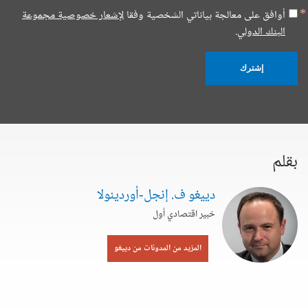
أوافق على معالجة بياناتي الشخصية وفقا
لإشعار خصوصية مجموعة
البنك الدولي.
إشترك
بقلم
دييغو ف. إنجل-أوردينولا
خبير اقتصادي أول
المزيد من المدونات من دييغو