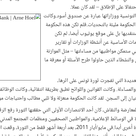
فالا على الإطلاق – لقد كان عملا.
 التونسية ووزاراتها عبارة عن صندوق أسود.وكانت
حكومة مليئة بالتحديات.فلم تكن هذه الحكومة
قديها بل على موقع يوتيوب أيضا، لم تكن
ت الأساسية عن أنشطة الوزارات أو تقارير
لتي ستمكن مواطنيها من مساءلتها – مثل الموازنة
والنشطاء الذين حاولوا طرح الأسئلة أو معرفة ما
لعديدة التي تفجرت ثورة تونس على اثرها،
والمساءلة. وكانت القوانين واللوائح تطبق بطريقة انتقائية، وكانت الوظائ
يان إلى السجن. لقد كانت الحكومة منعزلة ولا تلبي مطالب واحتياجات مو
ارضة والنقاش، كان أحد الانتصارات الأولى التي حققتها الثورة رفع الرق
دة في الوسائط الإعلامية، والمواطنين الصحفيين ومنظمات المجتمع المد
مع تعهد بألا يجبروا على الصمت مرة أخرى أبدا.في مايو/أيار 2011، بعد أربعة أ