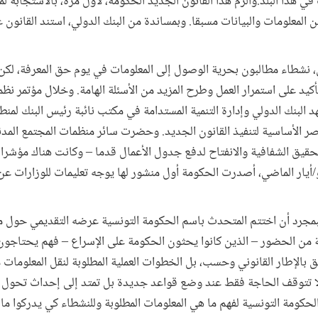
ي هذا البلد.وألزم هذا القانون الجديد الحكومة، لأول مرة، بالاستجابة ل
لمعلومات والبيانات مسبقا. وبمساندة من البنك الدولي، استند القانون ع
، نشطاء مطالبون بحرية الوصول إلى المعلومات في يوم حق المعرفة، لكن
أكيد على استمرار العمل وطرح المزيد من الأسئلة الهامة. وخلال مؤتمر ن
د البنك الدولي وإدارة التنمية المستدامة في مكتب نائبة رئيس البنك لم
اصر الأساسية لتنفيذ القانون الجديد. وحضرت سائر منظمات المجتمع المدني
قيق الشفافية والانفتاح لدفع جدول الأعمال قدما – وكانت هناك مؤشرا
/أيار الماضي، أصدرت الحكومة أول منشور لها يوجه تعليمات للوزارات عن
.فبمجرد أن اختتم المتحدث باسم الحكومة التونسية عرضه التقديمي حول م
ئلة من الحضور – الذين كانوا يحثون الحكومة على الإسراع – فهم يحتاجون 
علق بالإطار القانوني وحسب، بل الخطوات العملية المطلوبة لنقل المعلومات 
 لا تتوقف الحاجة فقط عند وضع قواعد جديدة بل تمتد إلى إحداث تحول
كومة التونسية لفهم ما هي المعلومات المطلوبة وللنشطاء كي يدركوا ما ا