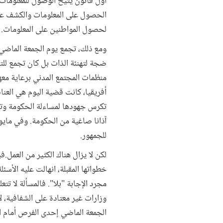
أول قانون يتيح الوصول للمعلومات ف
الحصول على المعلومات والكشف عن ا
لحصول المواطنين على المعلومات.
ومع ذلك، تجمع يوم الجمعة الماضي
ضجة لتهنئة الذات بل كان تجمع للت
منظمات المجتمع المدني برعاية معه
أفريقيا، كانت قضية اليوم هي العن
تكرس جهودها لمساءلة الحكومة وتح
آذانا صاغية من الحكومة. وفي مايو
للجمهور.
لكن لا يزال هناك الكثير من العمل
خطواتها المقبلة، انهالت عليه الأس
مجرد الإجابة "بلا". فالمسألة لا تت
وزارات غير معتادة على الشفافية،
الجمعة الماضي إحدى الفرص أمام الح