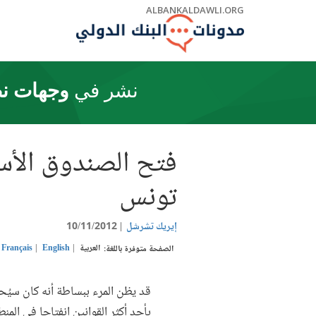
Skip
ALBANKALDAWLI.ORG
to
Main
Navigation
نشر في
وجهات نظ
فتح الصندوق الأسو
تونس
إيريك تشرشل
10/11/2012
العربية
English
Français
الصفحة متوفرة باللغة:
بأحد أكثر القوانين انفتاحا في الم