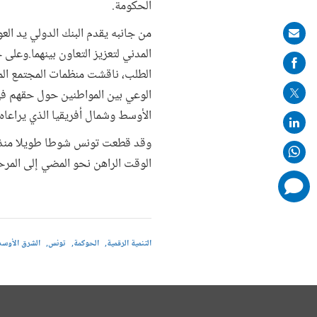
الحكومة.
من جانبه يقدم البنك الدولي يد ال
Share
المدني لتعزيز التعاون بينهما.وع
on
الطلب، ناقشت منظمات المجتمع المد
mail
الوعي بين المواطنين حول حقهم في
الأوسط وشمال أفريقيا الذي يراعاه ا
وقد قطعت تونس شوطا طويلا منذ ب
الوقت الراهن نحو المضي إلى المرحل
comments
added
التنمية الرقمية
الحوكمة
تونس
الشرق الأوسط