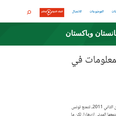
نات
الموضوعات
الاتصال
بحث
انستان وباكستان
لمعلومات في
قد يظن المرء ببساطة أنه كان سيُحتفى في تونس بيوم "الحق الدولي في المعرفة". فنتيجة لثورة يناير/كانون الثاني 2011، تتمتع تونس
عها المدني ازدهارا. لكن ما