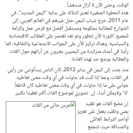
الوقت. وحتى الآن لا أزال مندهشاً
.
هذه الخطوة الصغيرة تعتبر الدلالة على بداية "اليمن الجديد". في
عام 2011، خرج شباب اليمن، مثل غيرهم في العالم العربي، إلى
الشوارع للمطالبة بحكومة ومستقبل أفضل مع فرص عمل وكرامة
للجميع. الثورة الآن تتطور ولم تعد تقتصر على المطالب الاقتصادية
والسياسية. وهناك تركيز الاًن على الجوانب الاجتماعية والثقافية؛ كما
رأينا في أعداد متزايدة من اليمنيين يعبرون عن آرائهم حول القات
والمطالبة بوضع حد لهذه العادة
.
منذ جئت إلى اليمن في يناير 2012، كان الناس يسألونني عن رأيي
في القات، وعما إذا كنت قد حاولت في أي وقت مضى تعاطيه.
جوابي على ما إذا حاولت في أي وقت مضى تعاطيه كان قاطعاً
‘
لا
’
ولايمكن أبدا،. إن تصوري لموضوع القات أكثر تعقيدا بكثير
.
إن مضغ القات هو تقليد
يمني وتقليد يعمل على تعزيز
أواصر الترابط العائلي
والصداقة حيث تتجمع