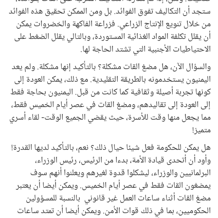
ستجد أن التكاليف تفوق الفوائد. بل ومن الممكن تحقيق هذه الفوائد
من خلال تنويع الإنتاج الزراعي. فزراعة الفاكهة والخضروات يمكن
أن يقلل تكلفة المواد الغذائية المستوردة، وبالتالي يقلل الضغط على
الاحتياطيات الأجنبية التي تشتد الحاجة لها.
والسؤال الآن، هل مضغ القات مشكلة؟ بالتأكيد إنها مشكلة. ولم يعد
اليمنيون يستخدمونه بالطريقة التقليدية. مع ذلك، يمكن العودة إلى
كونها تجربة أصيلة وثقافية كما كانت من قبل. اليمنيون بحاجة فقط
إلى العودة إلى تقاليدهم، ومضغ القات في عصر أيام الخميس فقط،
مما يجعل منها وقت للأسرة، حيث يقضي الجميع الوقت- لقاء أسري
متميز!
هل يمكن للحكومة فعل شيئا حيال ذلك؟ نعم، بالتأكيد لديها القدرة!
وأود أن أتحدى قيادة الأمة، بدءا من الرئيس، رئيس الوزراء،
البرلمانيين والوزراء، ليشكلوا قدوة لغيرهم ويعلنوا أنهم سوف
يمضغون القات فقط في عصر أيام الخميس. ويمكن أيضا أن يعتبر
مضغ القات أثناء ساعات العمل غير قانوني بالنسبة للمسؤولين
الحكوميين، بما في ذلك قوات الأمن. ويمكن أيضا أن تمتد ساعات