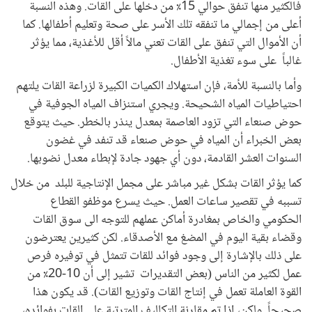
فالكثير منها تنفق حوالي 15٪ من دخلها على القات. وهذه النسبة
أعلى من إجمالي ما تنفقه تلك الأسر على صحة وتعليم أطفالها. كما
أن الأموال التي تنفق على القات تعني مالاً أقل للأغذية، مما يؤثر
غالباً على سوء تغذية الأطفال.
وأما بالنسبة للأمة، فإن استهلاك الكميات الكبيرة لزراعة القات يلتهم
احتياطيات المياه الشحيحة. ويجري استنزاف المياه الجوفية في
حوض صنعاء التي تزود العاصمة بمعدل ينذر بالخطر. حيث يتوقع
بعض الخبراء أن المياه في حوض صنعاء قد تنفد في غضون
السنوات العشر القادمة، دون أي جهود جادة لإبطاء معدل نضوبها.
كما يؤثر القات بشكل غير مباشر على مجمل الإنتاجية للبلد من خلال
تسببه في تقصير ساعات العمل. حيث يسرع موظفو القطاع
الحكومي والخاص بمغادرة أماكن عملهم للتوجه الى سوق القات
وقضاء بقية اليوم في المضغ مع الأصدقاء. لكن كثيرين يعترضون
على ذلك بالإشارة إلى وجود فوائد للقات تتمثل في توفيره فرص
عمل لكثير من الناس (بعض التقديرات تشير إلى أن 10-20٪ من
القوة العاملة تعمل في إنتاج القات وتوزيع القات). قد يكون هذا
صحيحاً. ولكن، إذا تم مقارنة التكاليف المترتبة على القات بفوائده،