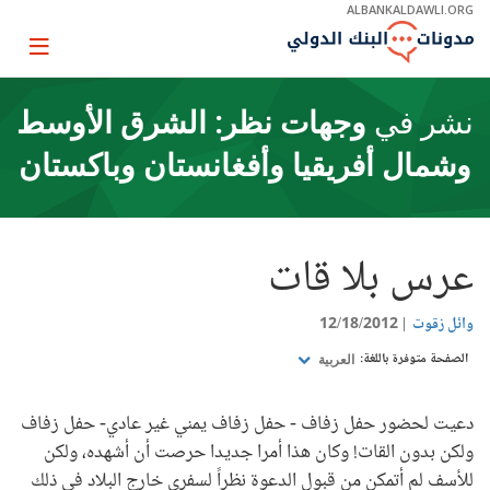
Skip
ALBANKALDAWLI.ORG
to
Main
Page
Navigation
igation
نشر في
وجهات نظر: الشرق الأوسط
وشمال أفريقيا وأفغانستان وباكستان
عرس بلا قات
وائل زقوت
12/18/2012
الصفحة متوفرة باللغة:
العربية
دعيت لحضور حفل زفاف - حفل زفاف يمني غير عادي- حفل زفاف
ولكن بدون القات! وكان هذا أمرا جديدا حرصت أن أشهده، ولكن
للأسف لم أتمكن من قبول الدعوة نظراً لسفري خارج البلاد في ذلك