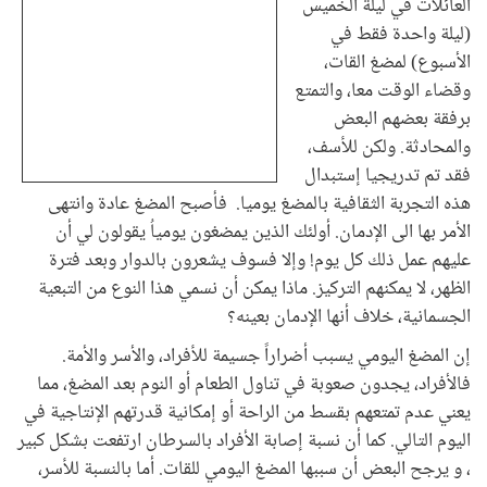
العائلات في ليلة الخميس
(ليلة واحدة فقط في
الأسبوع) لمضغ القات،
وقضاء الوقت معا، والتمتع
برفقة بعضهم البعض
والمحادثة. ولكن للأسف،
فقد تم تدريجيا إستبدال
هذه التجربة الثقافية بالمضغ يوميا. فأصبح المضغ عادة وانتهى
الأمر بها الى الإدمان. أولئك الذين يمضغون يومياُ يقولون لي أن
عليهم عمل ذلك كل يوم! وإلا فسوف يشعرون بالدوار وبعد فترة
الظهر، لا يمكنهم التركيز. ماذا يمكن أن نسمي هذا النوع من التبعية
الجسمانية، خلاف أنها الإدمان بعينه؟
إن المضغ اليومي يسبب أضراراً جسيمة للأفراد، والأسر والأمة.
فالأفراد، يجدون صعوبة في تناول الطعام أو النوم بعد المضغ، مما
يعني عدم تمتعهم بقسط من الراحة أو إمكانية قدرتهم الإنتاجية في
اليوم التالي. كما أن نسبة إصابة الأفراد بالسرطان ارتفعت بشكل كبير
، و يرجح البعض أن سببها المضغ اليومي للقات. أما بالنسبة للأسر،