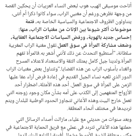
أتاحت موسيقى الهيب هوب لبعض النساء العربيات أن يحكين القصة
من وجهة نظرهن.ورغم أن مغنيي الراب، سواء كانوا ذكرا أم أنثى،
يتناولون الظروف الاجتماعية والسياسية الخاصة به،
فثمة
موضوعات أكثر شيوعا بين الإناث من مغنيات الراب، منها:
إحساس جديد بالهوية، ورفض السياسات الاجتماعية العقابية،
وضعف مشاركة المرأة في سوق العمل
.تقول مغنية الراب المغربية
سلطانة، "أستطيع التحدث عن ذلك لأنني أشعر به.فالمرأة تفهم
المرأة.ولدينا جيل كامل يمتلك الثقة والاستعداد لاعتلاء المسرح
والغناء بأسلوب الراب عن هذه القضايا."وتتناول بعض مغنيات الراب
الدور الذي تلعبه نساء الجيل القديم في إعادة فرض آراء عفا عليها
الزمن على المرأة في سوق العمل. أحد هذه الأمثلة، اضطرار أحد
الأزواج المتفهمين إلى الكذب على أمه بشأن مكان وجود زوجته التي
تعمل خارج البيت.وهذه الأغاني تتجاوز الحدود الوطنية للبلدان ويتم
ترديدها في مختلف أنحاء المنطقة.
وبعد سنوات من حديثي مع علياء، مازالت أصداء الرسائل التي
حملتها هذه الأغاني تتردد في عملي مع فريق الحماية الاجتماعية في
مكتب منطقة الشرق الأوسط وشمال أفريقيا التابع للبنك الدولي.