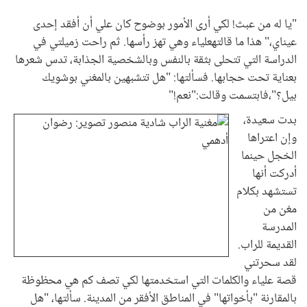
"يا له من عبث! لكي أرى الأمور بوضوح كان علي أن أفقد إحدى
عيناي،" هذا ما قالتهعلياء وهي تهز رأسها. ثم راحت زميلتي في
الدراسة التي تتحلى بثقة بالنفس وبالشخصية الجذابة، تدس شعرها
بعناية تحت حجابها. فسألتها: "هل تتشبهين بالمغني بوشويك
بيل؟"،فابتسمت وقالت:"نعم!"
بدت سعيدة،
وإن اعتراها
الخجل حينما
أدركت أنها
تستشهد بكلام
مغن من
المدرسة
القديمة للراب.
لقد سحرتني
قصة علياء والكلمات التي استخدمتها لكي تصف كم هي محظوظة
بالمقارنة "بأخواتها" في المناطق الأفقر من المدينة. سألتها، "هل