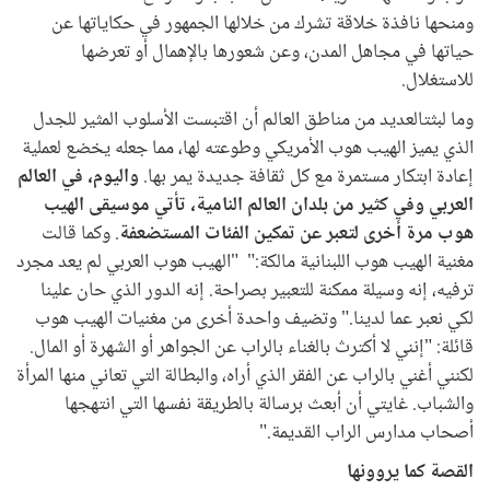
ومنحها نافذة خلاقة تشرك من خلالها الجمهور في حكاياتها عن
حياتها في مجاهل المدن، وعن شعورها بالإهمال أو تعرضها
للاستغلال.
وما لبثتالعديد من مناطق العالم أن اقتبست الأسلوب المثير للجدل
الذي يميز الهيب هوب الأمريكي وطوعته لها، مما جعله يخضع لعملية
إعادة ابتكار مستمرة مع كل ثقافة جديدة يمر بها.
واليوم، في العالم
العربي وفي كثير من بلدان العالم النامية، تأتي موسيقى الهيب
هوب مرة أخرى لتعبر عن تمكين الفئات المستضعفة
. وكما قالت
مغنية الهيب هوب اللبنانية مالكة:" "الهيب هوب العربي لم يعد مجرد
ترفيه، إنه وسيلة ممكنة للتعبير بصراحة. إنه الدور الذي حان علينا
لكي نعبر عما لدينا." وتضيف واحدة أخرى من مغنيات الهيب هوب
قائلة: "إنني لا أكترث بالغناء بالراب عن الجواهر أو الشهرة أو المال.
لكنني أغني بالراب عن الفقر الذي أراه، والبطالة التي تعاني منها المرأة
والشباب. غايتي أن أبعث برسالة بالطريقة نفسها التي انتهجها
أصحاب مدارس الراب القديمة."
القصة كما يروونها