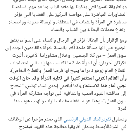
وبالطريقة نفسها التي يذكرنا بها مغنو الراب بما هو مهم، تساعدنا
المشاورات المباشرة على مواصلة التركيز على القضايا التي تؤثر
مباشرة في المرأة والشباب في المنطقة. والرسالة مدوية وواضحة:
ارتفاع معدلات البطالة بين الشباب والنساء.
ومع الإقرار بأن البطالة تؤثر في الرجال والنساء على السواء، يتفق
الجميع على أنها مسألة ملحة أكثر بالنسبة للمرأة وللقادمين الجدد إلى
سوق العمل – من كلا الجنسين. وخلال مشاوراتنا الأخيرة، أثيرت
فكرتان أخريان: أن المرأة عادة ما تكتسب مهارات تلبي احتياجات
القطاع العام (وهو نادرا ما يتيح لها فرصا للعمل بالقطاع الخاص)،
وأن
العالم العربي استثمر كثيرا في تعليم المرأة وقد حان الوقت
لجني ثمار هذا الاستثمار
.وكما أبلغتني إحدى نساء تونس، "نحتاج
إلى مناقشة القيود العملية والثقافية التي تواجه مشاركة المرأة في
سوق العمل،"- وهذا هو ما تفعله مغنيات الراب والهيب هوب منذ
فترة.
ويحاول
تقريرالبنك الدولي الرئيسي
الذي صدر مؤخرا عن الوظائف
في الشرقالأوسط وشمال أفريقيا معالجة هذه القيود.
فيقترح