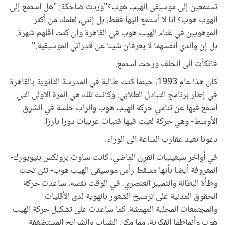
تستمعين إلى موسيقى الهيب هوب؟"وردت ضاحكة: "هل أستمع إلى
الهوب هوب؟ أنا لا أستمع إليها فقط، بل إنني، لعلمك من أكثر
الموهوبين في غناء الهيب هوب في القاهرة وإن كنت أقلهم شهرة.
بل إن والدي أنفسهما لا يعرفان شيئا عن قدراتي الموسيقية."
فاتكأت إلى الخلف ورحت أستمع.
كان هذا عام 1993، حينما كنت طالبة في المدرسة الثانوية بالقاهرة
في إطار برنامج التبادل الطلابي. وكانت تلك هي المرة الأولى التي
أسمع فيها عن تنامي حركة الهيب هوب والراب خلسة في الشرق
الأوسط- وهي حركة لعبت فيها فتيات عربيات دورا بارزا.
دعونا نعيد عقارب الساعة الى الوراء.
في أواخر سبعينيات القرن الماضي، كانت ساوث برونكس بنيويورك-
المعروفة أيضا بأنها مسقط رأس موسيقى الهيب هوب- تئن تحت
وطأة البطالة والتمييز العنصري. في الوقت نفسه، ساعدت حركة
الحقوق المدنية على ترسيخ الشعور بالهوية لدى الأقليات
والمجتمعات المحلية المهمشة. كما ساعدت على تشكيل حركة الهيب
هوب وأنماطها الفكرية، مما مكن الشباب والشرائح المستضعفة