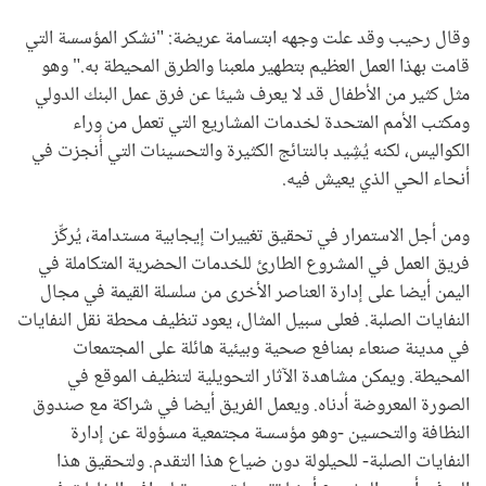
وقال رحيب وقد علت وجهه ابتسامة عريضة: "نشكر المؤسسة التي
قامت بهذا العمل العظيم بتطهير ملعبنا والطرق المحيطة به." وهو
مثل كثير من الأطفال قد لا يعرف شيئا عن فرق عمل البنك الدولي
ومكتب الأمم المتحدة لخدمات المشاريع التي تعمل من وراء
الكواليس، لكنه يُشِيد بالنتائج الكثيرة والتحسينات التي أُنجزت في
أنحاء الحي الذي يعيش فيه.
ومن أجل الاستمرار في تحقيق تغييرات إيجابية مستدامة، يُركِّز
فريق العمل في المشروع الطارئ للخدمات الحضرية المتكاملة في
اليمن أيضا على إدارة العناصر الأخرى من سلسلة القيمة في مجال
النفايات الصلبة. فعلى سبيل المثال، يعود تنظيف محطة نقل النفايات
في مدينة صنعاء بمنافع صحية وبيئية هائلة على المجتمعات
المحيطة. ويمكن مشاهدة الآثار التحويلية لتنظيف الموقع في
الصورة المعروضة أدناه. ويعمل الفريق أيضا في شراكة مع صندوق
النظافة والتحسين -وهو مؤسسة مجتمعية مسؤولة عن إدارة
النفايات الصلبة- للحيلولة دون ضياع هذا التقدم. ولتحقيق هذا