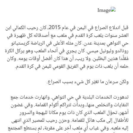
قبل اندلاع الصراع في اليمن في عام 2015، كان رحيب الكمالي ابن
العشر سنوات يلعب كرة القدم في ملعب مع أصدقائه كل ظهيرة في
حي التواهي بمدينة عدن. كان مثله الأعلى في الرياضة كريستيانو
رونالدو وليونيل ميسي. كان يجري في أنحاء الملعب وهو يركل الكرة
مُقلِّدا هذين البطلين. ولا ريب، أن هذا كان أفضل أوقات يومه. وكان
حلمه أن يلعب ذات يوم في الفريق القومي لليمن في كرة القدم.
ولكن سرعان ما تغيَّر كل شيء بسبب الصراع.
تدهورت الخدمات البلدية في حي التواهي. وانهارت خدمات جمع
النفايات والتخلص منها، وبدأت تتراكم أكوام القمامة. وفي غضون
أشهر، تحوَّل الملعب الذي كان ذات يوم مكانا للبهجة والسرور
للأطفال إلى مكب هائل للقمامة. وحزن رحيب للمصير الذي انتهى
إليه ملعبه. وفي غياب أي ملعب آخر على مقربة، لم يستطع المجتمع