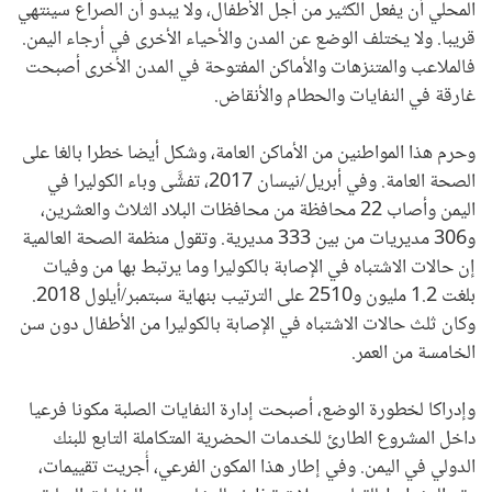
المحلي أن يفعل الكثير من أجل الأطفال، ولا يبدو أن الصراع سينتهي
قريبا. ولا يختلف الوضع عن المدن والأحياء الأخرى في أرجاء اليمن.
فالملاعب والمتنزهات والأماكن المفتوحة في المدن الأخرى أصبحت
غارقة في النفايات والحطام والأنقاض.
وحرم هذا المواطنين من الأماكن العامة، وشكل أيضا خطرا بالغا على
الصحة العامة. وفي أبريل/نيسان 2017، تفشَّى وباء الكوليرا في
اليمن وأصاب 22 محافظة من محافظات البلاد الثلاث والعشرين،
و306 مديريات من بين 333 مديرية. وتقول منظمة الصحة العالمية
إن حالات الاشتباه في الإصابة بالكوليرا وما يرتبط بها من وفيات
بلغت 1.2 مليون و2510 على الترتيب بنهاية سبتمبر/أيلول 2018.
وكان ثلث حالات الاشتباه في الإصابة بالكوليرا من الأطفال دون سن
الخامسة من العمر.
وإدراكا لخطورة الوضع، أصبحت إدارة النفايات الصلبة مكونا فرعيا
داخل المشروع الطارئ للخدمات الحضرية المتكاملة التابع للبنك
الدولي في اليمن. وفي إطار هذا المكون الفرعي، أُجريت تقييمات،