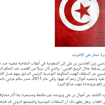
رة ستار على الإنترنت
، فر الرئيس التونسي زين العابدين بن علي إلى السعودية في أعقاب انتفاضة شعبية ضد
س يسقط خلال الربيع العربي – والذي كان سيلاً من الغضب ضد الحكم الس
سري عن السلطة، اتهمت الحكومة التونسية الرئيس السابق بتهم غسل الأم
وأرسلت طلبات دولية لإلقاء القبض عليه وتجميد أموال زعم
ن (هو وزوجته) بنهب مبالغ كبيرة.
د الكشف عن أموال بن علي وزوجته غير مكتملة ومستمرة، بما أثار مخاوف
من العقاب. وهل يظهر ذلك أن السلطات التونسية والمجتمع الدولي قد فشلا