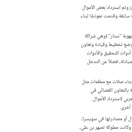
رز وتم استرداد بعض الأموال
 سابقة وقدمت نموذجًا لبناء
 المنهوبة "ستار" (وهي شراكة
 لوضع تخطيط وقيادة وتعاون
أدوات التحقيق والأدوات
متبادلة، فضلاً عن التدخل
عن بناء صلات مع منظمات مثل
 بالتعاون القضائي في
بي لاسترداد الأموال.
 أخرى.
يد هذه الأموال أو مصادرتها في سويسرا،
 وكانت مملوكة لصهر بن علي،