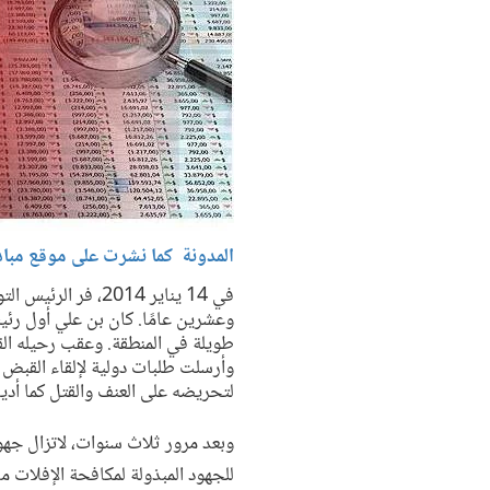
المدونة كما نشرت على موقع مباد
في 14 يناير 2014
وعشرين عامًا. كان بن علي أول رئي
طويلة في المنطقة. وعقب رحيله الق
لتحريضه على العنف والقتل كما أدي
وبعد مرور ثلاث سنوات، لاتزال جهو
للجهود المبذولة لمكافحة الإفلات 