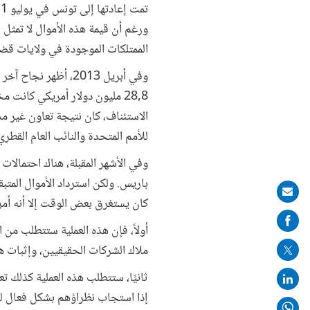
ورغم أن قيمة هذه الأموال لا تمثل
الممتلكات الموجودة في ولايات قضائ
وفي أبريل 2013، أظ
28,8 مليون دولار أمريكي كان
الاستئناف، كان نتيجة تعاون غير م
للأمم المتحدة والنائب العام القطري
وفي الأشهر المقبلة، هناك احتمالا
باريس. ولكن استرداد الأموال المتبق
Share
كان يستغرق بعض الوقت إلا أنه أمر
on
أولاً، فإن هذه العملية ستتطلب من 
mail
ملاك الشركات الحقيقيين، وإثبات هو
ثانيًا، ستتطلب هذه العملية كذلك تع
إذا استجاب نظراؤهم بشكل فعال لطلبا