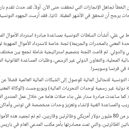
من الخطأ تجاهل الإنجازات التي تحققت حتى الآن. أولاً، لقد حدث تقدم با
 يرجح أن تتحقق في الأشهر المقبلة. ثانيًا، فقد أرست الجهود التونسية
ير 2011 عقب سقوط بي علي، أنشأت السلطات التونسية بمساعدة مبادرة استرداد الأموال
تحدة المعني بالمخدرات والجريمة) لجنة خاصة لاسترداد الأموال المنهوبة
ي والدولي. ثم قامت اللجنة بتصميم استراتيجية شاملة تجمع بين مختلف 
ضائية المحلية، والتعاون الدولي غير الرسمي، وطلبات المساعدة القانونية ال
ة في فرنسا وسويسرا.
التونسية للتحاليل المالية للوصول إلى الشبكات المالية العالمية فضلاً 
دولية غير رسمية لوحدات التحريات المالية) ويوروجست (الوكالة المعنية
ي). كما ساعدت مبادرة ستار على بناء صلات هامة من خلال عمل المنتدى العر
تدريب والمساعدة الفنية لإنشاء وتعزيز وحدات متخصصة في تونس وأماكن
وعقب هذه التحركات تم تحديد أكثر من 80 مليون دولار أمريكي وطائرتين وقاربين، ثم تم تجم
هاتين الطائرتين، والتي تمت مصادرتها بأمر مكتب المدعي العام في باريس