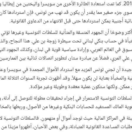
تمت إعادتها إلى تونس في يوليو 2011. كما تمت استعادة الطائرة الأخرى من سويسرا واليختين من
 سوى جزء صغير مما يقدر أن يكون قد نهب من تونس، فإن استردادها كان 
ية أجنبية يمكن استردادها حتى قبل الانتهاء من الدعاوى القانونية.
هر نجاح آخر أكثر وضوحًا أن الجهود المتسقة والمتأنية للسلطات التونسية وغيرها ت
ت مخبأة في حساب بنكي لبناني تحت سيطرة زوجة بن علي. هذا النجاح، وال
سبوق في العالم العربي، وإرادة سياسية قوية في لبنان، وكذلك الجهود ال
 علي المري، فضلاً عن مبادرة ستار، لتطوير اتصالات ثنائية بين الممارسين ا
ت جيدة أن تجني تونس المزيد مع استرداد الأموال المجمدة في سويسرا وعق
ية والمخبأة بعناية لن يكون سهلاً. وقد أظهرت تجربة السنوات الثلاثة الم
 ممكن. ولكنها ستكون عملية معقدة وطويلة وغير مؤكدة.
السلطات التونسية الاستمرار في إجراء تحقيقات مطولة للتوصل إلى أدلة، 
ية المالك المستفيد للحسابات البنكية وغيرها من الأصول، وربطها بالمخال
بئة في المراكز المالية حيث توجد أموال أو متهمون. فالسلطات التونسية لا
ت المساعدة القانونية المتبادلة، وفي بعض الأحيان، أظهروا مزيدًا من الت