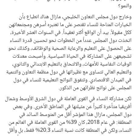
والنمو؟
وخارج دول مجلس التعاون الخليجي، مازال هناك انطباع بأن
الخيارات المتاحة للنساء تقتصر على ما تعتبره أسرهن ومجتمعاتهن
ككل مقبولاً. بيد أن الواقع أكثر تعقيداً. في السنوات العشر الأخيرة،
اتخذت دول المجلس عدداً من الخطوات نحو تحسين قدرة النساء
على الحصول على التعليم والرعاية الصحية والوظائف، وكذلك نحو
تشجيعهن على المشاركة في الحياة السياسية. وأصبحت معدلات
الوفيات النفاسية للأمهات، والالتحاق بالتعليم الابتدائي والثانوي،
والتعليم العالي تتساوى مع نظيراتها في دول منظمة التعاون والتنمية
في الميدان الاقتصادي. وتتفوق النواتج التعليمية للنساء في دول
المجلس على نواتج نظرائهن من الذكور.
لكن مشاركة النساء في القوى العاملة في دول الشرق الأوسط وشمال
أفريقيا متأخرة كثيراً عن مثيلتها في المناطق الأخرى. وفي بعض
دول المجلس، مازال هذا المؤشر أقل من المتوسط السائد في
المنطقة: في عام 2018، كان 39% من القوى العاملة في العالم من
النساء، ولكن في المنطقة كانت نسبة النساء 20.3% فقط، بل وأقل