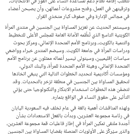
تتطلب إقامة نظام دعم لمساعدة النساء على الفوز في الانتخابات،
وترقيتهن في العمل، وفتح مشروعات أعمالهن، وأن يصبحن أعضاء
في مجالس الإدارة وفي صفوف كبار متخذي القرار.
وسيستمر الحديث عن تعزيز المساواة بين الجنسين في منتدى المرأة
الكويتية التاسع الذي تُنظِّمه الأمانة العامة للمجلس الأعلى للتخطيط
والتنمية بالكويت، وبرنامج الأمم المتحدة الإنمائي، ومركز بحوث
ودراسات المرأة في جامعة الكويت. وسيضم المنتدى خبراء وواضعي
سياسات إقليميين، وسيتولى تيسير أعماله ممثلون عن برنامج الأمم
المتحدة الإنمائي، وهيئة الأمم المتحدة للمرأة، والبنك الدولي،
ومؤسسات أكاديمية لتحديد الخطوات التالية التي ينبغي اتخاذها
لتحقيق المساواة بين الجنسين في منطقة تزخر بالتحديات. وقد
تتضمَّن هذه الخطوات استخدام الابتكار والتكنولوجيا حتى يؤتي
التأثير على حقوق النساء في الواقع بثماره.
ولهذه المناقشات أهمية بالغة في عام تخلف فيه السعودية اليابان
في رئاسة مجموعة العشرين، وبدأت بالفعل الاستعدادات بشأن
أجندة ملتقى تمكين المرأة في إطار فاعليات قمة مجموعة العشرين،
والذي سيُركِّز على الأولويات المتصلة بقضايا المساواة بين الجنسين