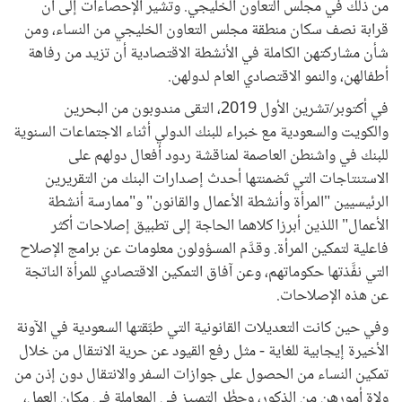
من ذلك في مجلس التعاون الخليجي. وتشير الإحصاءات إلى أن
قرابة نصف سكان منطقة مجلس التعاون الخليجي من النساء، ومن
شأن مشاركتهن الكاملة في الأنشطة الاقتصادية أن تزيد من رفاهة
أطفالهن، والنمو الاقتصادي العام لدولهن.
في أكتوبر/تشرين الأول 2019، التقى مندوبون من البحرين
والكويت والسعودية مع خبراء للبنك الدولي أثناء الاجتماعات السنوية
للبنك في واشنطن العاصمة لمناقشة ردود أفعال دولهم على
الاستنتاجات التي تَضمنتها أحدث إصدارات البنك من التقريرين
الرئيسيين "المرأة وأنشطة الأعمال والقانون" و"ممارسة أنشطة
الأعمال" اللذين أبرزا كلاهما الحاجة إلى تطبيق إصلاحات أكثر
فاعلية لتمكين المرأة. وقدَّم المسؤولون معلومات عن برامج الإصلاح
التي نفَّذتها حكوماتهم، وعن آفاق التمكين الاقتصادي للمرأة الناتجة
عن هذه الإصلاحات.
وفي حين كانت التعديلات القانونية التي طبَّقتها السعودية في الآونة
الأخيرة إيجابية للغاية - مثل رفع القيود عن حرية الانتقال من خلال
تمكين النساء من الحصول على جوازات السفر والانتقال دون إذن من
ولاة أمورهن من الذكور، وحظْر التمييز في المعاملة في مكان العمل،