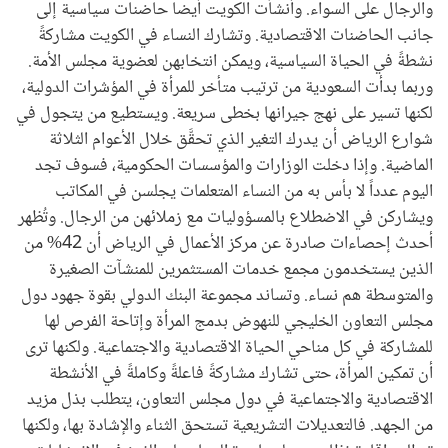
والرجال على السواء. وأنشأت الكويت أيضا حاضنات سياسية إلى
جانب الحاضنات الاقتصادية. وتشارك النساء في الكويت مشاركةً
نشطةً في الحياة السياسية، ويمكن انتخابهن لعضوية مجلس الأمة.
وربما بدأت السعودية من ترتيب متأخر للمرأة في المؤشرات الدولية،
لكنها تسير على نهج جيرانها بخطى سريعة. ويستطيع من يتجول في
شوارع الرياض أن يدرك التغير الذي تحقَّق خلال الأعوام الثلاثة
الماضية. وإذا دخلت الوزارات والمؤسسات الحكومية، فسوف تجد
اليوم عدداً لا بأس به من النساء المتعلمات يجلسن في المكاتب
ويشاركن في الاضطلاع بالمسؤوليات مع زملائهن من الرجال. وتُظهر
أحدث إحصاءات صادرة عن مركز الأعمال في الرياض أن 42% من
الذين يستخدمون مجمع خدمات المستثمرين للمنشآت الصغيرة
والمتوسطة هم نساء. وتساند مجموعة البنك الدولي بقوة جهود دول
مجلس التعاون الخليجي للنهوض بدمج المرأة وإتاحة الفرص لها
للمشاركة في كل مناحي الحياة الاقتصادية والاجتماعية. ولكنها ترى
أن تمكين المرأة، حتى تشارك مشاركةً فاعلةً وكاملةً في الأنشطة
الاقتصادية والاجتماعية في دول مجلس التعاون، يتطلب بذل مزيد
من الجهد. فالتعديلات التشريعية تستحق الثناء والإشادة بها، ولكنها