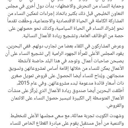
وحماية النساء من التحرش والاضطهاد- بدأت دول أخرى في مجلس
التعاون الخليجي قبل ذلك بكثير باتخاذ إجراءات لتمكين النساء من
المشاركة الكاملة في الحياة الاقتصادية والاجتماعية، وحقَّقت تقدماً
نحو إشراك النساء في الحياة السياسية، وكذلك نحو حصولهن على
حصة من الوظائف العامة، وتشجيع ريادة الأعمال النسائية.
وعرض المشاركون في اللقاء بعضا من تجارب دولهم. ففي البحرين،
يقود المجلس الأعلى للمرأة الجهود الرامية إلى تشجيع النساء على أن
يصبحن صاحبات أعمال. وتوجد في هذا البلد حاضنة لأنشطة
الأعمال يمكن للنساء من خلالها إقامة أساس لمشروعاتهن وتسويق
منتجاتهن. ويُتاح للنساء أيضا الحصول على قروض تمويل صغرى
ذات أسعار فائدة مدعومة لبدء مشروعاتهن. وفي عام 2015،
أطلقت البحرين أيضا صندوق ريادة الأعمال الذي يُركِّز على منشآت
الأعمال المتوسطة إلى الكبيرة لتيسير حصول النساء على الائتمان
والقروض.
وشهدت الكويت تجربة مماثلة، مع سعي مجلسها الأعلى للتخطيط
والتنمية من أجل مستقبل يقوم على مبادرة القطاع الخاص للنساء