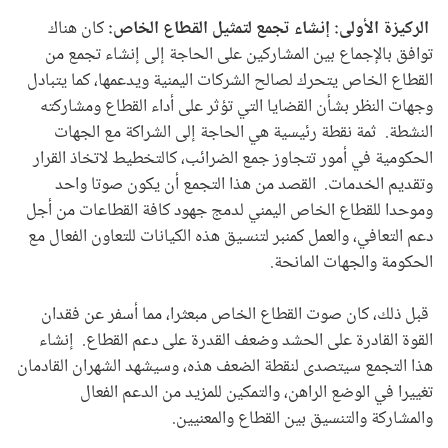
الركيزة الأولى: إنشاء تجمع
لتمثيل
القطاع الخاص:
كان هناك
توافق بالإجماع بين المشاركين على الحاجة إلى إنشاء تجمع من
القطاع الخاص يتحرك لصالح الشركات اليمنية ويدعمها، كما يتبادل
وجهات النظر بشأن القضايا التي تؤثر على أداء القطاع ومشاركته
النشطة. ثمة نقطة رئيسية هي الحاجة إلى الشراكة مع الجهات
الحكومية في أمور تتجاوز جمع الضرائب، كالتخطيط لاتخاذ القرار
وتقديم الخدمات. القصد من هذا التجمع أن يكون صوتا واحد
وموحدا للقطاع الخاص اليمني لدمج جهود كافة القطاعات من أجل
دعم التعافي، والعمل كمنبر لتنسيق هذه الكيانات للتعاون الفعال مع
الحكومة والجهات المانحة.
قبل ذلك، كان صوت القطاع الخاص مبعثرا، مما أسفر عن فقدان
القوة القادرة على الحشد وضعف القدرة على دعم القطاع. إنشاء
هذا التجمع سيتصدى لنقطة الضعف هذه، وسيشهد الشهران القادمان
تغييرا في الوضع الراهن، والتمكين للمزيد من الدعم الفعال
والمشاركة والتنسيق بين القطاع والمعنيين.