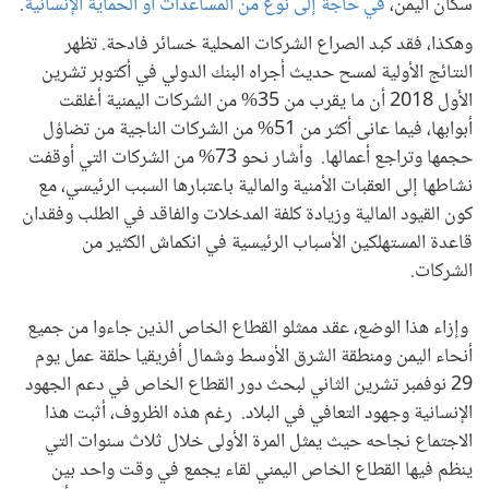
سكان اليمن،
في حاجة إلى نوع من المساعدات أو الحماية الإنسانية
.
وهكذا، فقد كبد الصراع الشركات المحلية خسائر فادحة. تظهر
النتائج الأولية لمسح حديث أجراه البنك الدولي في أكتوبر تشرين
الأول 2018 أن ما يقرب من 35% من الشركات اليمنية أغلقت
أبوابها، فيما عانى أكثر من 51% من الشركات الناجية من تضاؤل
حجمها وتراجع أعمالها. وأشار نحو 73% من الشركات التي أوقفت
نشاطها إلى العقبات الأمنية والمالية باعتبارها السبب الرئيسي، مع
كون القيود المالية وزيادة كلفة المدخلات والفاقد في الطلب وفقدان
قاعدة المستهلكين الأسباب الرئيسية في انكماش الكثير من
الشركات.
وإزاء هذا الوضع، عقد ممثلو القطاع الخاص الذين جاءوا من جميع
أنحاء اليمن ومنطقة الشرق الأوسط وشمال أفريقيا حلقة عمل يوم
29 نوفمبر تشرين الثاني لبحث دور القطاع الخاص في دعم الجهود
الإنسانية وجهود التعافي في البلاد. رغم هذه الظروف، أثبت هذا
الاجتماع نجاحه حيث يمثل المرة الأولى خلال ثلاث سنوات التي
ينظم فيها القطاع الخاص اليمني لقاء يجمع في وقت واحد بين