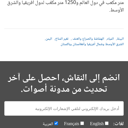
متر مكعب في دول العالم و1250 متر مكعّب لدول أفريقيا والشرق
الأوسط.
البيئة
المياه
الهشاشة والصراع والعنف
تغير المناخ
اليمن
الشرق الأوسط وشمال أفريقيا وأفغانستان وباكستان
انضم إلى النقاش، احصل على آخر
تحديث من مدونة أصوات.
E-
mail:
لغات:
English
Français
العربية