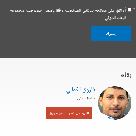
أوافق على معالجة بياناتي الشخصية وفقا
لإشعار خصوصية مجموعة
البنك الدولي.
إشترك
بقلم
فاروق الكمالي
مراسل يمني
المزيد من المدونات من فاروق