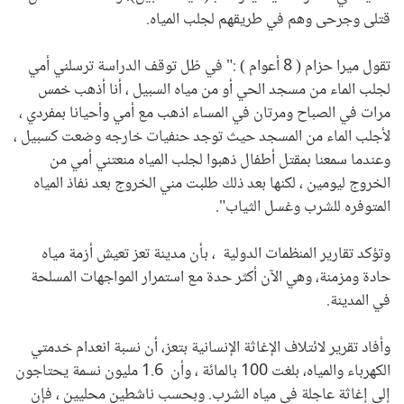
قتلى وجرحى وهم في طريقهم لجلب المياه.
تقول ميرا حزام ( 8 أعوام ) :" في ظل توقف الدراسة ترسلني أمي
لجلب الماء من مسجد الحي أو من مياه السبيل ، أنا أذهب خمس
مرات في الصباح ومرتان في المساء اذهب مع أمي وأحيانا بمفردي ،
لأجلب الماء من المسجد حيث توجد حنفيات خارجه وضعت كسبيل ،
وعندما سمعنا بمقتل أطفال ذهبوا لجلب المياه منعتني أمي من
الخروج ليومين ، لكنها بعد ذلك طلبت مني الخروج بعد نفاذ المياه
المتوفره للشرب وغسل الثياب".
وتؤكد تقارير المنظمات الدولية ، بأن مدينة تعز تعيش أزمة مياه
حادة ومزمنة، وهي الآن أكثر حدة مع استمرار المواجهات المسلحة
في المدينة.
وأفاد تقرير لائتلاف الإغاثة الإنسانية بتعز، أن نسبة انعدام خدمتي
الكهرباء والمياه، بلغت 100 بالمائة ، وأن 1.6 مليون نسمة يحتاجون
إلى إغاثة عاجلة في مياه الشرب. وبحسب ناشطين محليين ، فإن