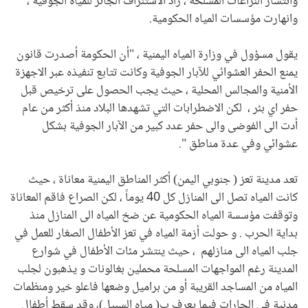
وانتشار النزاعات المسلحة ، زاد الاستنزاف الجائر للمياه الجوفية ،
وانهارت مؤسسات المياه الحكومية.
يقول مسؤول في وزارة المياه اليمنية ، "أن الحكومة أصدرت قانون
يمنع الحفر العشوائي للآبار الجوفية وكانت تتابع تنفيذه عبر الاجهزة
الأمنية والمجالس المحلية ، حيث يجب الحصول على ترخيص قبل
حفر اي بئر ، لكن الاضطرابات التي تشهدها البلاد منذ أكثر من عام
أدت الى الفوضى والى حفر عدد كبير من الآبار الجوفية بشكل
عشوائي وفي عدة مناطق ".
تعد مدينة تعز ( جنوبي اليمن) أكثر المناطق اليمنية معاناة ، حيث
كانت المياه تصل الى المنازل كل 40 يوماً ، لكن الصراع فاقم المعاناة
وتوقفت مؤسسة المياه الحكومية عن ضخ المياه الى المنازل منذ
بداية الحرب . و حولت أزمة المياه في تعز الأطفال الصغار للعمل في
جلب المياه الى منازلهم ، حيث ينتشر مئات الأطفال في شوارع
المدينة رغم المواجهات المسلحة محملين بغالونات و يذهبون لجلب
المياه من المساجد القريبة أو من براميل وضعها فاعلو خير ومنظمات
مدنية في الحارات فيما يعرف ب( مياه السبيل)، وقد سقط أطفال