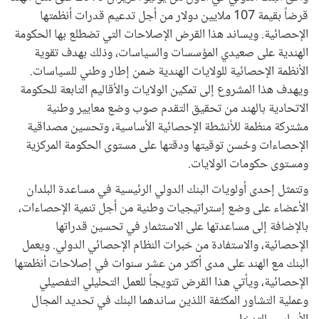
قرضاً بقيمة 107 ملايين دولار من أجل تدعيم قدرات أنظمتها
الإحصائية. ويساند هذا القرض الإصلاحات التي تضطلع بها الحكومة
الهندية على صعيدي المؤسسات والسياسات، وذلك بهدف تقوية
الأنظمة الإحصائية للولايات الهندية ضمن إطار وطني للسياسات.
ويهدف هذا المشروع إلى تمكين الولايات والأقاليم التابعة للحكومة
الاتحادية بالهند من تحقيق التقدم صوب وضع معايير وطنية
مشتركة منظمة للأنشطة الإحصائية الأساسية، وتحسين مصداقية
الإحصاءات وحُسن توقيتها ودقتها على مستوى الحكومة المركزية
ومستوى حكومات الولايات.
وتتمثل إحدى أولويات البنك الدولي الرئيسية في مساعدة البلدان
الأعضاء على وضع إستراتيجيات وطنية من أجل تنمية الإحصاءات،
بالإضافة إلى مساعدتها على الاستثمار في تحسين قدراتها
الإحصائية، والاستفادة من خبرات النظام الإحصائي الدولي. ويعمل
البنك مع الهند على مدى أكثر من عشر سنوات في إصلاحات أنظمتها
الإحصائية، ويأتي هذا القرض تتويجاً للعمل التحليلي التفصيلي
وعملية التشاور المكثفة اللذين ساندهما البنك في تحديد المجال