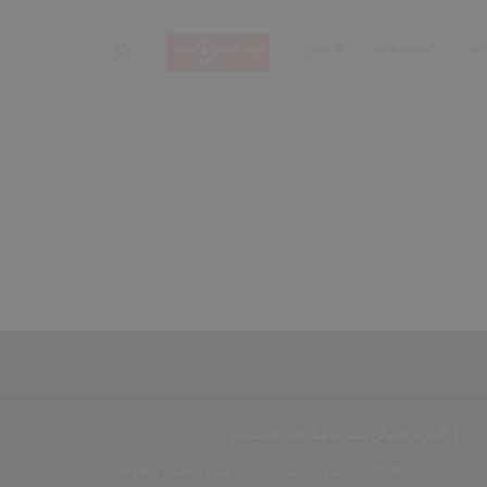
نات
الموضوعات
الاتصال
بحث
المركز الدولي لتسوية منازعات الاستثمار
© 2026 مجموعة البنك الدولي، جميع الحقوق محفوظة.