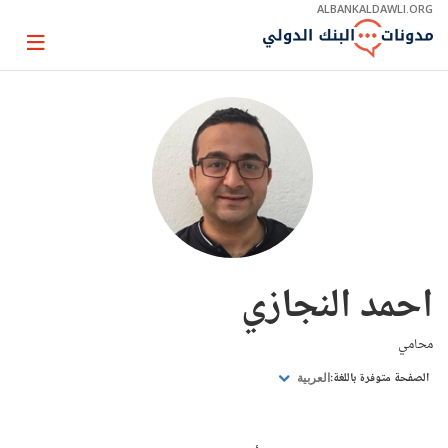
Skip
ALBANKALDAWLI.ORG
to
Main
Page
Navigation
igation
احمد النجازي
محامي
الصفحة متوفرة باللغة:
العربية