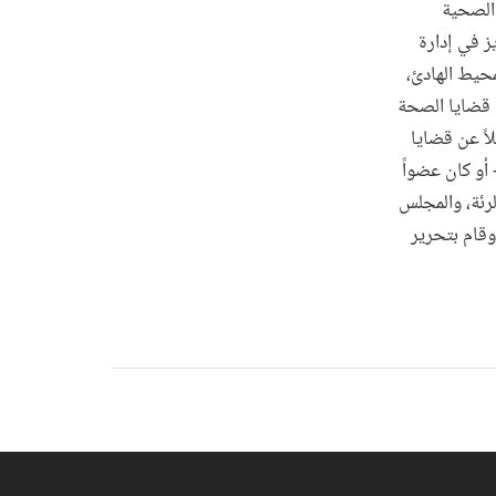
 الصحية
ه للعمل بالبنك الدولي عام 1999، شارك باريز في إدارة
حيط الهادئ،
ي قضايا الصحة
اً عن قضايا
 أو كان عضواً
لرئة، والمجلس
وقام بتحرير