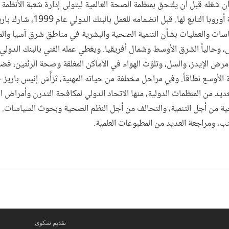
أن شغله قبل أن يلتحق بمنظمة الصحة العالمية ليتولى إدارة شعبة الأنظمة
القطرية بمكتب منطقة أوروبا التابع لها. قبل انضمام
سات والعمليات بشأن التنمية الصحية والبشرية في مناطق شرق آسيا والم
، وحالياً الشرق الأوسط وشمال أفريقيا. ويغطي عمله الفني بالبنك الدول
رض الإيدز، والسل، وتلوّث الهواء في الأماكن المغلقة وصحة الرئتين، فضل
الأوسع نطاقاً. وفي مراحل مختلفة من حياته المهنية، تَرَأَّسَ إنيس باريز -
ديد من المنظمات الدولية، منها الاتحاد الدولي لمكافحة التدرن وأمراض ا
ية من أجل التنمية، والتحالف من أجل النظم الصحية وبحوث السياسات. 
تب، ومراجعة العديد من المطبوعات العلمية.
تقديم شكوى