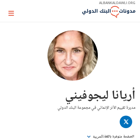
Skip
ALBANKALDAWLI.ORG
to
Main
Page
Navigation
igation
أريانا ليجوفيني
مديرة تقييم الأثر الإنمائي في مجموعة البنك الدولي
TWITTER
الصفحة متوفرة باللغة:
العربية