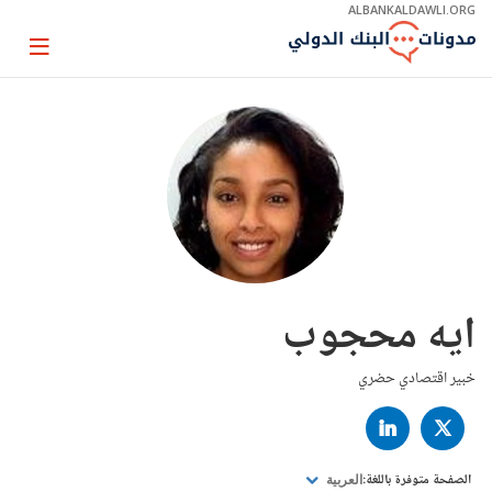
Skip
ALBANKALDAWLI.ORG
to
Main
Page
Navigation
igation
ايه محجوب
خبير اقتصادي حضري
LINKED
TWITTER
IN
الصفحة متوفرة باللغة:
العربية